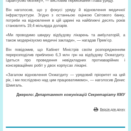
гарантуємо безпеку», — висловив переконання глава уряду.
Він наголосив, що у фокусі уряду й відновлення медичної
інфраструктури. Згідно з останньою оцінкою Світового банку,
потреби на відновлення в цій царині на найближчі десять років
становлять 19,4 мільярда доларів.
«Ми проводимо швидку відбудову лікарень та амбулаторій, а
також модернізуємо медичні заклади», — нагадав Прем’єр.
Він повідомив, що Кабінет Міністрів своїм розпорядженням
перерозподілив приблизно 6,3 млн грн на відбудову Охматдиту.
Ідеться про проведення невідкладних протиаварійних і
консерваційних робіт у двох корпусах лікарні.
«Загалом відновлення Охматдиту — урядовий пріоритет на цей
рік, і ми послідовно над цим працюватимемо», — наголосив Денис
Шмигаль.
Джерело:
Департамент комунікацій Секретаріату КМУ
Версія для друку