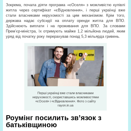
Зокрема, почала діяти програма «єОселя» з можливістю купівлі
житла через сертифікат «єВідновлення», і перші українці вже
стали власниками нерухомості за цим механізмом. Крім того,
держава надає субсидії на оплату оренди житла для ВПО.
Здійснюють виплати і на проживання для ВПО. За словами
Прем’єр-міністра, їх отримують майже 1,2 мільйона людей, яким
уряд від початку року перерахував понад 5,3 мільярда гривень.
Перші українці вже стали власниками
нерухомості, скориставшись можливостями
«єОселі» і «єВідновлення». Фото з сайту
rayon.in.ua
Роумінг посилить зв’язок з
батьківщиною