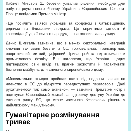
Кабінет Міністрів 11 березня ухвалив рішення, необхідне для
набуття роумінгового безвізу України з Європейським Союзом.
Про це повідомив Прем’єр-міністр.
«Це посилить зв’язок українців за кордоном з батьківщиною,
рідними та близькими людьми. Це сприятиме єдності й
консолідації українського народу», — наголосив глава уряду.
Денис Шмигаль зазначив, що в межах секторальної інтеграції
ключові так звані безвізи з ЄС: торговельний, транспортний,
енергетичний, митний, цифровий. Триває робота над отриманням
промислового безвізу. Він наголосив, що Україна щодня
підтверджує свій вибір та прагне захистити й гарантувати
безпечне майбутнє для спільного європейського дому.
«Максимально швидко пройшли шлях від подання заявки на
членство в ЄС до відкриття передвступних переговорів. Далі
рухатимемося так само активно», — зазначив Прем’єр-міністр і
подякував Європейській комісії за підтримку доступу України до
єдиного ринку ЄС, що стане частиною безпекових рішень у
найближчому майбутньому.
Гуманітарне розмінування
триває