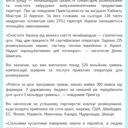
Мета уряду — якнайшвидше провести гуманітарне розмінування
та очистити забруднені вибухонебезпечними предметами
території. Про це повідомив Прем’єр-міністр на засіданні Кабінету
Міністрів 11 березня. За його словами, на сьогодні 139 тисяч
квадратних кілометрів (або 23%) території України залишаються
потенційно замінованими.
«Очистити Україну від мінного сміття якнайшвидше — стратегічна
ціль. Над цим працюють 84 сертифіковані оператори. Задіяно 225
розмінувальних машин, частину техніки вироблено в Україні.
Надалі нарощуватимемо цей потенціал», — наголосив Денис
Шмигаль.
Він зазначив, що вже виплачено понад 529 мільйонів гривень
компенсацій аграріям за послуги приватних операторів для
розмінування.
«Робота за цією програмою триває, маємо майже 360 заявок від
фермерів. У державному бюджеті на нинішній рік передбачили
для цього 3 мільярди гривень», — повідомив Прем’єр.
Він наголосив на успішному партнерстві коаліції розмінування,
куди входять приблизно пів сотні країн, зокрема, США, Швейцарія,
ЄС, Японія, Норвегія, Німеччина, Канада, Нідерланди, Швеція.
«Спільними зусиллями повернемо землю в обробіток, а людям