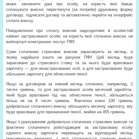
може: заповнити дані про особу, на користь якої бажає
сплачувати внески; переглянути (за потреби) друковану форму
договору; підписати договір та автоматично перейти на інтерфейс
сплати внеску.
Повідомлення про сплату внесків надходитиме в особистий
кабінет застрахованої особи, на користь якої сплачено внески, на
вебпорталі електронних послуг ПФУ.
Суми сплачених страхових внесків зараховують за місяць, в
якому надійшли кошти на рахунок ПФУ. Цей місяць буде
зараховано до страхового стажу та за нього буде враховано
зарплату — для незастрахованих осіб, а для застрахованих буде
збільшено зарплату для обчислення пенсії.
Якщо за договором за певний місяць сплачено, наприклад, 2
тисячі гривень, то для застрахованої особи місячний заробіток,
який буде враховано під час обчислення пенсії, збільшиться
більш як на 9 тисяч гривень. Фактично кожні 100 гривень
добровільно сплаченого внеску збільшують місячну зарплату, яку
буде враховано для призначення пенсії, майже на 455 гривень.
Якщо з урахуванням добровільно сплачених страхових внесків та
фактично сплаченого роботодавцем за застраховану особу
єдиного внеску зарплата перевищить за відповідний місяць
максимальну величину, з якої сплачуються страхові внески,