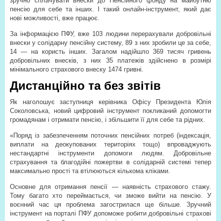
зручно сплачувати внески до Пенсійного фонду на майбутню
пенсію для себе та інших. І такий онлайн-інструмент, який дає
нові можливості, вже працює.
За інформацією ПФУ, вже 103 людини перерахували добровільні
внески у солідарну пенсійну систему, 89 з них зробили це за себе,
14 — на користь інших. Загалом надійшло 369 тисяч гривень
добровільних внесків, з них 35 платежів здійснено в розмірі
мінімального страхового внеску 1474 гривні.
Дистанційно та без звітів
Як наголошує заступниця керівника Офісу Президента Юлія
Соколовська, новий цифровий інструмент покликаний допомогти
громадянам і отримати пенсію, і збільшити її для себе та рідних.
«Поряд із забезпеченням поточних пенсійних потреб (індексація,
виплати на деокупованих територіях тощо) впроваджують
нестандартні інструменти допомоги людям. Добровільне
страхування та благодійні пожертви в солідарній системі тепер
максимально прості та втілюються кількома кліками.
Основне для отримання пенсії — наявність страхового стажу.
Тому багато хто переймається, чи зможе вийти на пенсію. У
воєнний час ця проблема загострилася ще більше. Зручний
інструмент на порталі ПФУ допоможе робити добровільні страхові