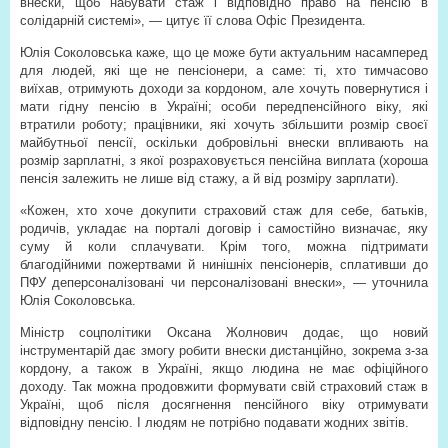
внески, щоб набувати стаж і відповідно право на пенсію в
солідарній системі», — цитує її слова Офіс Президента.
Юлія Соколовська каже, що це може бути актуальним насамперед
для людей, які ще не пенсіонери, а саме: ті, хто тимчасово
виїхав, отримують доходи за кордоном, але хочуть повернутися і
мати гідну пенсію в Україні; особи передпенсійного віку, які
втратили роботу; працівники, які хочуть збільшити розмір своєї
майбутньої пенсії, оскільки добровільні внески впливають на
розмір зарплатні, з якої розраховується пенсійна виплата (хороша
пенсія залежить не лише від стажу, а й від розміру зарплати).
«Кожен, хто хоче докупити страховий стаж для себе, батьків,
родичів, укладає на порталі договір і самостійно визначає, яку
суму й коли сплачувати. Крім того, можна підтримати
благодійними пожертвами й нинішніх пенсіонерів, сплативши до
ПФУ деперсоналізовані чи персоналізовані внески», — уточнила
Юлія Соколовська.
Міністр соцполітики Оксана Жолнович додає, що новий
інструментарій дає змогу робити внески дистанційно, зокрема з-за
кордону, а також в Україні, якщо людина не має офіційного
доходу. Так можна продовжити формувати свій страховий стаж в
Україні, щоб після досягнення пенсійного віку отримувати
відповідну пенсію. І людям не потрібно подавати жодних звітів.