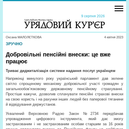
9 серпня 2026
Оксана МАЛОЛЄТКОВА
4 квiтня 2023
ЗРУЧНО
Добровільні пенсійні внески: це вже
працює
Триває диджиталізація системи надання послуг українцям
Наприкінці минулого року український парламент дав зелене
світло спрощеному механізму добровільної участі громадян у
загальнообов’язковому державному пенсійному страхуванні.
Простіше кажучи, дозволив сплачувати пенсійні страхові внески
на свою користь і на рахунки інших людей без паперової тяганини
й відвідування держустанов.
Ухвалений Верховною Радою Закон №2734 передбачав
упровадження цифрового інструмента, який дає змогу
застрахованим і не застрахованим особам старшим за 16 років