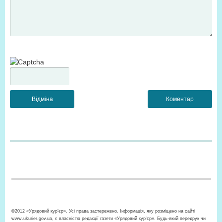
©2012 «Урядовий кур’єр». Усі права застережено. Інформація, яку розміщено на сайті
www.ukurier.gov.ua, є власністю редакції газети «Урядовий кур'єр». Будь-який передрук чи