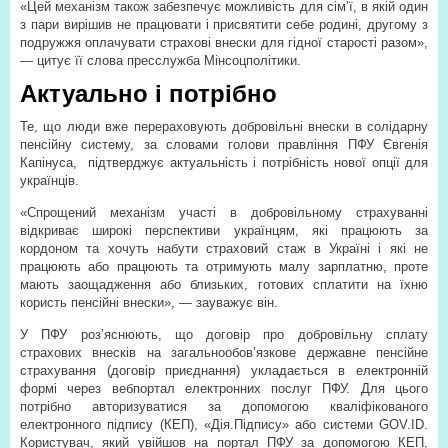
«Цей механізм також забезпечує можливість для сім’ї, в якій один
з пари вирішив не працювати і присвятити себе родині, другому з
подружжя оплачувати страхові внески для гідної старості разом»,
— цитує її слова пресслужба Мінсоцполітики.
Актуально і потрібно
Те, що люди вже перераховують добровільні внески в солідарну
пенсійну систему, за словами голови правління ПФУ Євгенія
Капінуса,
підтверджує актуальність і потрібність нової опції для
українців.
«Спрощений механізм участі в добровільному страхуванні
відкриває широкі перспективи українцям, які працюють за
кордоном та хочуть набути страховий стаж в Україні і які не
працюють або працюють та отримують малу зарплатню, проте
мають заощадження або близьких, готових сплатити на їхню
користь пенсійні внески», — зауважує він.
У ПФУ роз’яснюють, що договір про добровільну сплату
страхових внесків на загальнообов’язкове державне пенсійне
страхування (договір приєднання) укладається в електронній
формі через вебпортал електронних послуг ПФУ. Для цього
потрібно авторизуватися за допомогою кваліфікованого
електронного підпису (КЕП), «Дія.Підпису» або системи GOV.ID.
Користувач, який увійшов на портал ПФУ за допомогою КЕП,