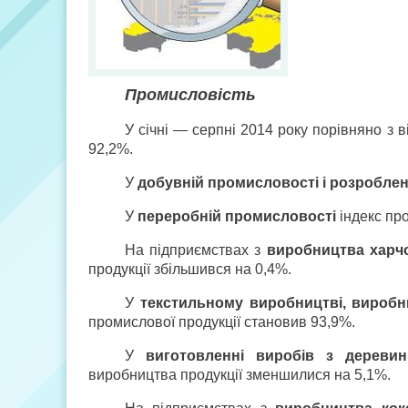
Промисловість
У січні — серпні 2014 року порівняно з 
92,2%.
У
добувній промисловості і розробленн
У
переробній промисловості
індекс про
На підприємствах з
виробництва харчо
продукції збільшився на 0,4%.
У
текстильному виробництві, виробниц
промислової продукції становив 93,9%.
У
виготовленні виробів з деревин
виробництва продукції зменшилися на 5,1%.