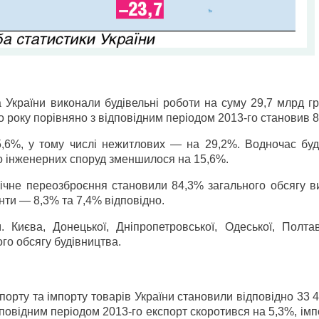
 України виконали будівельні роботи на суму 29,7 млрд гр
го року порівняно з відповідним періодом 2013-го становив 
5,6%, у тому числі нежитлових — на 29,2%. Водночас буд
во інженерних споруд зменшилося на 15,6%.
нічне переозброєння становили 84,3% загального обсягу в
онти — 8,3% та 7,4% відповідно.
. Києва, Донецької, Дніпропетровської, Одеської, Полтав
го обсягу будівництва.
порту та імпорту товарів України становили відповідно 33 
дповідним періодом 2013-го експорт скоротився на 5,3%, ім