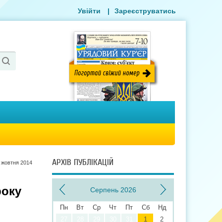
Увійти
|
Зареєструватись
АРХІВ ПУБЛІКАЦІЙ
 жовтня 2014
року
Серпень 2026
Пн
Вт
Ср
Чт
Пт
Сб
Нд
27
28
29
30
31
1
2