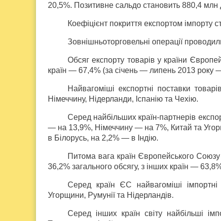
20,5%. Позитивне сальдо становить 880,4 млн д
Коефіцієнт покриття експортом імпорту ст
Зовнішньоторговельні операції проводили 
Обсяг експорту товарів у країни Європе
країн — 67,4% (за січень — липень 2013 року —
Найвагоміші експортні поставки товарі
Німеччину, Нідерланди, Іспанію та Чехію.
Серед найбільших країн-партнерів експор
— на 13,9%, Німеччину — на 7%, Китай та Уго
в Білорусь, на 2,2% — в Індію.
Питома вага країн Європейського Союзу 
36,2% загального обсягу, з інших країн — 63,8%
Серед країн ЄС найвагоміші імпортні 
Угорщини, Румунії та Нідерландів.
Серед інших країн світу найбільші імп