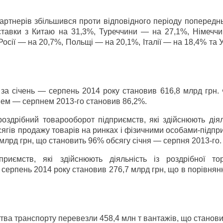
партнерів збільшився проти відповідного періоду попередн
оставки з Китаю на 31,3%, Туреччини — на 27,1%, Німечч
осії — на 20,7%, Польщі — на 20,1%, Італії — на 18,4% та
за січень — серпень 2014 року становив 616,8 млрд грн. 
нем — серпнем 2013-го становив 86,2%.
роздрібний товарооборот підприємств, які здійснюють діял
бсягів продажу товарів на ринках і фізичними особами-підп
 млрд грн, що становить 96% обсягу січня — серпня 2013-го.
риємств, які здійснюють діяльність із роздрібної тор
 серпень 2014 року становив 276,7 млрд грн, що в порівнян
тва транспорту перевезли 458,4 млн т вантажів, що станов