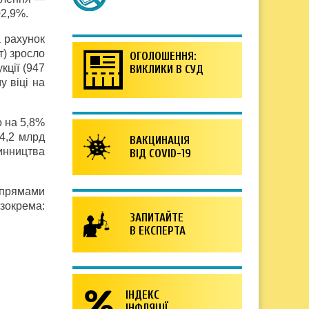
02,9%.
а рахунок
т) зросло
ОГОЛОШЕННЯ:
кції (947
ВИКЛИКИ В СУД
у віці на
о на 5,8%
14,2 млрд
ВАКЦИНАЦІЯ
инництва
ВІД COVID-19
апрямами
 зокрема:
ЗАПИТАЙТЕ
В ЕКСПЕРТА
ІНДЕКС
ІНФЛЯЦІЇ