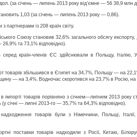
ол. (за січень — липень 2013 року від’ємне — 56 38,9 млн д
ановить 1,03 (за січень — липень 2013 року — 0,86).
з партнерами із 208 країн світу.
йського Союзу становив 32,6% загального обсягу експорту,
 26,9% та 73,1% відповідно).
в серед країн-членів ЄС здійснювали в Польщу, Італію, У
т товарів збільшився в Єгипет на 34,7%, Польщу — на 22,1
рщину — на 3,4%. Водночас скоротився на 23,7% в Росію, н
в імпорті товарів порівняно з січнем—липнем 2013 року с
 (у січні — липні 2013-го — 35,7% та 64,3% відповідно).
надходження товарів були з Німеччини, Польщі, Італії, 
ортні поставки товарів надходили з Росії, Китаю, Білору