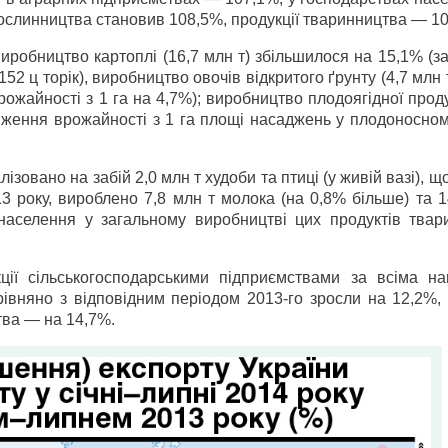
рослинництва становив 108,5%, продукції тваринництва — 1
иробництво картоплі (16,7 млн т) збільшилося на 15,1% (з
52 ц торік), виробництво овочів відкритого ґрунту (4,7 млн 
ожайності з 1 га на 4,7%); виробництво плодоягідної проду
ниження врожайності з 1 га площі насаджень у плодоносном
зовано на забій 2,0 млн т худоби та птиці (у живій вазі), щ
3 року, вироблено 7,8 млн т молока (на 0,8% більше) та 
 населення у загальному виробництві цих продуктів твар
ції сільськогосподарськими підприємствами за всіма н
рівняно з відповідним періодом 2013-го зросли на 12,2%,
тва — на 14,7%.