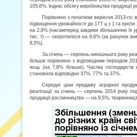
105,6%. Індекс обсягу виробництва продукції 
Порівняно з початком вересня 2013-го: в
підвищення урожайності до 177 ц з 1 га проти 1
на 2,9% (насамперед завдяки збільшенню їх ур
тис. т) — скоротилося на 8,6% (за рахунок з
8,5%).
За січень — серпень нинішнього року реалі
більше порівняно з відповідним періодом 201
яєць (на 7,8% більше). Частка господарств
становила відповідно 37%, 77% та 37%.
Середні ціни продажу аграрної продук
реалізації за січень — серпень 2014 року по
продукції рослинництва — на 9,5%, тваринниц