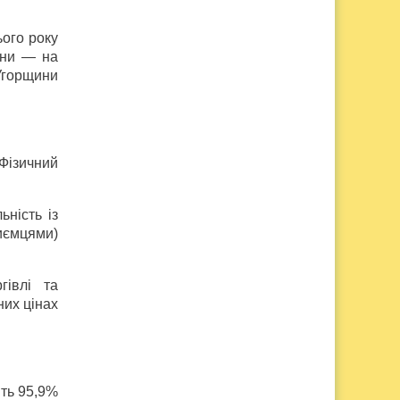
ього року
ини — на
 Угорщини
Фізичний
ьність із
риємцями)
гівлі та
них цінах
ить 95,9%