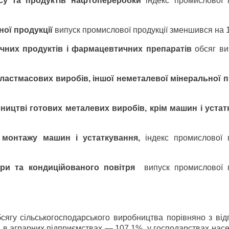
су та продуктів нафтопереробки
індекс промислової п
ної продукції
випуск промислової продукції зменшився на 
них продуктів і фармацевтичних препаратів
обсяг ви
пластмасових виробів, іншої неметалевої мінеральної п
ництві готових металевих виробів, крім машин і устат
 монтажу машин і устаткування,
індекс промислової п
пари та кондиційованого повітря
випуск промислової п
бсягу сільськогосподарського виробництва порівняно з ві
: в аграрних підприємствах — 107,1%, у господарствах на