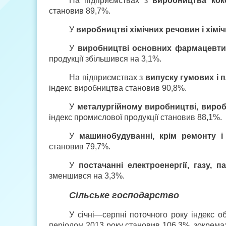
На підприємствах з
виробництва кок
становив 89,7%.
У
виробництві хімічних речовин і хіміч
У
виробництві основних фармацевтич
продукції збільшився на 3,1%.
На підприємствах з
випуску гумових і 
індекс виробництва становив 90,8%.
У
металургійному виробництві, вироб
індекс промислової продукції становив 88,1%.
У
машинобудуванні, крім ремонту і
становив 79,7%.
У
постачанні електроенергії, газу, 
зменшився на 3,3%.
Сільське господарство
У січні—серпні поточного року індекс о
періодом 2013 року становив 106,3%, зокрема