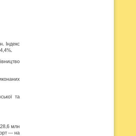
н. Індекс
84,4%.
івництво
иконаних
ської та
428,6 млн
порт — на