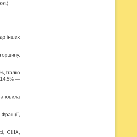
ол.)
 до інших
горщину,
%, Італію
а 14,5% —
тановила
Франції,
сі, США,