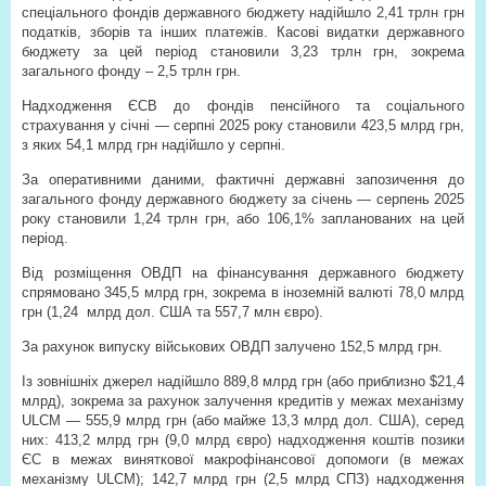
спеціального фондів державного бюджету надійшло 2,41 трлн грн
податків, зборів та інших платежів. Касові видатки державного
бюджету за цей період становили 3,23 трлн грн, зокрема
загального фонду – 2,5 трлн грн.
Надходження ЄСВ до фондів пенсійного та соціального
страхування у січні — серпні 2025 року становили 423,5 млрд грн,
з яких 54,1 млрд грн надійшло у серпні.
За оперативними даними, фактичні державні запозичення до
загального фонду державного бюджету за січень — серпень 2025
року становили 1,24 трлн грн, або 106,1% запланованих на цей
період.
Від розміщення ОВДП на фінансування державного бюджету
спрямовано 345,5 млрд грн, зокрема в іноземній валюті 78,0 млрд
грн (1,24
млрд дол. США та 557,7 млн євро).
За рахунок випуску військових ОВДП залучено 152,5 млрд грн.
Із зовнішніх джерел надійшло 889,8 млрд грн (або приблизно $21,4
млрд), зокрема за рахунок залучення кредитів у межах механізму
ULCM — 555,9 млрд грн (або майже 13,3 млрд дол. США), серед
них: 413,2 млрд грн (9,0 млрд євро) надходження коштів позики
ЄС в межах виняткової макрофінансової допомоги (в межах
механізму ULCM); 142,7 млрд грн (2,5 млрд СПЗ) надходження