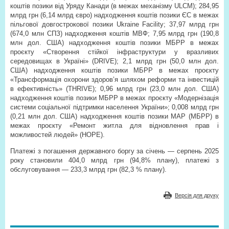
коштів позики від Уряду Канади (в межах механізму ULCM); 284,95
млрд грн (6,14 млрд євро) надходження коштів позики ЄС в межах
пільгової довгострокової позики Ukraine Facility; 37,97 млрд грн
(674,0 млн СПЗ) надходження коштів МВФ; 7,95 млрд грн (190,8
млн дол. США) надходження коштів позики МБРР в межах
проєкту «Створення стійкої інфраструктури у вразливих
середовищах в Україні» (DRIVE); 2,1 млрд грн (50,0 млн дол.
США) надходження коштів позики МБРР в межах проєкту
«Трансформація охорони здоров’я шляхом реформи та інвестицій
в ефективність» (THRIVE); 0,96 млрд грн (23,0 млн дол. США)
надходження коштів позики МБРР в межах проєкту «Модернізація
системи соціальної підтримки населення України»; 0,008 млрд грн
(0,21 млн дол. США) надходження коштів позики МАР (МБРР) в
межах проєкту «Ремонт житла для відновлення прав і
можливостей людей» (HOPE).
Платежі з погашення державного боргу за січень — серпень 2025
року становили 404,0 млрд грн (94,8% плану), платежі з
обслуговування — 233,3 млрд грн (82,3 % плану).
Версія для друку