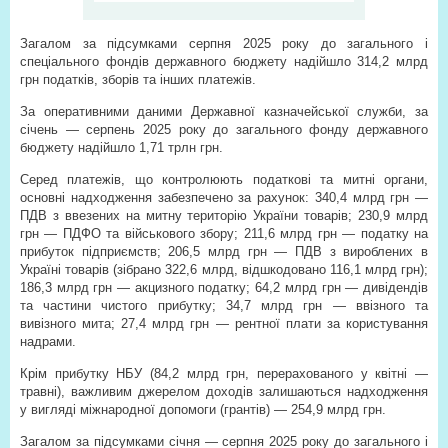
Загалом за підсумками серпня 2025 року до загального і
спеціального фондів державного бюджету надійшло 314,2 млрд
грн податків, зборів та інших платежів.
За оперативними даними Державної казначейської служби, за
січень — серпень 2025 року до загального фонду державного
бюджету надійшло 1,71 трлн грн.
Серед платежів, що контролюють податкові та митні органи,
основні надходження забезпечено за рахунок: 340,4 млрд грн —
ПДВ з ввезених на митну територію України товарів; 230,9 млрд
грн — ПДФО та військового збору; 211,6 млрд грн — податку на
прибуток підприємств; 206,5 млрд грн — ПДВ з вироблених в
Україні товарів (зібрано 322,6 млрд, відшкодовано 116,1 млрд грн);
186,3 млрд грн — акцизного податку; 64,2 млрд грн — дивідендів
та частини чистого прибутку; 34,7 млрд грн — ввізного та
вивізного мита; 27,4 млрд грн — рентної плати за користування
надрами.
Крім прибутку НБУ (84,2 млрд грн, перерахованого у квітні —
травні), важливим джерелом доходів залишаються надходження
у вигляді міжнародної допомоги (грантів) — 254,9 млрд грн.
Загалом за підсумками січня — серпня 2025 року до загального і