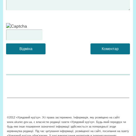
©2012 «Урядовий кур’єр». Усі права застережено. Інформація, яку розміщено на сайті
www.ukurier.gov.ua, є власністю редакції газети «Урядовий кур'єр». Будь-який передрук чи
будь-яке інше поширення зазначеної інформації здійснюється за попередньої згоди
керівництва редакції. Під час цитування інформації, розміщеної на сайті, посилання на газету
«Урядовий кур’єр» обов'язкове. У разі використання матеріалів в інтернет-виданнях