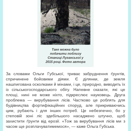
Таке можна було
побачити поблизу
Станиці Луганської у
2015 році. Фото автора
За словами Ольги Губської, триває забруднення ґрунтів,
спричинене бойовими діями. Є ділянки, де земля
нашпигована осколками й мінами, і це, природно, виводить їх
із сільськогосподарського обігу. Напевне сказати, які це
площі, нині не може ніхто, підкреслює науковець. Друга
проблема — вирубування лісів. Частково це роблять для
будівництва фортифікаційних споруд, але прикриваючись
цим, рубають і для інших потреб. Це небезпечно, бо у
степовій зоні ліс здебільшого насаджено штучно, щоб
захистити ґрунти від ерозії. «Тож за вирубування лісів ми з
часом ще розплачуватимемося», — каже Ольга Губська.