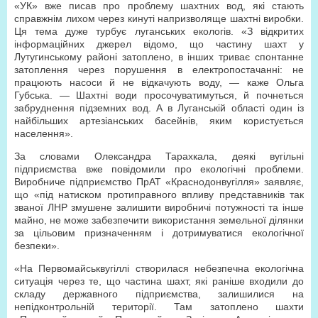
«УК» вже писав про проблему шахтних вод, які стають
справжнім лихом через кинуті напризволяще шахтні виробки.
Ця тема дуже турбує луганських екологів. «З відкритих
інформаційних джерел відомо, що частину шахт у
Лутугинському районі затоплено, в інших триває спонтанне
затоплення через порушення в електропостачанні: не
працюють насоси й не відкачують воду, — каже Ольга
Губська. — Шахтні води просочуватимуться, й почнеться
забруднення підземних вод. А в Луганській області один із
найбільших артезіанських басейнів, яким користується
населення».
За словами Олександра Тарахкала, деякі вугільні
підприємства вже повідомили про екологічні проблеми.
Виробниче підприємство ПрАТ «Краснодонвугілля» заявляє,
що «під натиском протиправного впливу представників так
званої ЛНР змушене залишити виробничі потужності та інше
майно, не може забезпечити використання земельної ділянки
за цільовим призначенням і дотримуватися екологічної
безпеки».
«На Первомайськвугіллі створилася небезпечна екологічна
ситуація через те, що частина шахт, які раніше входили до
складу державного підприємства, залишилися на
непідконтрольній території. Там затоплено шахти