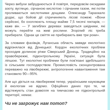
Через вибухи забруднюється й повітря, передовсім оксидами
азоту, вуглецю, сірчаною кислотою і сірчаним газом, які потім
проливаються кислотними дощами. Олександр Тарахкало
додає, що бойові дії спричиняють лісові пожежі. «Вони
серйозні, бо охоплюють площу майже 7,5 тисячі гектарів, —
каже він. — У загиблих деревах заводяться шкідники, які
можуть перейти на живі рослини. Згорілий ліс треба
прибирати. Однак це сміття не прибирають вже три роки».
За словами фахівців, Луганська область завжди екологічно
відрізнялася від Донецької. Кордон екологічних проблем
проходив долиною річки Сіверський Донець. Традиційно на
правобережжі, підконтрольному Україні, ситуація була
ліпшою. Тут екологічні проблеми були пов’язані здебільшого
із сільським господарством. Промисловість сконцентрована
переважно на лівобережжі, антропогенне навантаження там
становило 90—95%.
Але що діється на лівобережжі тепер, українським науковцям
й екологам не відомо. Офіційних даних про те, чи
відстежують стан довкілля на тимчасово не підконтрольній
території, немає.
Чи не загрожує нам потоп?