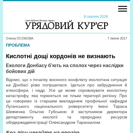
9 серпня 2026
Олена ОСОБОВА
7 липня 2017
ПРОБЛЕМА
Кислотні дощі кордонів не визнають
Екологи Донбасу б’ють на сполох через наслідки
бойових дій
Відомо, що з початку воєнного конфлікту екологічна ситуація
на Донбасі різко погіршилася. Ідеться про забруднення й
атмосфери, і надр. Усе це може спровокувати екологічну
катастрофу, яка торкнеться не тільки території регіону. Про
це говоримо із старшим викладачем профільної кафедри
Луганського національного університету імені Тараса
Шевченка Ольгою Губською й заступником директора
департаменту екології та природних ресурсів
облдержадміністрації Олександром Тарахкалом.
Без лісу чекайте на ерозію