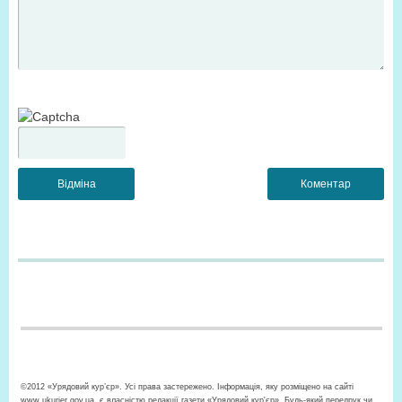
©2012 «Урядовий кур’єр». Усі права застережено. Інформація, яку розміщено на сайті
www.ukurier.gov.ua, є власністю редакції газети «Урядовий кур'єр». Будь-який передрук чи