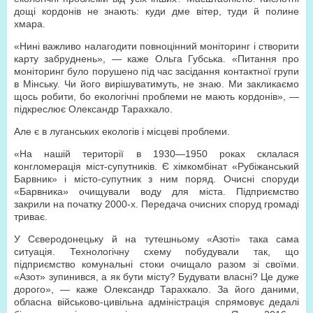
дощі кордонів не знають: куди дме вітер, туди й полине
хмара.
«Нині важливо налагодити повноцінний моніторинг і створити
карту забруднень», — каже Ольга Губська. «Питання про
моніторинг було порушено під час засідання контактної групи
в Мінську. Чи його вирішуватимуть, не знаю. Ми закликаємо
щось робити, бо екологічні проблеми не мають кордонів», —
підкреслює Олександр Тарахкало.
Але є в луганських екологів і місцеві проблеми.
«На нашій території в 1930—1950 роках склалася
конгломерація міст-супутників. Є хімкомбінат «Рубіжанський
Барвник» і місто-супутник з ним поряд. Очисні споруди
«Барвника» очищували воду для міста. Підприємство
закрили на початку 2000-х. Передача очисних споруд громаді
триває.
У Сєверодонецьку й на тутешньому «Азоті» така сама
ситуація. Технологічну схему побудували так, що
підприємство комунальні стоки очищало разом зі своїми.
«Азот» зупинився, а як бути місту? Будувати власні? Це дуже
дорого», — каже Олександр Тарахкало. За його даними,
обласна військово-цивільна адміністрація спрямовує дедалі