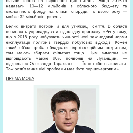
більше коштів на вирішення цих питань. Якщо 2016-го
надавали 10—12 мільйонів з обласного бюджету та
екологічного фонду на очисні споруди, то цього року —
майже 32 мільйонів гривень.
Великі витрати потрібні й для утилізації сміття. В області
починають упроваджувати відповідну програму. «Річ у тому,
що з 2018 року набувають чинності нові законодавчі норми
експлуатації полігонів твердих побутових відходів. Кожен
такий об’єкт треба обладнати гідроізоляційним покриттям,
там мають збирати фільтрат тощо. Цим вимогам не
відповідають майже 90% полігонів на Луганщині, —
підкреслює Олександр Тарахкало. — Їх потрібно закривати.
Тож розв’язання цієї проблеми має бути першочерговим».
ПРЯМА МОВА