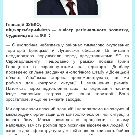
Геннадій ЗУБКО,
віце-прем’єр-міністр — міністр регіонального розвитку,
будівництва та ЖКГ:
— Є екологічна небезпека у районах тимчасово окупованих
територій Донецької й Луганської областей. Ці питання
неодноразово порушували перед представниками ЄС та
Європарламенту. Нещодавно у рамках поїздки Ірини
Геращенко із євродепутатами на територію Донбасу
проведено спільне засідання екологічного штабу у Донецькій
області. Українська сторона продемонструвала, що ми
робимо для контролю ситуації і зменшення ризиків.
Натомість через підтоплення шахт на окупованій частині
існує екологічна загроза для нашої території. Вона
зростатиме, якщо не вживати заходів.
Ми опрацювали власний план дій і наполягаємо на залученні
міжнародних організацій для контролю екологічної ситуації з
іншого боку. Маємо комплексно працювати в цьому
напрямку, замість розмов про можливе відселення людей. Є
загрози для інфраструктури у «сірій зоні», де тривають бойові