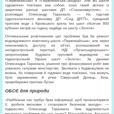
«Первомайська» й «Первомайська-Західна». Але всі шахти
гідравлічно пов’язані між собою, існує такий зв’язок із
закритими раніше шахтами ДП «Стахановвугілля», —
розповідає Олександр Тарахкало. — На підставі
гідрогеологічного висновку ДП «Схід ДРГП», сумарний
приплив води з Кіровського крила тих шахт обсягом 800
кубічних метрів на годину надійде на шахту «Золоте».
Оптимальним розв’язанням цієї проблеми був би ремонт
водовідливного комплексу шахти «Первомайська», але через
неможливість доступу на об’єкт, розташований на
непідконтрольній території, НДІ «Луганськдіпрошахт»
запропонував будувати груповий водовідлив на
підконтрольній Україні шахті «Золоте». За даними
Олександра Тарахкала, рішення про фінансування робіт вже
ухвалило галузеве міністерство. Зволікати з будівництвом не
можна, бо поверхневі й підземні води пов’язані, тож можуть
бути зараженими й річки Сіверський Донець, Біла,
правобережні притоки Лугані.
ОБСЄ для природи
«Найбільше нас турбує брак інформації, щоб проаналізувати
її, зробити висновки і спланувати безпекові заходи», —
підкреслює Олександр Тарахкало. Чим відрізняються
екологічні проблеми від усіх інших? Масштабністю. Кислотні