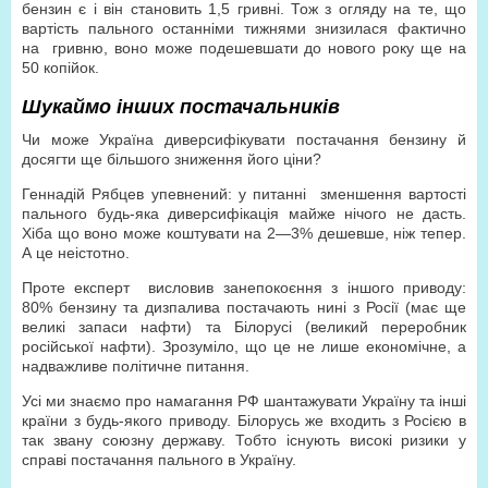
бензин є і він становить 1,5 гривні. Тож з огляду на те, що
вартість пального останніми тижнями знизилася фактично
на гривню, воно може подешевшати до нового року ще на
50 копійок.
Шукаймо інших постачальників
Чи може Україна диверсифікувати постачання бензину й
досягти ще більшого зниження його ціни?
Геннадій Рябцев упевнений: у питанні зменшення вартості
пального будь-яка диверсифікація майже нічого не дасть.
Хіба що воно може коштувати на 2—3% дешевше, ніж тепер.
А це неістотно.
Проте експерт висловив занепокоєння з іншого приводу:
80% бензину та дизпалива постачають нині з Росії (має ще
великі запаси нафти) та Білорусі (великий переробник
російської нафти). Зрозуміло, що це не лише економічне, а
надважливе політичне питання.
Усі ми знаємо про намагання РФ шантажувати Україну та інші
країни з будь-якого приводу. Білорусь же входить з Росією в
так звану союзну державу. Тобто існують високі ризики у
справі постачання пального в Україну.