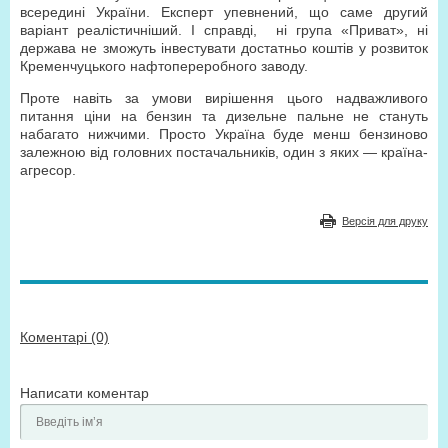
всередині України. Експерт упевнений, що саме другий
варіант реалістичніший. І справді, ні група «Приват», ні
держава не зможуть інвестувати достатньо коштів у розвиток
Кременчуцького нафтопереробного заводу.
Проте навіть за умови вирішення цього надважливого
питання ціни на бензин та дизельне пальне не стануть
набагато нижчими. Просто Україна буде менш бензиново
залежною від головних постачальників, один з яких — країна-
агресор.
Версія для друку
Коментарі (0)
Написати коментар