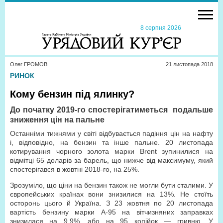
8 серпня 2026
Олег ГРОМОВ
21 листопада 2018
РИНОК
Кому бензин під ялинку?
До початку 2019-го спостерігатиметься подальше
зниження цін на пальне
Останніми тижнями у світі відбувається падіння цін на нафту
і, відповідно, на бензин та інше пальне. 20 листопада
котирування чорного золота марки Brent зупинилися на
відмітці 65 доларів за барель, що нижче від максимуму, який
спостерігався в жовтні 2018-го, на 25%.
Зрозуміло, що ціни на бензин також не могли бути сталими. У
європейських країнах вони знизилися на 13%. Не стоїть
осторонь цього й Україна. З 23 жовтня по 20 листопада
вартість бензину марки А-95 на вітчизняних заправках
знизилася на 9,9%, або на 95 копійок — гривню. У