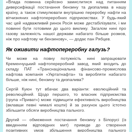
«Влада повинна серйозно замислитися над питанням
диверсифікації постачання бензину та дизпалива в нашу
країну, а також стимулювати внутрішню переробку нафти на
вітчизняних нафтопереробних підприємствах. У будь-який
час цей надважливий ринок Росія може дестабілізувати, і ми
повинні бути готовими до цього виклику. Загалом нині про
газову залежність нашої держави набагато більше розмов,
ніж про нафтову чи бензинову», — додає пан Рябцев.
Як оживити нафтопереробну галузь?
Чи може на повну потужність нині запрацювати
Кременчуцький нафтопереробний завод, який входить до
складу ПАТ «Транснаціональна фінансово-промислова
нафтова компанія «Укртатнафта» та виробляти набагато
більше, ніж нині, бензину та дизпалива?
Сергій Куюн тут вбачає два варіанти: еволюційний та
революційний. Щодо першого, то власник підприємства
(група «Приват») може підвищити ефективність виробництва
(вклавши певні чималі кошти) й за рахунок цього істотно
збільшити обсяги виробництва пального.
Другий — обмеження постачання бензину з Білорусі (із
введенням відповідних мит) приведе до створення
позитивних умов збільшення виробництва пального