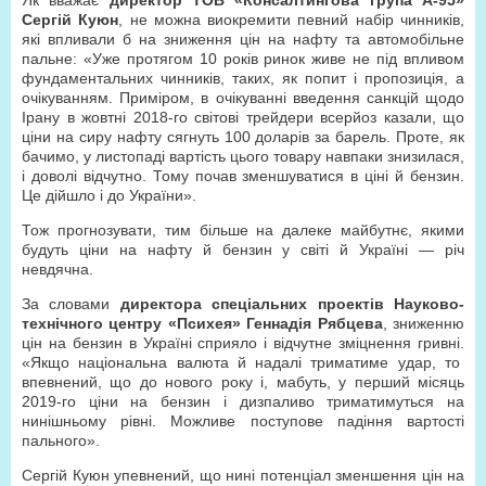
Як вважає
директор ТОВ «Консалтингова група А-95»
Сергій Куюн
, не можна виокремити певний набір чинників,
які впливали б на зниження цін на нафту та автомобільне
пальне: «Уже протягом 10 років ринок живе не під впливом
фундаментальних чинників, таких, як попит і пропозиція, а
очікуванням. Приміром, в очікуванні введення санкцій щодо
Ірану в жовтні 2018-го світові трейдери всерйоз казали, що
ціни на сиру нафту сягнуть 100 доларів за барель. Проте, як
бачимо, у листопаді вартість цього товару навпаки знизилася,
і доволі відчутно. Тому почав зменшуватися в ціні й бензин.
Це дійшло і до України».
Тож прогнозувати, тим більше на далеке майбутнє, якими
будуть ціни на нафту й бензин у світі й Україні — річ
невдячна.
За словами
директора спеціальних проектів Науково-
технічного центру «Психея» Геннадія Рябцева
, зниженню
цін на бензин в Україні сприяло і відчутне зміцнення гривні.
«Якщо національна валюта й надалі триматиме удар, то
впевнений, що до нового року і, мабуть, у перший місяць
2019-го ціни на бензин і дизпаливо триматимуться на
нинішньому рівні. Можливе поступове падіння вартості
пального».
Сергій Куюн упевнений, що нині потенціал зменшення цін на