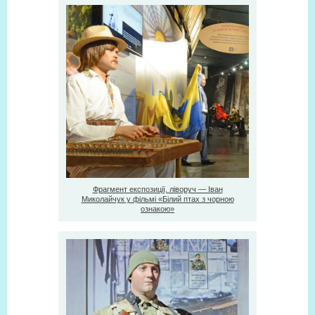
Фрагмент експозиції, ліворуч — Іван
Миколайчук у фільмі «Білий птах з чорною
ознакою»