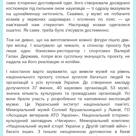
само історично достовірний одяг, його створювали досвідчені
костюмери під пильним оком науковців — ті одразу вказували
на щонайменшу неточність. Скажімо, у музеї не побачите
козаків у червоних шароварах і оголених по пояс — це
нав’язаний нам стереотип. Насправді козаки одягалися
ошатно. Як саме, треба було з’ясувати достеменно.
Тож не дивно, що на виготовлення кожної фігури пішло два-
три місяці. І коштувало це чимало, а спонсор проєкту був
лише один: бізнесмен-ресторатор і спортсмен Валерій
Галан. Держава, попри всю суспільну значущість проєкту, не
надала на його реалізацію ні копійки.
І наостанок варто зауважити, що вивели музей на рівень
національного проєкту спільні зусилля багатьох людей та
організацій з усіх куточків України. До створення закладу
долучилося 37 вчених, 40 наукових організацій, 53 музеї,
значна кількість культурних та громадських організацій. Усі
вони брали участь у розробленні та наповненні експозицій
музею. Це Український інститут національної пам’яті,
Меморіальний музей Соломії Крушельницької у Львові, ГО
«Асоціація ветеранів АТО України», Національний історико-
культурний заповідник «Чигирин», Меморіальний комплекс
«Національний музей історії України у Другій світовій війні» і
багато інших. З їхньою неоціненною допомогою в Києві