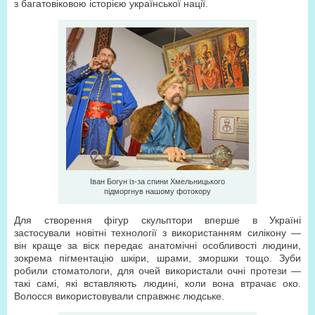
з багатовіковою історією української нації.
Іван Богун із-за спини Хмельницького
підморгнув нашому фотокору
Для створення фігур скульптори вперше в Україні
застосували новітні технології з використанням силікону —
він краще за віск передає анатомічні особливості людини,
зокрема пігментацію шкіри, шрами, зморшки тощо. Зуби
робили стоматологи, для очей використали очні протези —
такі самі, які вставляють людині, коли вона втрачає око.
Волосся використовували справжнє людське.