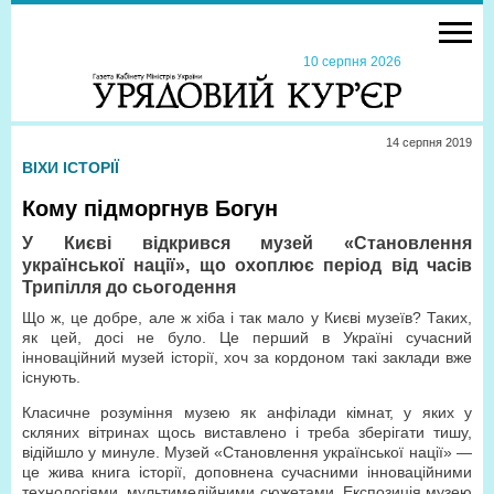
10 серпня 2026
14 серпня 2019
ВІХИ ІСТОРІЇ
Кому підморгнув Богун
У Києві відкрився музей «Становлення
української нації», що охоплює період від часів
Трипілля до сьогодення
Що ж, це добре, але ж хіба і так мало у Києві музеїв? Таких,
як цей, досі не було. Це перший в Україні сучасний
інноваційний музей історії, хоч за кордоном такі заклади вже
існують.
Класичне розуміння музею як анфілади кімнат, у яких у
скляних вітринах щось виставлено і треба зберігати тишу,
відійшло у минуле. Музей «Становлення української нації» —
це жива книга історії, доповнена сучасними інноваційними
технологіями, мультимедійними сюжетами. Експозиція музею