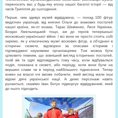
переносить вас у будь-яку епоху нашої багатої історії — від
часів Трипілля до сьогодення.
Перше, чим здивує музей відвідувача, — понад 100 фігур
видатних українців, від княгині Ольги до знакових постатей
нашої країни, як-от козаки, Тарас Шевченко, Леся Українка,
Богдан Хмельницький тощо, аж до героїв теперішньої
московсько-української війни. І всі вони не просто стоять собі
окремо, як у класичному музеї воскових фігур, а об’єднані в
історичні сюжети, відтворені за описами істориків і
підтверджені науковими організаціями. Тож можна бути
цілковито певним, що зовнішній вигляд історичних постатей,
їхній вік та одяг відповідають тому часу, коли відбувалася
подія, показана в сюжеті, або періоду, коли вони були на
вершині слави чи в період найбільшого піднесення. Тепер
кожен на власні очі зможе побачити, який вигляд мали інші
відомі діячі української нації. А деякі персонажі навіть
рухаються, скажімо Іван Богун підморгує відвідувачеві, який
до нього підходить.