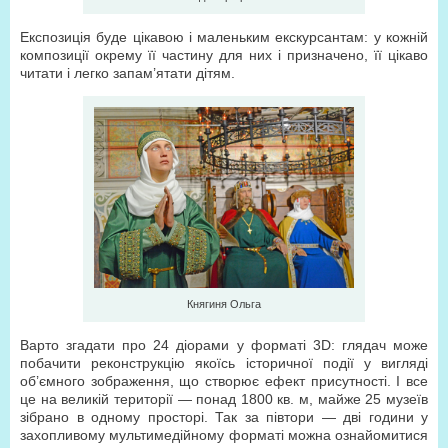
Експозиція буде цікавою і маленьким екскурсантам: у кожній
композиції окрему її частину для них і призначено, її цікаво
читати і легко запам’ятати дітям.
Княгиня Ольга
Варто згадати про 24 діорами у форматі 3D: глядач може
побачити реконструкцію якоїсь історичної події у вигляді
об’ємного зображення, що створює ефект присутності. І все
це на великій території — понад 1800 кв. м, майже 25 музеїв
зібрано в одному просторі. Так за півтори — дві години у
захопливому мультимедійному форматі можна ознайомитися