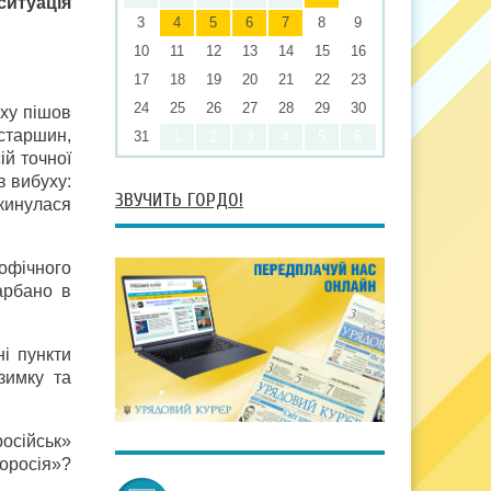
итуація
3
4
5
6
7
8
9
10
11
12
13
14
15
16
17
18
19
20
21
22
23
24
25
26
27
28
29
30
уху пішов
 старшин,
31
1
2
3
4
5
6
ій точної
в вибуху:
ЗВУЧИТЬ ГОРДО!
окинулася
офічного
арбано в
і пункти
зимку та
осійськ»
оросія»?