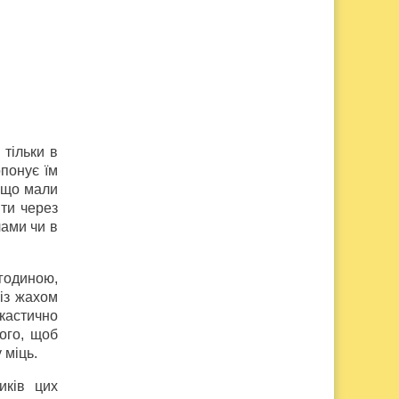
 тільки в
понує їм
, що мали
ити через
лами чи в
годиною,
 із жахом
кастично
ого, щоб
 міць.
иків цих