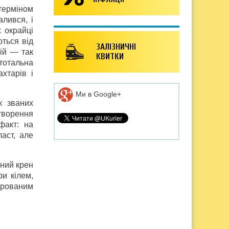
терміном
алився, і
х окрайці
ються від
ЗАЛІЗНИЧНІ
рій — так
КВИТКИ
тотальна
хтарів і
Ми в Google+
к званих
творення
факт: на
аст, але
чний крен
ри кілем,
урованим