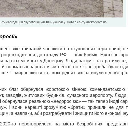
чити сьогодення окупованої частини Донбасу. Фото з сайту antikor.com.ua
оросії»
ушені вже тривалий час жити на окупованих територіях, не
 році входження до складу РФ — «як Крим». Ніхто не про
али на всіх мітингах у Донецьку. Люди натомість втратили те
 й нормальні зарплати чи пенсії, по які не треба було їзд
ше — мирне життя та своїх рідних, які загинули під обстрі
цяних благ обернувся жорстокою війною, комендантською 
т, заводів, житлових будинків, сучасного аеропорту. Люди
 обернулася реальною «недоросією» — так тепер іноді сар
ку». І вони нарешті зрозуміли: «брати» прийшли не для т
им, а навпаки, аби розграбувати і знищити його економічну
2020-го перетворилося на місто безробітних представн