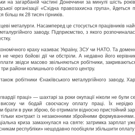
ки на загарбаній частині Донеччини за минулі шість рокі
ської організації «Східна правозахисна група», йдеться п
 більш як 28 тисяч гірників.
ісцеві металурги. Насамперед це стосується працівників на
 металургійного заводу. Підприємство, з якого розпочинала
стку.
ономічного краху називає Україну, ЗСУ чи НАТО. Та доменн
 не через бойові дії чи обстріли. А недавно його керівни
рплати звідси масово звільняються робітники, закриваютьс
 три райони колишнього обласного центру.
акож робітники Єнакіївського металургійного заводу, Хар
вардії праці» — шахтарі за роки окупації ніколи не були с
 високу чи бодай своєчасну оплату праці. Їх нерідко
и брати в руки зброю, бо отримати відносно пристойний за
у тільки контракт із незаконними збройними формуваннями
ціальна криза замахнулася на святе: затримка зарплат уж
хисникам республіки» нещодавно пообіцяли збільшити оплату