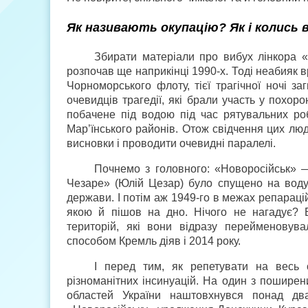
Як називають окупацію? Як і колись 
Збирати матеріали про вибух лінкора «Н
розпочав ще наприкінці 1990-х. Тоді неабияк 
Чорноморського флоту, тієї трагічної ночі з
очевидців трагедії, які брали участь у похор
побачене під водою під час рятувальних робі
Мар’їнського районів. Отож свідчення цих люд
висновки і проводити очевидні паралелі.
Почнемо з головного: «Новоросійськ» —
Чезаре» (Юлій Цезар) було спущено на воду в
держави. І потім аж 1949-го в межах репараці
якою й пішов на дно. Нічого не нагадує? Б
територій, які вони відразу перейменову
способом Кремль діяв і 2014 року.
І перед тим, як репетувати на весь с
різноманітних інсинуацій. На один з поширен
областей України наштовхнувся понад два