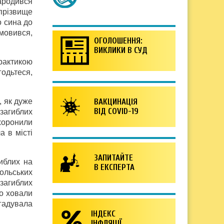
ародився
прізвище
о сина до
омовився,
ОГОЛОШЕННЯ:
ВИКЛИКИ В СУД
рактикою
одьтеся,
, як дуже
ВАКЦИНАЦІЯ
ВІД COVID-19
загиблих
хоронили
а в місті
ЗАПИТАЙТЕ
иблих на
В ЕКСПЕРТА
ольських
 загиблих
го ховали
згадувала
ІНДЕКС
ІНФЛЯЦІЇ