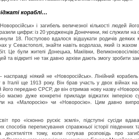
віджаті кораблі…
оворосійськ» і загибель величезної кількості людей його
вразили цифри: із 20 уродженців Донеччини, які служили на
агинули 18. Поступово вдалося відшукати родичів деяких 
онах у Севастополі, знайти навіть водолаза, який із жахом
т. Це були жителі Донецька, Макіївки, Великоновосілківс
ей та відкриті не так давно архіви дають змогу зробити за
 насправді ніякий не «Новоросійськ». Лінійний корабель
 Італії ще 1913 року. Він брав участь у двох війнах на 
й його передано СРСР, де він отримав нову назву «Новорос
о маємо дуже конкретні приклади віджатих імперією су
вали на «Малоросію» чи «Новоросію». Цим давно випр
віт про «ісконно рускіє зємлі», підступні сусіди вдав
их способів переписування справжньої історії південних т
 десятиліття тому, коли готував розповідь про заги