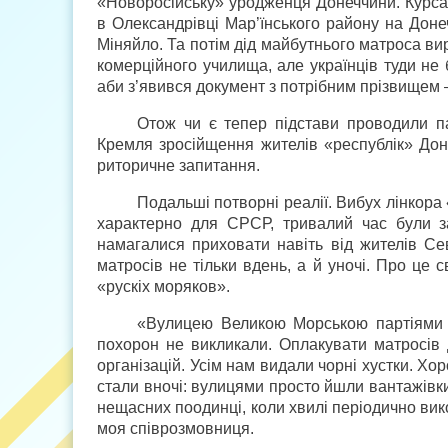
«Новоросійську» уродженця Донеччини. Курс
в Олександрівці Мар’їнського району на Доне
Міняйло. Та потім дід майбутнього матроса вир
комерційного училища, але українців туди не
аби з’явився документ з потрібним прізвищем
Отож чи є тепер підстави проводили п
Кремля зросійщення жителів «республік» Дон
риторичне запитання.
Подальші потворні реалії. Вибух лінкора 
характерно для СРСР, тривалий час були за
намагалися приховати навіть від жителів Се
матросів не тільки вдень, а й уночі. Про це с
«рускіх моряков».
«Вулицею Великою Морською партіями п
похорон не викликали. Оплакувати матросів
організацій. Усім нам видали чорні хустки. Хо
стали вночі: вулицями просто йшли вантажівки
нещасних поодинці, коли хвилі періодично вик
моя співрозмовниця.