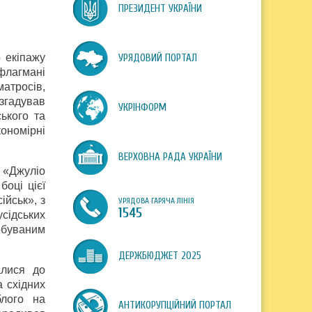
ПРЕЗИДЕНТ УКРАЇНИ
 екіпажу
УРЯДОВИЙ ПОРТАЛ
 флагмані
матросів,
 згадував
УКРІНФОРМ
ького та
кономірні
ВЕРХОВНА РАДА УКРАЇНИ
 «Джуліо
боці цієї
ійськ», з
УРЯДОВА ГАРЯЧА ЛІНІЯ
1545
сідських
обуваним
ДЕРЖБЮДЖЕТ 2025
алися до
а східних
блого на
АНТИКОРУПЦІЙНИЙ ПОРТАЛ