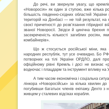
До речі, ви звернули увагу, що кремлі
«Новоросія» як один зі ступою, вже кілька р
більшість південно-східних областей України
територій на Донбасі — не той результат, на
своєї причетності до розв’язання гібридної в
званої Новоросії. Звідси й цинічна брехня п
засекреченість кількості загиблих росіян, 
комбайнерів».
Що ж стосується російської міни, яка
народних республік, тут усе очевидно. Бо РФ
потворних на тілі України ОРДЛО, далі пр
офіційному рівні Кремль і досі не визнає 
водночас і плацдарм та інструмент впливу на У
А тим часом економічна і соціальна ситу
лінкора «Новоросійськ» за кілька хвилин до 
погубивши багатьох членів екіпажу. Дехто з
живцем у сталевих відсіках корабля.