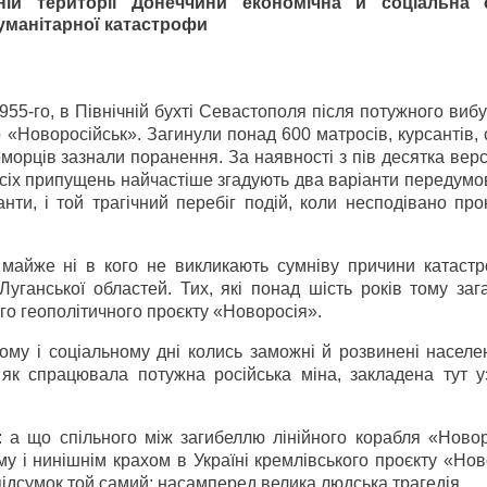
ній території Донеччини економічна й соціальна с
гуманітарної катастрофи
1955-го, в Північній бухті Севастополя після потужного виб
«Новоросійськ». Загинули понад 600 матросів, курсантів,
морців зазнали поранення. За наявності з пів десятка верс
усіх припущень найчастіше згадують два варіанти передумо
анти, і той трагічний перебіг подій, коли несподівано пр
 майже ні в кого не викликають сумніву причини катастр
уганської областей. Тих, які понад шість років тому заг
ого геополітичного проєкту «Новоросія».
му і соціальному дні колись заможні й розвинені населен
 як спрацювала потужна російська міна, закладена тут у
 а що спільного між загибеллю лінійного корабля «Новор
 і нинішнім крахом в Україні кремлівського проєкту «Нов
підсумок той самий: насамперед велика людська трагедія.