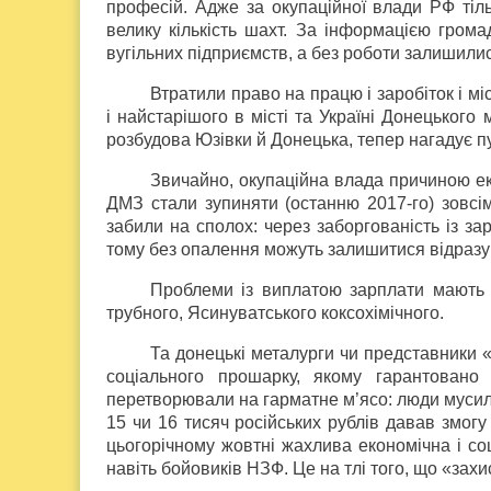
професій. Адже за окупаційної влади РФ тіль
велику кількість шахт. За інформацією громад
вугільних підприємств, а без роботи залишилися
Втратили право на працю і заробіток і м
і найстарішого в місті та Україні Донецького
розбудова Юзівки й Донецька, тепер нагадує пу
Звичайно, окупаційна влада причиною ек
ДМЗ стали зупиняти (останню 2017-го) зовсім
забили на сполох: через заборгованість із за
тому без опалення можуть залишитися відразу
Проблеми із виплатою зарплати мають т
трубного, Ясинуватського коксохімічного.
Та донецькі металурги чи представники «г
соціального прошарку, якому гарантовано
перетворювали на гарматне м’ясо: люди мусил
15 чи 16 тисяч російських рублів давав змог
цьогорічному жовтні жахлива економічна і со
навіть бойовиків НЗФ. Це на тлі того, що «за