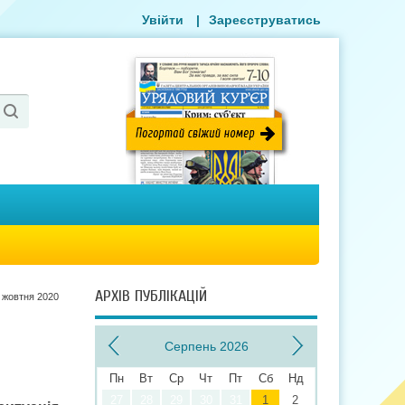
Увійти
|
Зареєструватись
АРХІВ ПУБЛІКАЦІЙ
 жовтня 2020
Серпень 2026
Пн
Вт
Ср
Чт
Пт
Сб
Нд
27
28
29
30
31
1
2