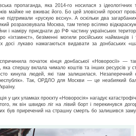
вська пропаганда, яка 2014-го носилася з ідеологічних 
оків майже не вживає його. Бо цей зловісний проєкт пров
 не підтримали «рускую вєсну». А оскільки два загарбани
 який розраховувала Москва, там тепер всіляко відкараску
ійни і наміру приєднати до РФ частину українських терито
ро «іхтамнєт», безіменні могили російських найманців і 
яких досі лукаво намагаються видавати за донбаських «ша
 спричинила початок кінця донбаської «Новоросії» — та
, яка спершу вклала чимало коштів та інших ресурсів у с
осто кинула людей, які там залишилася. Незаперечний 
«республік». Так, ОРДЛО для Москви — це неабиякий бал
країну.
ація у цих уламках проєкту «Новоросія» нагадує катастрофі
того, як він швидко ліг на лівий борт і перекинувся дого
 них був приречений на страшну смерть бо залишився зам