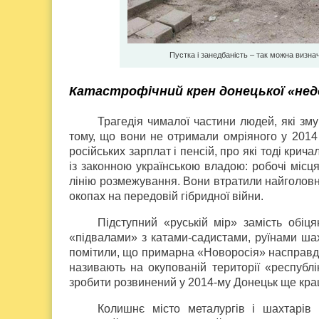
Пустка і занедбаність – так можна визна
Катастрофічний крен донецької «нед
Трагедія чималої частини людей, які зм
тому, що вони не отримали омріяного у 2014
російських зарплат і пенсій, про які тоді крич
із законною українською владою: робочі місця
лінію розмежування. Вони втратили найголовні
окопах на передовій гібридної війни.
Підступний «руській мір» замість обі
«підвалами» з катами-садистами, руїнами шах
помітили, що примарна «Новоросія» насправді
називають на окупованій території «республі
зробити розвинений у 2014-му Донецьк ще кращ
Колишнє місто металургів і шахтарів 