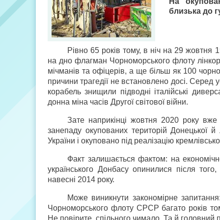
На окупова
близька до 
Рівно 65 років тому, в ніч на 29 жовтня 
на дно флагман Чорноморського флоту лінкор 
мічманів та офіцерів, а ще більш як 100 чорно
причини трагедії не встановлено досі. Серед 
корабель знищили підводні італійські диверс
донна міна часів Другої світової війни.
Зате наприкінці жовтня 2020 року вже
занепаду окупованих територій Донецької й Л
України і окуповано під реалізацію кремлівськ
Факт залишається фактом: на економічно
українського Донбасу опинилися після того,
навесні 2014 року.
Може виникнути закономірне запитання:
Чорноморського флоту СРСР багато років тому
Не повірите, спільного чимало. Та й головний 