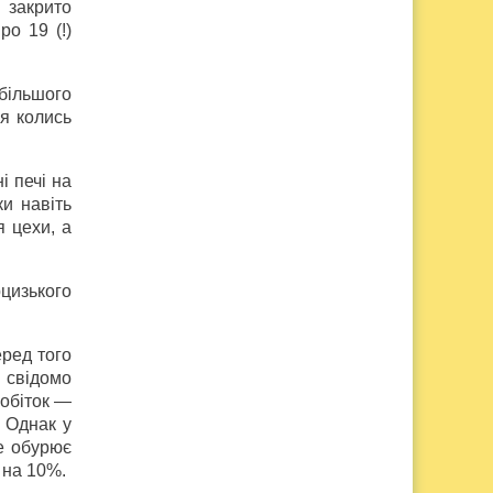
в закрито
ро 19 (!)
йбільшого
ся колись
і печі на
ки навіть
я цехи, а
цизького
еред того
 свідомо
робіток —
. Однак у
е обурює
 на 10%.