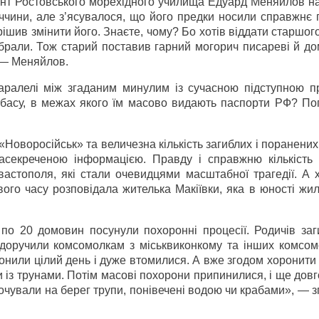
ант Ростовського морехідного училища Едуард Меняйлов н
ччини, але з’ясувалося, що його предки носили справжнє 
ішив змінити його. Знаєте, чому? Бо хотів віддати старшог
 брали. Тож старий поставив гарний могорич писареві й д
 — Меняйлов.
аралелі між згаданим минулим із сучасною підступною п
басу, в межах якого їм масово видають паспорти РФ? Пог
«Новоросійськ» та величезна кількість загиблих і поранених
секреченою інформацією. Правду і справжню кількість 
вастополя, які стали очевидцями масштабної трагедії. А 
вого часу розповідала жителька Макіївки, яка в юності жил
о 20 домовин посунули похоронні процесії. Родичів заг
 доручили комсомолкам з міськвиконкому та інших комсом
ронили цілий день і дуже втомилися. А вже згодом хоронити
 із трунами. Потім масові похорони припинилися, і ще дов
очували на берег трупи, понівечені водою чи крабами», — 