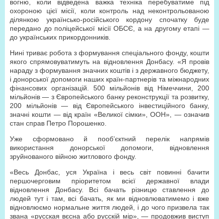
вогню, коли відведена важка техніка перебуватиме під
охороною цієї місії, коли контроль над неконтрольованою
ділянкою українсько-російського кордону спочатку буде
передано до поліцейської місії ОБСЄ, а на другому етапі —
до українських прикордонників.
Нині триває робота з формування спеціального фонду, кошти
якого спрямовуватимуть на відновлення Донбасу. «Я провів
нараду з формування значних коштів і з державного бюджету,
і донорської допомоги наших країн-партнерів та міжнародних
фінансових організацій. 500 мільйонів від Німеччини, 200
мільйонів — з Європейського банку реконструкції та розвитку,
200 мільйонів — від Європейського інвестиційного банку,
значні кошти — від країн «Великої сімки», ООН», — означив
стан справ Петро Порошенко.
Уже сформовано й пооб’єктний перелік напрямів
використання донорської допомоги, відновлення
зруйнованого війною житлового фонду.
«Весь Донбас, уся Україна і весь світ повинні бачити
першочерговим пріоритетом всієї державної влади
відновлення Донбасу. Всі бачать різницю ставлення до
людей тут і там, всі бачать, як ми відновлюватимемо і вже
відновлюємо нормальне життя людей, і до чого призвела так
звана «русская вєсна або русскій мір», — продовжив виступ