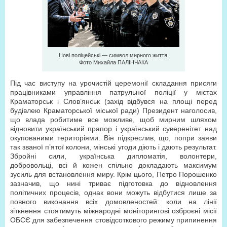
Нові поліцейські — символ мирного життя.
Фото Михайла ПАЛІНЧАКА
Під час виступу на урочистій церемонії складання присяги
працівниками управління патрульної поліції у містах
Краматорськ і Слов’янськ (захід відбувся на площі перед
будівлею Краматорської міської ради) Президент наголосив,
що влада робитиме все можливе, щоб мирним шляхом
відновити український прапор і український суверенітет над
окупованими територіями. Він підкреслив, що, попри заяви
так званої п’ятої колони, мінські угоди діють і дають результат.
Збройні сили, українська дипломатія, волонтери,
добровольці, всі й кожен спільно докладають максимум
зусиль для встановлення миру. Крім цього, Петро Порошенко
зазначив, що нині триває підготовка до відновлення
політичних процесів, однак вони можуть відбутися лише за
повного виконання всіх домовленостей: коли на лінії
зіткнення стоятимуть міжнародні моніторингові озброєні місії
ОБСЄ для забезпечення стовідсоткового режиму припинення