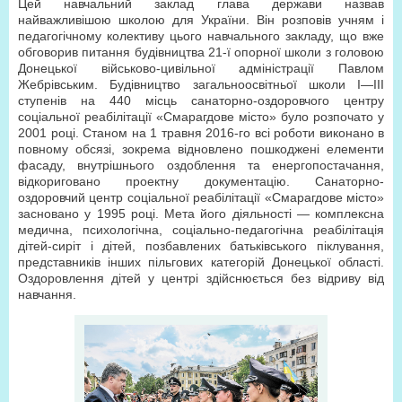
Цей навчальний заклад глава держави назвав
найважливішою школою для України. Він розповів учням і
педагогічному колективу цього навчального закладу, що вже
обговорив питання будівництва 21-ї опорної школи з головою
Донецької військово-цивільної адміністрації Павлом
Жебрівським. Будівництво загальноосвітньої школи І—ІІІ
ступенів на 440 місць санаторно-оздоровчого центру
соціальної реабілітації «Смарагдове місто» було розпочато у
2001 році. Станом на 1 травня 2016-го всі роботи виконано в
повному обсязі, зокрема відновлено пошкоджені елементи
фасаду, внутрішнього оздоблення та енергопостачання,
відкориговано проектну документацію. Санаторно-
оздоровчий центр соціальної реабілітації «Смарагдове місто»
засновано у 1995 році. Мета його діяльності — комплексна
медична, психологічна, соціально-педагогічна реабілітація
дітей-сиріт і дітей, позбавлених батьківського піклування,
представників інших пільгових категорій Донецької області.
Оздоровлення дітей у центрі здійснюється без відриву від
навчання.