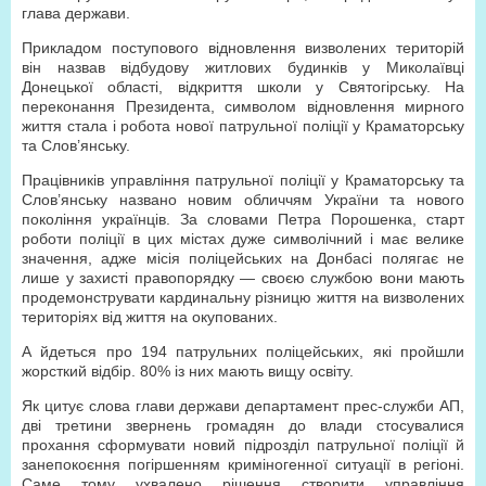
глава держави.
Прикладом поступового відновлення визволених територій
він назвав відбудову житлових будинків у Миколаївці
Донецької області, відкриття школи у Святогірську. На
переконання Президента, символом відновлення мирного
життя стала і робота нової патрульної поліції у Краматорську
та Слов’янську.
Працівників управління патрульної поліції у Краматорську та
Слов’янську названо новим обличчям України та нового
покоління українців. За словами Петра Порошенка, старт
роботи поліції в цих містах дуже символічний і має велике
значення, адже місія поліцейських на Донбасі полягає не
лише у захисті правопорядку — своєю службою вони мають
продемонструвати кардинальну різницю життя на визволених
територіях від життя на окупованих.
А йдеться про 194 патрульних поліцейських, які пройшли
жорсткий відбір. 80% із них мають вищу освіту.
Як цитує слова глави держави департамент прес-служби АП,
дві третини звернень громадян до влади стосувалися
прохання сформувати новий підрозділ патрульної поліції й
занепокоєння погіршенням криміногенної ситуації в регіоні.
Саме тому ухвалено рішення створити управління