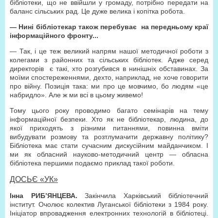
бібліотеки, що не ввійшли у громаду, потрібно передати на
баланс сільських рад. Це дуже велика і копітка робота.
— Нині бібліотекар також перебуває на передньому краї
інформаційного фронту...
— Так, і це теж великий напрям нашої методичної роботи з
колегами з районних та сільських бібліотек. Адже серед
директорів є такі, хто розгубився в нинішніх обставинах. За
моїми спостереженнями, дехто, наприклад, не хоче говорити
про війну. Позиція така: ми про це мовчимо, бо людям «це
набридло». Але ж ми всі в цьому живемо!
Тому цього року проводимо багато семінарів на тему
інформаційної безпеки. Хто як не бібліотекар, людина, до
якої приходять з різними питаннями, повинна вміти
вибудувати розмову та розтлумачити державну політику?
Бібліотека має стати сучасним дискусійним майданчиком. І
ми як обласний науково-методичний центр — обласна
бібліотека першими подаємо приклад такої роботи.
ДОСЬЄ «УК»
Інна РИБ’ЯНЦЕВА.
Закінчила Харківський бібліотечний
інститут. Очолює колектив Луганської бібліотеки з 1984 року.
Ініціатор впровадження електронних технологій в бібліотеці.