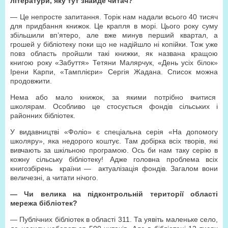
літератури, яку тут знайде читач?
— Це непросте запитання. Торік нам надали всього 40 тисяч
для придбання книжок. Це крапля в морі. Цього року суму
збільшили вп’ятеро, але вже минув перший квартал, а
грошей у бібліотеку поки що не надійшло ні копійки. Тож уже
повз область пройшли такі книжки, як названа кращою
книгою року «Забуття» Тетяни Малярчук, «День усіх білок»
Ірени Карпи, «Тамплієри» Сергія Жадана. Список можна
продовжити.
Нема або мало книжок, за якими потрібно вчитися
школярам. Особливо це стосується фондів сільських і
районних бібліотек.
У видавництві «Фоліо» є спеціальна серія «На допомогу
школяру», яка недорого коштує. Там добірка всіх творів, які
вивчають за шкільною програмою. Ось би нам таку серію в
кожну сільську бібліотеку! Адже головна проблема всіх
книгозбірень країни — актуалізація фондів. Загалом вони
величезні, а читати нічого.
— Чи велика на підкон­трольній території області
мережа бібліотек?
— Публічних бібліотек в області 311. Та уявіть маленьке село,