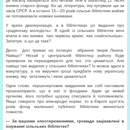
де насилу набереться 500 читачів. Але в бібліотеці 12 тисяч
книжок старого фонду. Бо це література, яку купували ще за
часів СРСР. А в останні 15—20 років сільські бібліотеки майже
не поповнювали новими книжками.
У країні декомунізація, а в бібліотеках усі видання про
«радянську молодість». В одній із сільських бібліотек мені
впала в око книжка про червону армію, яка «найсильніша».
Запитую: а що це таке?
Дехто досі тримає на полицях зібрання творів Леніна.
Навіщо? Нехай у центральній бібліотеці району буде
примірник як першоджерело для тих, хто цікавиться. Але
навіщо такі видання у сільських бібліотеках? Їх можна здати в
макулатуру, а на виручені гроші придбати нову українську
книжку, яку читатимуть і якою цікавляться.
Одне слово, першочерговим завданням ми собі поставили
проаналізувати, що в нас із фондами. Адже це живий
організм, його потрібно щороку списувати й поповнювати.
Якщо говорити про міжнародні норми, то в Європі щоп’ять
років фонд маленької публічної бібліотеки змінюється
повністю.
— За вашими спостереженнями, громади зацікавлені в
існуванні сільських бібліотек?