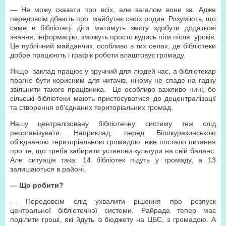
— Не можу сказати про всіх, але загалом вони за. Адже
передовсім дбають про майбутнє своїх родин. Розуміють, що
саме в бібліотеці діти матимуть змогу здобути додаткові
знання, інформацію, зможуть просто кудись піти після уроків.
Це публічний майданчик, особливо в тих селах, де бібліотеки
добре працюють і графік роботи влаштовує громаду.
Якщо заклад працює у зручний для людей час, а бібліотекар
прагне бути корисним для читачів, нікому не спаде на гадку
звільнити такого працівника. Це особливо важливо нині, бо
сільські бібліотеки мають пристосуватися до децентралізації
та створення об’єднаних територіальних громад.
Нашу централізовану бібліотечну систему теж слід
реорганізувати. Наприклад, перед Білокуракинською
об’єднаною територіальною громадою вже постало питання
про те, що треба забирати установи культури на свій баланс.
Але ситуація така: 14 бібліотек підуть у громаду, а 13
залишаються в районі.
— Що робити?
— Передовсім слід ухвалити рішення про розпуск
центральної бібліотечної системи. Райрада тепер має
поділити гроші, які йдуть із бюджету на ЦБС, з громадою. А