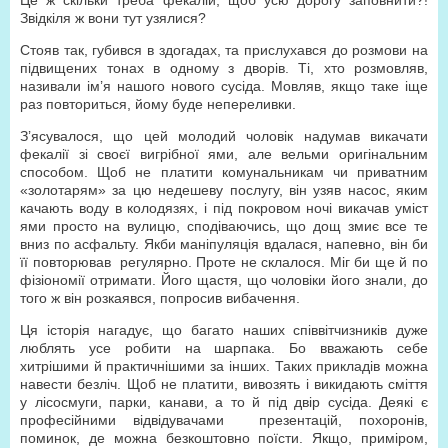
Це ж скільки треба фекалій, щоб усю дорогу заповнити?!
Звідкіля ж вони тут узялися?
Стояв так, губився в здогадах, та прислухався до розмови на
підвищених тонах в одному з дворів. Ті, хто розмовляв,
називали ім’я нашого нового сусіда. Мовляв, якщо таке іще
раз повториться, йому буде непереливки.
З’ясувалося, що цей молодий чоловік надумав викачати
фекалії зі своєї вигрібної ями, але вельми оригінальним
способом. Щоб не платити комунальникам чи приватним
«золотарям» за цю недешеву послугу, він узяв насос, яким
качають воду в колодязях, і під покровом ночі викачав уміст
ями просто на вулицю, сподіваючись, що дощ змиє все те
вниз по асфальту. Якби маніпуляція вдалася, напевно, він би
її повторював регулярно. Проте не склалося. Міг би ще й по
фізіономії отримати. Його щастя, що чоловіки його знали, до
того ж він розкаявся, попросив вибачення.
Ця історія нагадує, що багато наших співвітчизників дуже
люблять усе робити на шарпака. Бо вважають себе
хитрішими й практичнішими за інших. Таких прикладів можна
навести безліч. Щоб не платити, вивозять і викидають сміття
у лісосмуги, парки, канави, а то й під двір сусіда. Деякі є
професійними відвідувачами презентацій, похоронів,
поминок, де можна безкоштовно поїсти. Якщо, приміром,