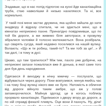
Згадавши, що в нас попід підлогою на кухні йде каналізаційна
труба, стаю навколішки й низько нахиляюся. Та ні, все
нормально.
У такій позі мене застає дружина, яка щойно зайшла до хати
знадвору й відразу спитала, чи не здається мені, що в
кімнатах неприємно пахне. Принагідно повідомивши, що по
той бік дороги, а ми живемо біля автотраси, в провулку
зібралися чоловіки й голосно матюкаються. Вона розібрала,
що сварять сусіда, який недавно поселився на нашій вулиці.
Волають: «Що ж ти робиш, такий-то? Та ми тобі за це!...» Й
так далі, і в тому ж дусі.
Цікаво, що там трапилося? Між тим, пахло уже добряче, на
неприємні запахи пожалілася вже й донька, в якої саме того
дня був день народження.
Одягаюся й виходжу в нічну мжичку — послухати, що
відбувається через дорогу. Поки вовтузився, минув якийсь час
і на тому боці вулиці нікого вже не було. Натомість в обличчя
від дороги війнуло таким амбре, що аж у голові
запаморочилося. Майнув здогад: це в когось поблизу
прорвало каналізацію. Піднімаюся з двору вгору до дороги, а
по ній справді фекалії пливуть. Оце вони й пахнуть. Ну, діла!