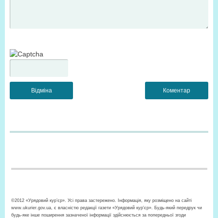
©2012 «Урядовий кур’єр». Усі права застережено. Інформація, яку розміщено на сайті
www.ukurier.gov.ua, є власністю редакції газети «Урядовий кур'єр». Будь-який передрук чи
будь-яке інше поширення зазначеної інформації здійснюється за попередньої згоди