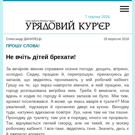
7 серпня 2026
Олександр ДАНИЛЕЦЬ
26 вересня 2018
ПРОШУ СЛОВА!
Не вчіть дітей брехати!
За вечірнім вікном справжня осіння погода: дощить, вітряно,
холодно. Сиджу, працюю й, перепрошую, принюхуюсь до
запахів, що звідкілясь проникають у мій робочий кабінет.
Грішу на те, що якраз навпроти кімнати, в якій працюю, на
городі розташована вигрібна яма. Треба б викачати, хоча
вдень я ходив по городу й ніяких запахів не було. Між тим,
аромат посилювався. А може, це якась аварія в туалеті? Мов
ужалений, підскакую й прочиняю двері на кухню. Виходжу
туди, натужно вдихаючи повітря. Хух, наче там не так пахне.
Проходжу до туалету, там усе в порядку, нічого не прорвало.
Так, відчувається легкий сморід, але не такий, як у моєму
робочому кабінеті. І все-таки, звідкілясь тхне. Значить, десь є
й джерело аромату.