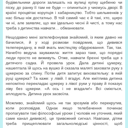
будівельники дороги залишать на вулиці купку щебеню чи
піску, до ранку її там не буде — опиниться у чиємусь дворі. В
країні процвітає корупція і хабарництво. Тобто шельменків у
нас більш ніж достатньо. В той самий час є й такі, хто, щиро
чи ні, але заявляє, що ми ідеально чесні й чисті, а тому нас
треба з дитинства навчати… обманювати.
Нещодавно мені зателефонував знайомий, із яким давно не
бачилися, й у ході розмови повідомив, що дивився
телепередачу, в якій вчать мистецтву обдурювання. Так, так.
Начебто ведуча зауважила: життя зараз таке, що порядні
люди просто не виживуть. Отже, навчати брехні треба ще з
дитячого садка. Й провела урок. Дала дитині цукерку,
нашептала їй щось на вушко й сказала маляті заховати руку з
цукеркою за спину. Потім дитя запитує виховательку: в якій
руці цукерка? Та каже: у лівій. І вгадує. Але кмітлива дитина
непомітно перекладає цукерку з лівої руки у праву й показує
ліву без цукерки. «А ось і не вгадали!» Всі сміються,
аплодують. Дитина урок засвоїла.
Можливо, знайомий щось не так зрозумів або перекрутив,
коли розповідав. Однак якщо телебачення починає
пропагувати такі філософські уроки ( чоловік не уточнив, який
саме канал дивився), це тривожний сигнал. Навпаки, дітям
треба прищеплювати загальнолюдські цінності, щоб