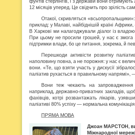
фунтів стерлінгів, і з держави вони отримуют
12 місяців уперед. Це свідчить про зрілість са
Отакої, скривляться «всьопропальщики»:
приклад: у Малаві, найбіднішій країні Африки,
В Харкові ми налагоджували діалог із владою
При цьому не просили грошей, у нас є змога
підтримки влади, бо це питання, зокрема, й 
Перешкоди активісти розвитку паліати
наполовину повна, а не порожня: у нас є вел
вони. «Те, що взяти участь у дискусії зібрало
паліатив рухається в правильному напрямі», 
Вони теж чекають на запровадження 
наприклад, державно-приватних закладів, що
фахівців, котрі розвантажать лікарів, узявш
паліативі 80% успіху — нормальна комунікація
ПРЯМА МОВА
Джоан МАРСТОН, в
Міжнародної мережі