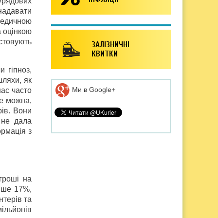
урядових
 надавати
медичною
а оцінкою
истовують
ЗАЛІЗНИЧНІ
КВИТКИ
 гіпноз,
шляхи, як
Ми в Google+
нас часто
не можна,
рів. Вони
 не дала
ормація з
 гроші на
ише 17%,
нтерів та
мільйонів