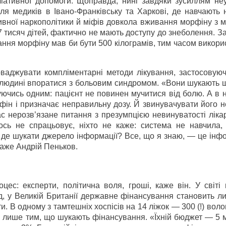
ліативної допомоги. Щоправда, нині завдяки зусиллям не
для медиків в Івано-Франківську та Харкові, де навчають
ивної наркополітики й міфів довкола вживання морфіну з 
7 тисяч дітей, фактично не мають доступу до знеболення. З
ння морфіну мав би бути 500 кілограмів, тим часом викор
ваджувати компліментарні методи лікування, застосовуючи
гу людині впоратися з больовим синдромом. «Вони шукають 
руючись одним: пацієнт не повинен мучитися від болю. А в 
рфін і призначає неправильну дозу. Й звинувачувати його 
ас нерозв’язане питання з презумпцією невинуватості ліка
щось не спрацьовує, ніхто не каже: система не навчила,
А де шукати джерело інформації? Все, що я знаю, — це інф
аже Андрій Пеньков.
цес: експерти, політична воля, гроші, каже він. У світі
д, у Великій Британії державне фінансування становить л
и. В одному з тамтешніх хоспісів на 14 ліжок — 300 (!) воло
я лише тим, що шукають фінансування. «Їхній бюджет — 5 