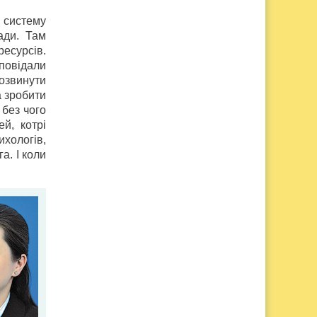
 систему
ади. Там
есурсів.
зповідали
озвинути
а зробити
 без чого
й, котрі
хологів,
а. І коли