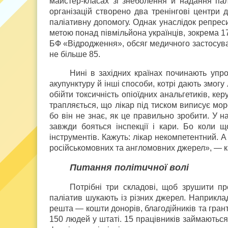
майстер-класах зі знеболення й надання па
організацій створено два тренінгові центри 
паліативну допомогу. Однак унаслідок репрес
метою понад півмільйона українців, зокрема 1
БФ «Відродження», обсяг медичного застосува
не більше 85.
Нині в західних країнах починають упро
акупунктуру й інші способи, котрі дають змо
обійти токсичність опіоїдних анальгетиків, ке
трапляється, що лікар під тиском виписує мо
бо він не знає, як це правильно зробити. У н
завжди бояться інспекції і кари. Бо коли 
інструментів. Кажуть: лікар некомпетентний. 
російськомовних та англомовних джерел», — к
Питання політичної волі
Потрібні три складові, щоб зрушити про
паліатив шукають із різних джерел. Наприкла
решта — кошти донорів, благодійників та грант
150 людей у штаті. 15 працівників займаютьс