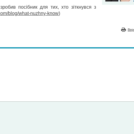
зробив посібник для тих, хто зіткнувся з
com/blog/what-nuzhny-know
)
Вер