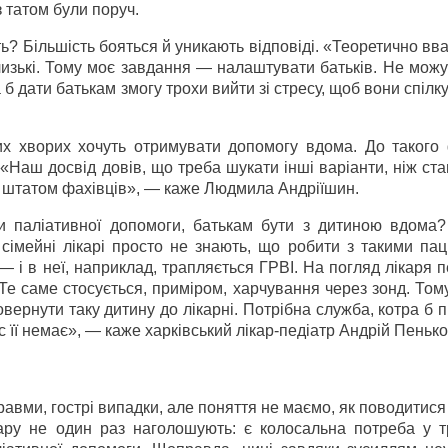
 татом були поруч.
ь? Більшість бояться й уникають відповіді. «Теоретично вв
изькі. Тому моє завдання — налаштувати батьків. Не можу
б дати батькам змогу трохи вийти зі стресу, щоб вони спілк
них хворих хочуть отримувати допомогу вдома. До такого
. «Наш досвід довів, що треба шукати інші варіанти, ніж ста
е штатом фахівців», — каже Людмила Андріїшин.
ми паліативної допомоги, батькам бути з дитиною вдома
сімейні лікарі просто не знають, що робити з такими пац
— і в неї, наприклад, трапляється ГРВІ. На погляд лікаря 
Те саме стосується, приміром, харчування через зонд. Том
ернути таку дитину до лікарні. Потрібна служба, котра б 
с її немає», — каже харківський лікар-педіатр Андрій Пенько
вми, гострі випадки, але поняття не маємо, як поводитися 
ару не один раз наголошують: є колосальна потреба у тр