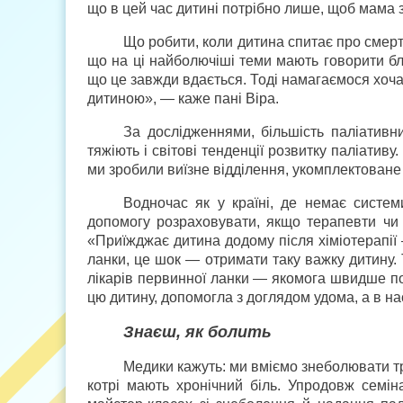
що в цей час дитині потрібно лише, щоб мама з
Що робити, коли дитина спитає про смерт
що на ці найболючіші теми мають говорити бл
що це завжди вдається. Тоді намагаємося хоча 
дитиною», — каже пані Віра.
За дослідженнями, більшість паліатив
тяжіють і світові тенденції розвитку паліативу
ми зробили виїзне відділення, укомплектован
Водночас як у країні, де немає систе
допомогу розраховувати, якщо терапевти чи 
«Приїжджає дитина додому після хіміотерапії 
ланки, це шок — отримати таку важку дитину. 
лікарів первинної ланки — якомога швидше пов
цю дитину, допомогла з доглядом удома, а в на
Знаєш, як болить
Медики кажуть: ми вміємо знеболювати тра
котрі мають хронічний біль. Упродовж семін