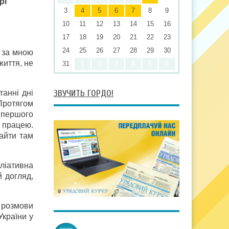
рі
3
4
5
6
7
8
9
10
11
12
13
14
15
16
17
18
19
20
21
22
23
24
25
26
27
28
29
30
 за мною
життя, не
31
1
2
3
4
5
6
ЗВУЧИТЬ ГОРДО!
анні дні
 Протягом
 першого
ю працею.
найти там
ліативна
й догляд,
 розмови
України у