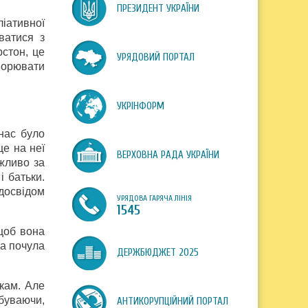
ПРЕЗИДЕНТ УКРАЇНИ
іативної
ватися з
стон, це
УРЯДОВИЙ ПОРТАЛ
оворювати
УКРІНФОРМ
нас було
це на неї
ВЕРХОВНА РАДА УКРАЇНИ
ожливо за
і батьки.
 досвідом
УРЯДОВА ГАРЯЧА ЛІНІЯ
1545
щоб вона
ма почула
ДЕРЖБЮДЖЕТ 2025
кам. Але
абуваючи,
АНТИКОРУПЦІЙНИЙ ПОРТАЛ