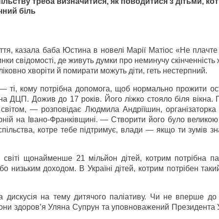
льству треба визначитися, як поводитися з дітьми, кот
чний біль
я, казала баба Юстина в новелі Марії Матіос «Не плачте
тинки свідомості, де живуть думки про неминучу скінченність 
ліковно хворіти й помирати можуть діти, геть нестерпний.
 ті, кому потрібна допомога, щоб нормально прожити ост
на ДЦП. Дожив до 17 років. Його ліжко стояло біля вікна.
і світом, — розповідає Людмила Андріїшин, організаторка
вірній на Івано-Франківщині. — Створити його було велико
пільства, котре тебе підтримує, влади — якщо ти зумів з
віті щонайменше 21 мільйон дітей, котрим потрібна па
бо низьким доходом. В Україні дітей, котрим потрібен таки
а дискусія на тему дитячого паліативу. Чи не вперше до
рони здоров’я Уляна Супрун та уповноважений Президента 