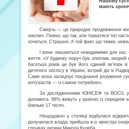
Нашому суспі
мають хроні
Смерть — це природне продовження житт
ніколи». Певно, що так, але торкатися тієї час
хочеться. Страшно. А той факт, що тяжко, неви
І вони лишаються невидимими для нас —
життя. «У будинку поруч був хлопчик, хворий 
багатьох років це був його єдиний зв’язок з
дитячого хоспісу в Україні, котрий діє в Над
Саме вона засвідчує поєднання розуміння сус
ентузіастів — із самою потребою».
За дослідженнями ЮНІСЕФ та ВООЗ, у с
допомога. 98% живуть у країнах із середнім а
близько 17 тисяч.
Нещодавно у столиці відбулася відкрит
долучилася влада: прийшла в.о. міністра охо
справах дитини Микола Кулеба.