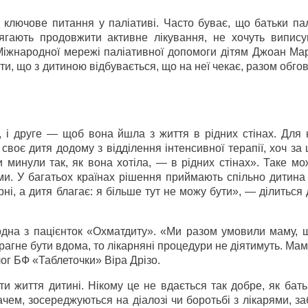
ключове питання у паліативі. Часто буває, що батьки пал
ягають продовжити активне лікування, не хочуть випису
Міжнародної мережі паліативної допомоги дітям Джоан Мар
ти, що з дитиною відбувається, що на неї чекає, разом обг
 і друге — щоб вона йшла з життя в рідних стінах. Для 
оє дитя додому з відділення інтенсивної терапії, хоч за 
и минули так, як вона хотіла, — в рідних стінах». Таке м
ми. У багатьох країнах рішення приймають спільно дитина 
ні, а дитя благає: я більше тут не можу бути», — ділиться
дна з пацієнток «Охматдиту». «Ми разом умовили маму, 
прагне бути вдома, то лікарняні процедури не діятимуть. Ма
ог БФ «Таблеточки» Віра Дрізо.
 життя дитині. Нікому це не вдається так добре, як бать
чем, зосереджуються на діалозі чи боротьбі з лікарями, з