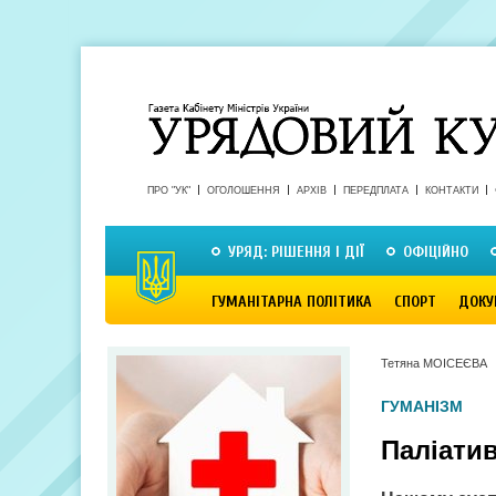
ПРО "УК"
ОГОЛОШЕННЯ
АРХІВ
ПЕРЕДПЛАТА
КОНТАКТИ
УРЯД: РІШЕННЯ І ДІЇ
ОФІЦІЙНО
ГУМАНІТАРНА ПОЛІТИКА
СПОРТ
ДОКУ
Тетяна МОІСЕЄВА
ГУМАНІЗМ
Паліатив