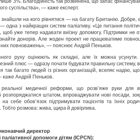
ь лише 3%. Благодійність так розвинена, що запас фінансув
мого суспільства», — каже експерт.
 знайшли на кого рівнятися — на багату Британію. Добре, 
 — одна з найкращих систем паліативу. «Це питання політич
, щоб уже тепер надавати виїзну допомогу. Підтримки не 
 знайти донорів. Але жоден проект не працюватиме повноц
певних повноважень», — пояснює Андрій Пеньков.
вного руху оцінюють як складні, але їх можна усунути.
ичезний плюс — одразу почати будувати правильну систему,
ся так багато людей із різних організацій, вселяє надію, щ
— каже Андрій Пеньков.
реальної медичної реформи, що розв’яже руки для ві
б розпоряджатися штатом, впроваджувати нові посади, зок
и на себе обов’язок підтримувати пацієнтів та їхніх роди
. Тобто розмова: жива, щира й довірлива.
иконавчий директор
 паліативної допомоги дітям (ICPCN):