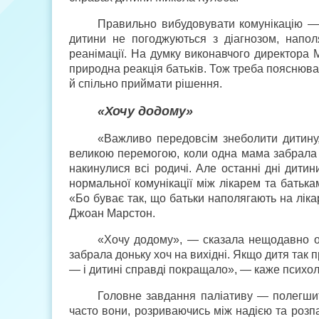
Правильно вибудовувати комунікацію — 
дитини не погоджуються з діагнозом, напол
реанімації. На думку виконавчого директора 
природна реакція батьків. Тож треба пояснюва
й спільно приймати рішення.
«Хочу додому»
«Важливо передовсім знеболити дитину,
великою перемогою, коли одна мама забрала св
накинулися всі родичі. Але останні дні дитин
нормальної комунікації між лікарем та батька
«Бо буває так, що батьки наполягають на лікар
Джоан Марстон.
«Хочу додому», — сказала нещодавно о
забрала доньку хоч на вихідні. Якщо дитя так 
— і дитині справді покращало», — каже психол
Головне завдання паліативу — полегшити
часто вони, розриваючись між надією та розпа