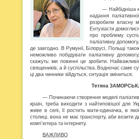
— Найбідніша к
надання паліативно
розробили власну м
Ентузіасти домоглися
про проблему суспі
паліативну допомогу
де завгодно. В Румунії, Білорусі, Польщі так
неможливо побудувати паліативну допомогу,
скажуть: ми повинні це зробити. Найважливі
священиків, а й суспільства. Водночас саме су
ці два чинники зійдуться, ситуація зміниться.
Тетяна ЗАМОРСЬКА
— Починаючи створення моделі паліатив
країн, треба виходити з найтиповішої для Ук
живе в селі, її ростить мати-одиначка, в як
столиці, вона не має транспорту, аби возити 
комп’ютера та інтернету.
ВАЖЛИВО