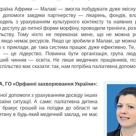
раїна Африки — Малаві — змогла побудувати дуже якісну
ї допомоги завдяки партнерству — лікарень, фондів, вл
одель з урахуванням культурного контексту та наявних р
 доступу до питної форми морфіну, проводили тренінги, ро
льству. Тому ніхто не переконає мене, що не можна р
, якщо немає ресурсів. Якщо це зробили в Малаві, це можн
ож є приклади, де така система працює дуже ефективно. Те,
 — це лідерство. Повинна бути організація, група люде
ший чинник — освіта. Не лише медичних працівників, пси
спільство має сказати: так, нам потрібна паліативна допомог
, ГО «Орфанні захворювання України»:
ної допомоги з урахуванням досвіду інших
раїни ситуації. А саме: паліативна дитина
ої бракує грошей на поїздки до області чи
дитину в будь-який медичний заклад, не має