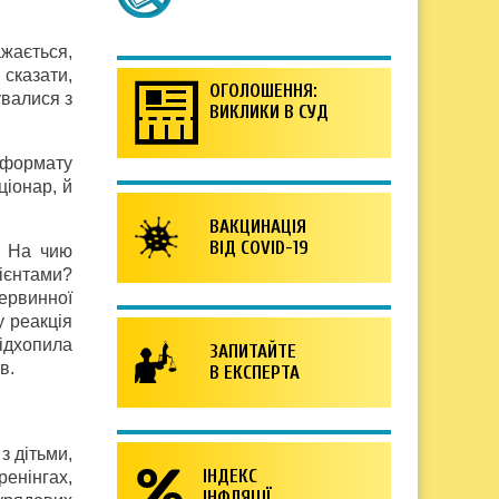
ажається,
 сказати,
ОГОЛОШЕННЯ:
увалися з
ВИКЛИКИ В СУД
 формату
ціонар, й
ВАКЦИНАЦІЯ
ВІД COVID-19
? На чию
ієнтами?
первинної
у реакція
підхопила
ЗАПИТАЙТЕ
в.
В ЕКСПЕРТА
з дітьми,
ІНДЕКС
енінгах,
ІНФЛЯЦІЇ