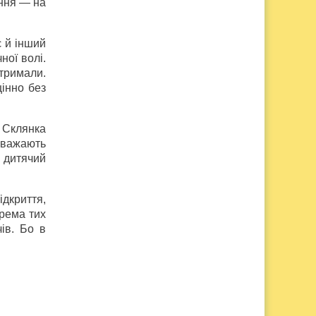
ання — на
є й інший
ної волі.
отримали.
інно без
 Склянка
 вважають
о дитячий
дкриття,
рема тих
чів. Бо в