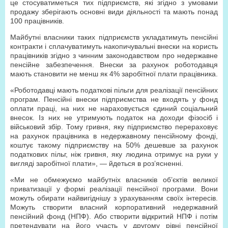
це стосуватиметься тих підприємств, які згідно з умовами
продажу зберігають основні види діяльності та мають понад
100 працівників.
Майбутні власники таких підприємств укладатимуть пенсійні
контракти і сплачуватимуть накопичувальні внески на користь
працівників згідно з чинним законодавством про недержавне
пенсійне забезпечення. Внески за рахунок роботодавця
мають становити не менш як 4% заробітної плати працівника.
«Роботодавці мають податкові пільги для реалізації пенсійних
програм. Пенсійні внески підприємства не входять у фонд
оплати праці, на них не нараховується єдиний соціальний
внесок. Із них не утримують податок на доходи фізосіб і
військовий збір. Тому гривня, яку підприємство перераховує
на рахунок працівника в недержавному пенсійному фонді,
коштує такому підприємству на 50% дешевше за рахунок
податкових пільг, ніж гривня, яку людина отримує на руки у
вигляді заробітної плати», — йдеться в роз’ясненні.
«Ми не обмежуємо майбутніх власників об’єктів великої
приватизації у формі реалізації пенсійної програми. Вони
можуть обирати найвигіднішу з урахуванням своїх інтересів.
Можуть створити власний корпоративний недержавний
пенсійний фонд (НПФ). Або створити відкритий НПФ і потім
претендувати на його участь у другому рівні пенсійної