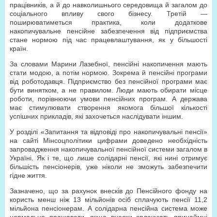
працівників, а й до навколишнього середовища й загалом до
соціального впливу свого бізнесу. Третій —
поширюватиметься практика, коли додаткове
накопичувальне пенсійне забезпечення від підприємства
стане нормою під час працевлаштування, як у більшості
країн.
За словами Марини Лазебної, пенсійні накопичення мають
стати модою, а потім нормою. Зокрема й пенсійні програми
від роботодавця. Підприємство без пенсійної програми має
бути винятком, а не правилом. Люди мають обирати місце
роботи, порівнюючи умови пенсійних програм. А держава
має стимулювати створення якомога більшої кількості
успішних прикладів, які захочеться наслідувати іншим.
У розділі «Запитання та відповіді про накопичувальні пенсії»
на сайті Мінсоцполітики цифрами доведено необхідність
запровадження накопичувальної пенсійної системи загалом в
Україні. Як і те, що лише солідарні пенсії, які нині отримує
більшість пенсіонерів, уже ніколи не зможуть забезпечити
гідне життя.
Зазначено, що за рахунок внесків до Пенсійного фонду на
користь менш ніж 13 мільйонів осіб сплачують пенсії 11,2
мільйона пенсіонерам. А солідарна пенсійна система може