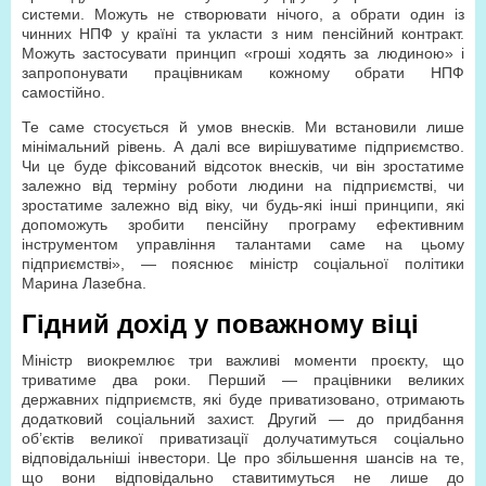
системи. Можуть не створювати нічого, а обрати один із
чинних НПФ у країні та укласти з ним пенсійний контракт.
Можуть застосувати принцип «гроші ходять за людиною» і
запропонувати працівникам кожному обрати НПФ
самостійно.
Те саме стосується й умов внесків. Ми встановили лише
мінімальний рівень. А далі все вирішуватиме підприємство.
Чи це буде фіксований відсоток внесків, чи він зростатиме
залежно від терміну роботи людини на підприємстві, чи
зростатиме залежно від віку, чи будь-які інші принципи, які
допоможуть зробити пенсійну програму ефективним
інструментом управління талантами саме на цьому
підприємстві», — пояснює міністр соціальної політики
Марина Лазебна.
Гідний дохід у поважному віці
Міністр виокремлює три важливі моменти проєкту, що
триватиме два роки. Перший — працівники великих
державних підприємств, які буде приватизовано, отримають
додатковий соціальний захист. Другий — до придбання
об’єктів великої приватизації долучатимуться соціально
відповідальніші інвестори. Це про збільшення шансів на те,
що вони відповідально ставитимуться не лише до