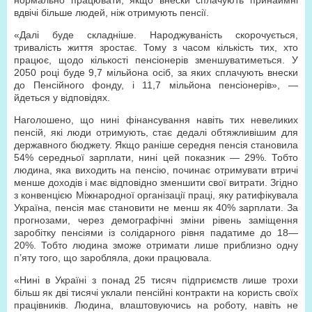
нормально працювати, якщо внески сплачують принаймні
вдвічі більше людей, ніж отримують пенсії.
«Далі буде складніше. Народжуваність скорочується,
тривалість життя зростає. Тому з часом кількість тих, хто
працює, щодо кількості пенсіонерів зменшуватиметься. У
2050 році буде 9,7 мільйона осіб, за яких сплачують внески
до Пенсійного фонду, і 11,7 мільйона пенсіонерів», —
йдеться у відповідях.
Наголошено, що нині фінансування навіть тих невеликих
пенсій, які люди отримують, стає дедалі обтяжливішим для
державного бюджету. Якщо раніше середня пенсія становила
54% середньої зарплати, нині цей показник — 29%. Тобто
людина, яка виходить на пенсію, починає отримувати втричі
менше доходів і має відповідно зменшити свої витрати. Згідно
з конвенцією Міжнародної організації праці, яку ратифікувала
Україна, пенсія має становити не менш як 40% зарплати. За
прогнозами, через демографічні зміни рівень заміщення
заробітку пенсіями із солідарного рівня падатиме до 18—
20%. Тобто людина зможе отримати лише приблизно одну
п’яту того, що заробляла, доки працювала.
«Нині в Україні з понад 25 тисяч підприємств лише трохи
більш як дві тисячі уклали пенсійні контракти на користь своїх
працівників. Людина, влаштовуючись на роботу, навіть не