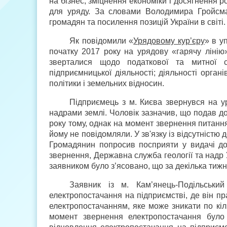
на бізнес, зміцнення економіки і досягнення
для уряду. За словами Володимира Гройсма
громадян та посилення позицій України в світі.
Як повідомили «
Урядовому кур’єру
» в у
початку 2017 року на урядову «гарячу лінію
зверталися щодо податкової та митної с
підприємницької діяльності; діяльності орган
політики і земельних відносин.
Підприємець з м. Києва звернувся на 
надрами землі. Чоловік зазначив, що подав до
року тому, однак на момент звернення питанн
йому не повідомляли. У зв'язку із відсутністю
Громадянин попросив посприяти у видачі д
звернення, Державна служба геології та надр У
заявником було з’ясовано, що за декілька тиж
Заявник із м. Кам’янець-Подільський
електропостачання на підприємстві, де він п
електропостачанням, яке може зникати по кіль
момент звернення електропостачання було 