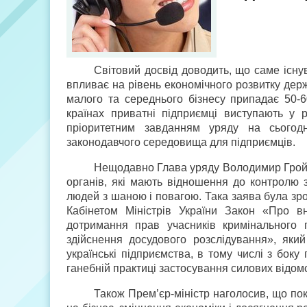
Світовий досвід доводить, що саме існ
впливає на рівень економічного розвитку держ
малого та середнього бізнесу припадає 50-
країнах приватні підприємці виступають у 
пріоритетним завданням уряду на сьогодн
законодавчого середовища для підприємців.
Нещодавно Глава уряду Володимир Грой
органів, які мають відношення до контролю 
людей з шаною і повагою. Така заява була зр
Кабінетом Міністрів України Закон «Про в
дотримання прав учасників кримінального
здійснення досудового розслідування», який
українські підприємства, в тому числі з бок
ганебній практиці застосування силових відомс
Також Прем’єр-міністр наголосив, що по