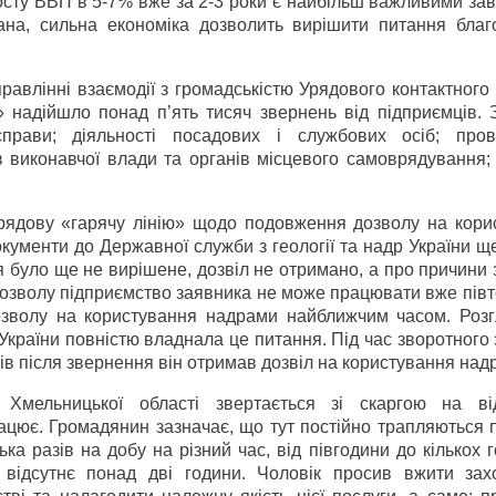
 росту ВВП в 5-7% вже за 2-3 роки є найбільш важливими з
на, сильна економіка дозволить вирішити питання благ
правлінні взаємодії з громадськістю Урядового контактного 
» надійшло понад п’ять тисяч звернень від підприємців. 
прави; діяльності посадових і службових осіб; про
ів виконавчої влади та органів місцевого самоврядування;
урядову «гарячу лінію» щодо подовження дозволу на кори
кументи до Державної служби з геології та надр України щ
я було ще не вирішене, дозвіл не отримано, а про причини
 дозволу підприємство заявника не може працювати вже півт
озволу на користування надрами найближчим часом. Роз
країни повністю владнала це питання. Під час зворотного з
нів після звернення він отримав дозвіл на користування над
 Хмельницької області звертається зі скаргою на від
рацює. Громадянин зазначає, що тут постійно трапляються 
ка разів на добу на різний час, від півгодини до кількох 
відсутнє понад дві години. Чоловік просив вжити зах