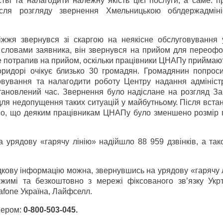
ві та налагодити належну якість цієї послуги, а саме: п
Після розгляду звернення Хмельницькою облдержадміні
ріжжя звернувся зі скаргою на неякісне обслуговування 
а словами заявника, він звернувся на прийом для переоф
 не потрапив на прийом, оскільки працівники ЦНАПу прийма
коридорі очікує близько 30 громадян. Громадянин попрос
говування та налагодити роботу Центру надання адмініст
тановлений час. Звернення було надіслане на розгляд Зап
 для недопущення таких ситуацій у майбутньому. Після вст
ано, що деяким працівникам ЦНАПу було зменшено розмір п
а урядову «гарячу лінію» надійшло 88 959 дзвінків, а та
ідкову інформацію можна, звернувшись на урядову «гарячу 
жимі та безкоштовно з мережі фіксованого зв’язку Укрт
afone Україна, Лайфселл.
омером:
0-800-503-045.