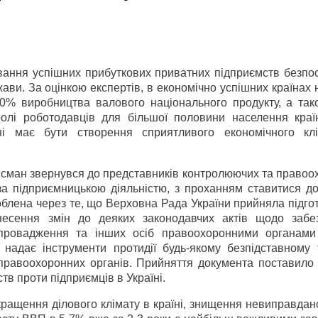
ування успішних прибуткових приватних підприємств безпо
ави. За оцінкою експертів, в економічно успішних країнах 
60% виробництва валового національного продукту, а так
ролі роботодавців для більшої половини населення краї
і має бути створення сприятливого економічного кл
сман звернувся до представників контролюючих та правоо
за підприємницькою діяльністю, з проханням ставитися до
облена через те, що Верховна Рада України прийняла підг
несення змін до деяких законодавчих актів щодо забе
 провадження та інших осіб правоохоронними органами
 надає інструменти протидії будь-якому безпідставному 
у правоохоронних органів. Прийняття документа поставило
тв проти підприємців в Україні.
кращення ділового клімату в країні, знищення невиправдан