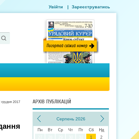
Увійти
|
Зареєструватись
АРХІВ ПУБЛІКАЦІЙ
 грудня 2017
Серпень 2026
дання
Пн
Вт
Ср
Чт
Пт
Сб
Нд
27
28
29
30
31
1
2