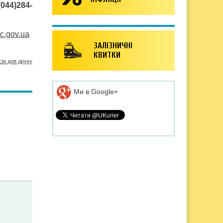
(044)284-
c.gov.ua
ЗАЛІЗНИЧНІ
КВИТКИ
сія для друку
Ми в Google+