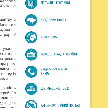
авданнями
ПРЕЗИДЕНТ УКРАЇНИ
ополуччя
центру, з
УРЯДОВИЙ ПОРТАЛ
Заявники
вадження
 аграрної
УКРІНФОРМ
стування
е півтора
ВЕРХОВНА РАДА УКРАЇНИ
 затримки
ора року.
глянувши
УРЯДОВА ГАРЯЧА ЛІНІЯ
1545
в’язку із
рами.
сутність
ДЕРЖБЮДЖЕТ 2025
перебої з
годин. На
одів для
АНТИКОРУПЦІЙНИЙ ПОРТАЛ