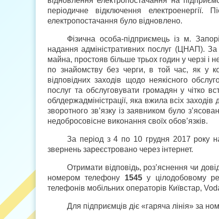
відновлення електропостачання на підприємст
періодичне відключення електроенергії. 
електропостачання було відновлено.
Фізична особа-підприємець із м. Запо
надання адміністративних послуг (ЦНАП). З
майна, простояв більше трьох годин у черзі і
по знайомству без черги, в той час, як у 
відповідних заходів щодо неякісного обслу
послуг та обслуговувати громадян у чітко вс
облдержадміністрації, яка вжила всіх заходів
зворотного зв’язку із заявником було з’ясов
недобросовісне виконання своїх обов’язків.
За період з 4 по 10 грудня 2017 року н
звернень зареєстровано через інтернет.
Отримати відповідь, роз’яснення чи дов
номером телефону
1545
у цілодобовому ре
телефонів мобільних операторів Київстар, Vod
Для підприємців діє «гаряча лінія» за н