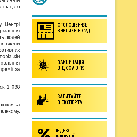
рипинити
страцією
у Центрі
ОГОЛОШЕННЯ:
ВИКЛИКИ В СУД
ормлення
ють людей
ив вжити
ративних
орізькій
ВАКЦИНАЦІЯ
ановлення
ВІД COVID-19
ремії за
кож 1 038
ЗАПИТАЙТЕ
В ЕКСПЕРТА
лінію» за
елекому,
ІНДЕКС
ІНФЛЯЦІЇ