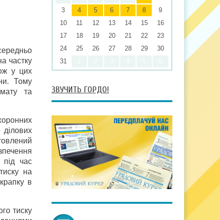
3
4
5
6
7
8
9
10
11
12
13
14
15
16
17
18
19
20
21
22
23
24
25
26
27
28
29
30
середньо
на частку
31
1
2
3
4
5
6
ож у цих
ни. Тому
ЗВУЧИТЬ ГОРДО!
імату та
хоронних
 ділових
отовлений
зпечення
 під час
тиску на
 крапку в
ого тиску