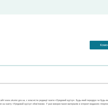
айті www.ukurier.gov.ua, є власністю редакції газети «Урядовий кур'єр». Будь-який передрук чи будь-я
ння на газету «Урядовий кур’єр» обов'язкове. У разі використання матеріалів в інтернет-виданнях гіперп