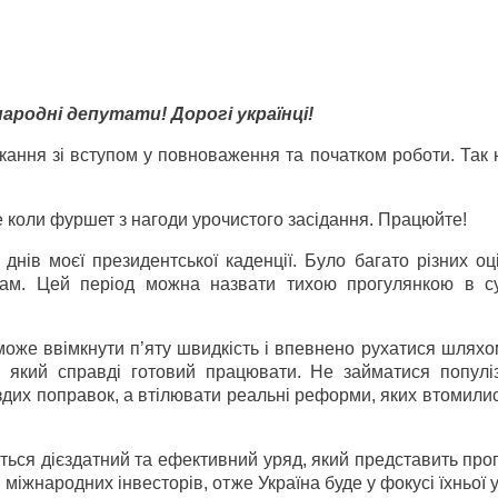
ародні депутати! Дорогі українці!
икання зі вступом у повноваження та початком роботи. Так
е коли фуршет з нагоди урочистого засідання. Працюйте!
днів моєї президентської каденції. Було багато різних оц
сам. Цей період можна назвати тихою прогулянкою в су
може ввімкнути п’яту швидкість і впевнено рухатися шляхо
 який справді готовий працювати. Не займатися популі
дих поправок, а втілювати реальні реформи, яких втомили
ься дієздатний та ефективний уряд, який представить про
міжнародних інвесторів, отже Україна буде у фокусі їхньої у