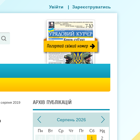
Увійти
|
Зареєструватись
АРХІВ ПУБЛІКАЦІЙ
 серпня 2019
о
Серпень 2026
Пн
Вт
Ср
Чт
Пт
Сб
Нд
27
28
29
30
31
1
2