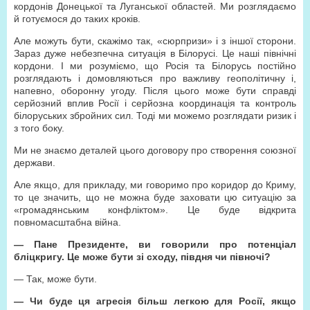
кордонів Донецької та Луганської областей. Ми розглядаємо
й готуємося до таких кроків.
Але можуть бути, скажімо так, «сюрпризи» і з іншої сторони.
Зараз дуже небезпечна ситуація в Білорусі. Це наші північні
кордони. І ми розуміємо, що Росія та Білорусь постійно
розглядають і домовляються про важливу геополітичну і,
напевно, оборонну угоду. Після цього може бути справді
серйозний вплив Росії і серйозна координація та контроль
білоруських збройних сил. Тоді ми можемо розглядати ризик і
з того боку.
Ми не знаємо деталей цього договору про створення союзної
держави.
Але якщо, для прикладу, ми говоримо про коридор до Криму,
то це значить, що не можна буде заховати цю ситуацію за
«громадянським конфліктом». Це буде відкрита
повномасштабна війна.
— Пане Президенте, ви говорили про потенціал
бліцкригу. Це може бути зі сходу, півдня чи півночі?
— Так, може бути.
— Чи буде ця агресія більш легкою для Росії, якщо