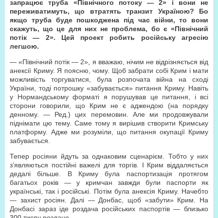
запрацює труба «Північного потоку — 2» і вони не
переживатимуть, що втратять транзит Україною? Бо
якщо труба буде пошкоджена під час війни, то вони
скажуть, що це для них не проблема, бо є «Північний
потік — 2». Цей проект робить російську агресію
легшою.
— «Північний потік — 2», я вважаю, нічим не відрізняється від
анексії Криму. Я поясню, чому. Щоб забрати собі Крим і мати
можливість торгуватися, була розпочата війна на сході
України, тоді потрошку «забувається» питання Криму. Навіть
у Нормандському форматі я порушував це питання, і всі
сторони говорили, що Крим не є аджендою (на порядку
денному. — Ред.) цих перемовин. Але ми продовжували
піднімати цю тему. Саме тому я вирішив створити Кримську
платформу. Адже ми розуміли, що питання окупації Криму
забувається.
Тепер росіяни йдуть за однаковим сценарієм. Тобто у них
з’являються постійні важелі для торгів. І Крим віддаляється
дедалі більше. В Криму була паспортизація протягом
багатьох років — у кримчан завжди були паспорти як
українські, так і російські. Потім була анексія Криму. Начебто
— захист росіян. Далі — Донбас, щоб «забути» Крим. На
Донбасі зараз іде роздача російських паспортів — близько
300 тисяч роздано.