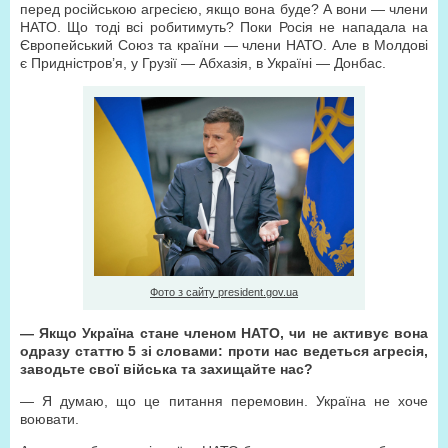
перед російською агресією, якщо вона буде? А вони — члени
НАТО. Що тоді всі робитимуть? Поки Росія не нападала на
Європейський Союз та країни — члени НАТО. Але в Молдові
є Придністров’я, у Грузії — Абхазія, в Україні — Донбас.
Фото з сайту president.gov.ua
— Якщо Україна стане членом НАТО, чи не активує вона
одразу статтю 5 зі словами: проти нас ведеться агресія,
заводьте свої війська та захищайте нас?
— Я думаю, що це питання перемовин. Україна не хоче
воювати.