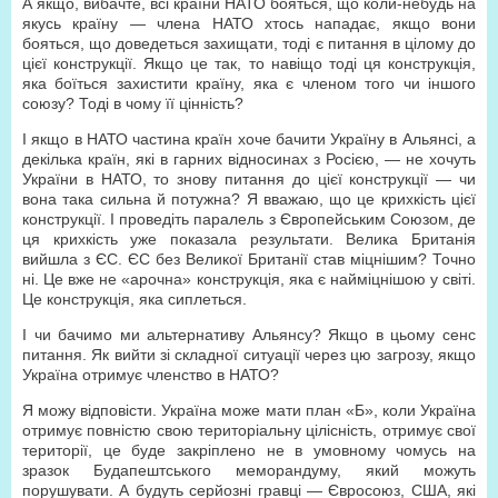
А якщо, вибачте, всі країни НАТО бояться, що коли-небудь на
якусь країну — члена НАТО хтось нападає, якщо вони
бояться, що доведеться захищати, тоді є питання в цілому до
цієї конструкції. Якщо це так, то навіщо тоді ця конструкція,
яка боїться захистити країну, яка є членом того чи іншого
союзу? Тоді в чому її цінність?
І якщо в НАТО частина країн хоче бачити Україну в Альянсі, а
декілька країн, які в гарних відносинах з Росією, — не хочуть
України в НАТО, то знову питання до цієї конструкції — чи
вона така сильна й потужна? Я вважаю, що це крихкість цієї
конструкції. І проведіть паралель з Європейським Союзом, де
ця крихкість уже показала результати. Велика Британія
вийшла з ЄС. ЄС без Великої Британії став міцнішим? Точно
ні. Це вже не «арочна» конструкція, яка є найміцнішою у світі.
Це конструкція, яка сиплеться.
І чи бачимо ми альтернативу Альянсу? Якщо в цьому сенс
питання. Як вийти зі складної ситуації через цю загрозу, якщо
Україна отримує членство в НАТО?
Я можу відповісти. Україна може мати план «Б», коли Україна
отримує повністю свою територіальну цілісність, отримує свої
території, це буде закріплено не в умовному чомусь на
зразок Будапештського меморандуму, який можуть
порушувати. А будуть серйозні гравці — Євросоюз, США, які