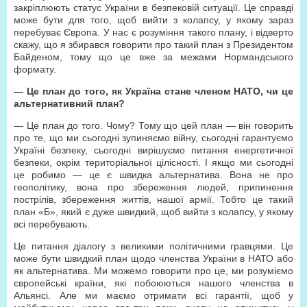
закріплюють статус України в безпековій ситуації. Це справді
може бути для того, щоб вийти з колапсу, у якому зараз
перебуває Європа. У нас є розуміння такого плану, і відверто
скажу, що я збирався говорити про такий план з Президентом
Байденом, тому що це вже за межами Нормандського
формату.
— Це план до того, як Україна стане членом НАТО, чи це
альтернативний план?
— Це план до того. Чому? Тому що цей план — він говорить
про те, що ми сьогодні зупиняємо війну, сьогодні гарантуємо
Україні безпеку, сьогодні вирішуємо питання енергетичної
безпеки, окрім територіальної цілісності. І якщо ми сьогодні
це робимо — це є швидка альтернатива. Вона не про
геополітику, вона про збереження людей, припинення
пострілів, збереження життів, нашої армії. Тобто це такий
план «Б», який є дуже швидкий, щоб вийти з колапсу, у якому
всі перебувають.
Це питання діалогу з великими політичними гравцями. Це
може бути швидкий план щодо членства України в НАТО або
як альтернатива. Ми можемо говорити про це, ми розуміємо
європейські країни, які побоюються нашого членства в
Альянсі. Але ми маємо отримати всі гарантії, щоб у