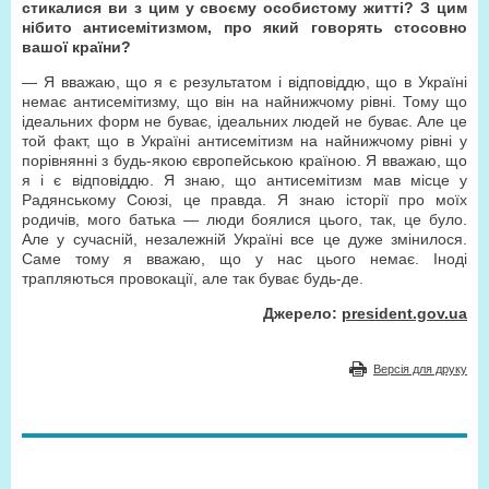
стикалися ви з цим у своєму особистому житті? З цим
нібито антисемітизмом, про який говорять стосовно
вашої країни?
— Я вважаю, що я є результатом і відповіддю, що в Україні
немає антисемітизму, що він на найнижчому рівні. Тому що
ідеальних форм не буває, ідеальних людей не буває. Але це
той факт, що в Україні антисемітизм на найнижчому рівні у
порівнянні з будь-якою європейською країною. Я вважаю, що
я і є відповіддю. Я знаю, що антисемітизм мав місце у
Радянському Союзі, це правда. Я знаю історії про моїх
родичів, мого батька — люди боялися цього, так, це було.
Але у сучасній, незалежній Україні все це дуже змінилося.
Саме тому я вважаю, що у нас цього немає. Іноді
трапляються провокації, але так буває будь-де.
Джерело:
president.gov.ua
Версія для друку