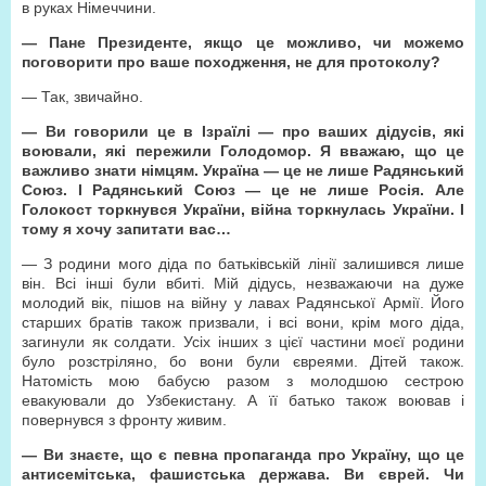
в руках Німеччини.
— Пане Президенте, якщо це можливо, чи можемо
поговорити про ваше походження, не для протоколу?
— Так, звичайно.
— Ви говорили це в Ізраїлі — про ваших дідусів, які
воювали, які пережили Голодомор. Я вважаю, що це
важливо знати німцям. Україна — це не лише Радянський
Союз. І Радянський Союз — це не лише Росія. Але
Голокост торкнувся України, війна торкнулась України. І
тому я хочу запитати вас…
— З родини мого діда по батьківській лінії залишився лише
він. Всі інші були вбиті. Мій дідусь, незважаючи на дуже
молодий вік, пішов на війну у лавах Радянської Армії. Його
старших братів також призвали, і всі вони, крім мого діда,
загинули як солдати. Усіх інших з цієї частини моєї родини
було розстріляно, бо вони були євреями. Дітей також.
Натомість мою бабусю разом з молодшою сестрою
евакуювали до Узбекистану. А її батько також воював і
повернувся з фронту живим.
— Ви знаєте, що є певна пропаганда про Україну, що це
антисемітська, фашистська держава. Ви єврей. Чи