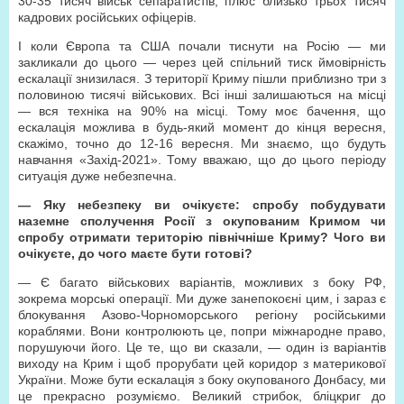
30-35 тисяч військ сепаратистів, плюс близько трьох тисяч
кадрових російських офіцерів.
І коли Європа та США почали тиснути на Росію — ми
закликали до цього — через цей спільний тиск ймовірність
ескалації знизилася. З території Криму пішли приблизно три з
половиною тисячі військових. Всі інші залишаються на місці
— вся техніка на 90% на місці. Тому моє бачення, що
ескалація можлива в будь-який момент до кінця вересня,
скажімо, точно до 12-16 вересня. Ми знаємо, що будуть
навчання «Захід-2021». Тому вважаю, що до цього періоду
ситуація дуже небезпечна.
— Яку небезпеку ви очікуєте: спробу побудувати
наземне сполучення Росії з окупованим Кримом чи
спробу отримати територію північніше Криму? Чого ви
очікуєте, до чого маєте бути готові?
— Є багато військових варіантів, можливих з боку РФ,
зокрема морські операції. Ми дуже занепокоєні цим, і зараз є
блокування Азово-Чорноморського регіону російськими
кораблями. Вони контролюють це, попри міжнародне право,
порушуючи його. Це те, що ви сказали, — один із варіантів
виходу на Крим і щоб прорубати цей коридор з материкової
України. Може бути ескалація з боку окупованого Донбасу, ми
це прекрасно розуміємо. Великий стрибок, бліцкриг до