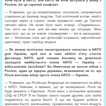
хоче бути в НАТО, але НАТО не хоче вступати у війну з
Росією, бо це гарячий конфлікт.
— Я вважаю, що це нецивілізоване, несучасне, неправильне
ставлення до безпеки людства. Той політичний егоїзм, який є
сьогодні через ці страхи, може призвести саме до Третьої
світової війни. Не може бути такої позиції: «Подивимось».
Так, ніхто не хоче, але ми вже маємо цю ситуацію. Мені
здається, що це не зовсім справедливо — ми ж захищаємо,
ми — безпекова стіна цієї філософії існування, європейської
цивілізації, прав і свобод людини.
— Як можна політично сконструювати членство в НАТО
для України, щоб все ж таки обійти п’яту статтю
Договору НАТО, щоб членам Альянсу не довелося
захищати майбутнього члена НАТО — Україну —
військовими засобами? Бо Німеччина не захоче війни з
Росією, адже це ядерна держава, незважаючи на те, що
Росія вестиме війну проти члена НАТО — України.
— Я вважаю, що Російська Федерація не наважиться на війну
з НАТО. Навпаки, я вважаю, що це залякування. Росія не
буде воювати з Європою. Росія воює з колишніми країнами
СНД чи СРСР. Я не бажаю такого нашим друзям, але треба
подивитися на країни Балтії. А що ми будемо робити з
країнами Балтії, маленькими, прекрасними, які точно впадуть