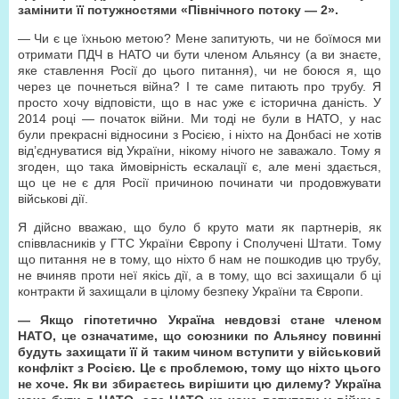
замінити її потужностями «Північного потоку — 2».
— Чи є це їхньою метою? Мене запитують, чи не боїмося ми
отримати ПДЧ в НАТО чи бути членом Альянсу (а ви знаєте,
яке ставлення Росії до цього питання), чи не боюся я, що
через це почнеться війна? І те саме питають про трубу. Я
просто хочу відповісти, що в нас уже є історична даність. У
2014 році — початок війни. Ми тоді не були в НАТО, у нас
були прекрасні відносини з Росією, і ніхто на Донбасі не хотів
від’єднуватися від України, нікому нічого не заважало. Тому я
згоден, що така ймовірність ескалації є, але мені здається,
що це не є для Росії причиною починати чи продовжувати
військові дії.
Я дійсно вважаю, що було б круто мати як партнерів, як
співвласників у ГТС України Європу і Сполучені Штати. Тому
що питання не в тому, що ніхто б нам не пошкодив цю трубу,
не вчиняв проти неї якісь дії, а в тому, що всі захищали б ці
контракти й захищали в цілому безпеку України та Європи.
— Якщо гіпотетично Україна невдовзі стане членом
НАТО, це означатиме, що союзники по Альянсу повинні
будуть захищати її й таким чином вступити у військовий
конфлікт з Росією. Це є проблемою, тому що ніхто цього
не хоче. Як ви збираєтесь вирішити цю дилему? Україна