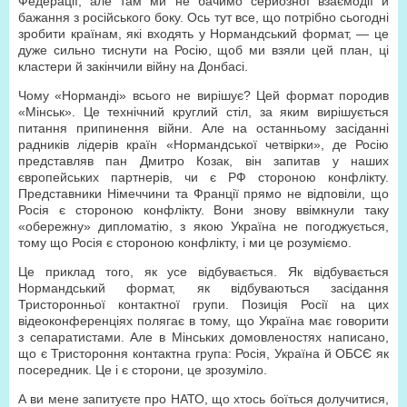
Федерації, але там ми не бачимо серйозної взаємодії й
бажання з російського боку. Ось тут все, що потрібно сьогодні
зробити країнам, які входять у Нормандський формат, — це
дуже сильно тиснути на Росію, щоб ми взяли цей план, ці
кластери й закінчили війну на Донбасі.
Чому «Норманді» всього не вирішує? Цей формат породив
«Мінськ». Це технічний круглий стіл, за яким вирішується
питання припинення війни. Але на останньому засіданні
радників лідерів країн «Нормандської четвірки», де Росію
представляв пан Дмитро Козак, він запитав у наших
європейських партнерів, чи є РФ стороною конфлікту.
Представники Німеччини та Франції прямо не відповіли, що
Росія є стороною конфлікту. Вони знову ввімкнули таку
«обережну» дипломатію, з якою Україна не погоджується,
тому що Росія є стороною конфлікту, і ми це розуміємо.
Це приклад того, як усе відбувається. Як відбувається
Нормандський формат, як відбуваються засідання
Тристоронньої контактної групи. Позиція Росії на цих
відеоконференціях полягає в тому, що Україна має говорити
з сепаратистами. Але в Мінських домовленостях написано,
що є Тристороння контактна група: Росія, Україна й ОБСЄ як
посередник. Це і є сторони, це зрозуміло.
А ви мене запитуєте про НАТО, що хтось боїться долучитися,