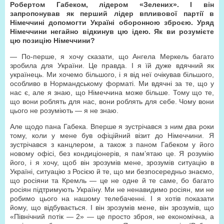
Робертом Габеком, лідером «Зелених». І він
запропонував як перший лідер впливової партії в
Німеччині допомогти Україні оборонною зброєю. Уряд
Німеччини негайно відкинув цю ідею. Як ви розумієте
цю позицію Німеччини?
— По-перше, я хочу сказати, що Ангела Меркель багато
зробила для України. Це правда. І я їй дуже вдячний як
українець. Ми хочемо більшого, і я від неї очікував більшого,
особливо в Нормандському форматі. Ми вдячні за те, що у
нас є, але я знаю, що Німеччина може більше. Тому що те,
що вони роблять для нас, вони роблять для себе. Чому вони
цього не розуміють — я не знаю.
Але щодо пана Габека. Вперше я зустрічався з ним два роки
тому, коли у мене був офіційний візит до Німеччини. Я
зустрічався з канцлером, а також з паном Габеком у його
новому офісі, без кондиціонерів, я пам’ятаю це. Я розумію
його, і я хочу, щоб він зрозумів мене, зрозумів ситуацію в
Україні, ситуацію з Росією й те, що ми безпосередньо знаємо,
що росіяни та Кремль — це не одне й те саме, бо багато
росіян підтримують Україну. Ми не ненавидимо росіян, ми не
робимо цього на нашому телебаченні. І я хотів показати
йому, що відбувається. І він зрозумів мене, він зрозумів, що
«Північний потік — 2» — це просто зброя, не економічна, а