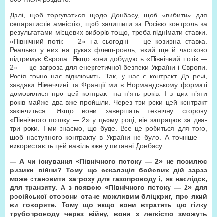
Далі, щоб торгуватися щодо Донбасу, щоб «вибити» для
сепаратистів амністію, щоб залишити за Росією контроль за
результатами місцевих виборів тощо, треба піднімати ставки.
«Північний потік — 2» на сьогодні — це козирна ставка.
Реально у них на руках флеш-рояль, який ще й частково
підтримує Європа. Якщо вони добудують «Північний потік —
2» — це загроза для енергетичної безпеки України і Європи.
Росія точно нас відключить. Так, у нас є контракт. До речі,
завдяки Німеччині та Франції ми в Нормандському форматі
домовилися про цей контракт на п'ять років. І з цих п’яти
років майже два вже пройшли. Через три роки цей контракт
закінчиться. Якщо вони завершать технічну сторону
«Північного потоку — 2» у цьому році, він запрацює за два-
три роки. І ми знаємо, що буде. Все це робиться для того,
щоб наступного контракту в України не було. А точніше —
використають цей важіль вже у питанні Донбасу.
— А чи існування «Північного потоку — 2» не посилює
ризики війни? Тому що ескалація бойових дій зараз
може становити загрозу для газопроводу і, як наслідок,
для транзиту. А з появою «Північного потоку — 2» для
російської сторони стане можливим бліцкриг, про який
ви говорите. Тому що якщо вони втратять цю гілку
трубопроводу через війну, вони з легкістю зможуть