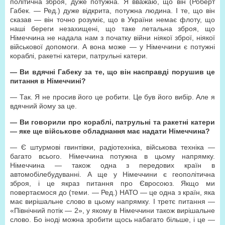
політична зброя, дуже потужна. Я вважаю, що він (Роберт
Габек. — Ред.) дуже відкрита, потужна людина. І те, що він
сказав — він точно розуміє, що в України немає флоту, що
наші береги незахищені, що таке летальна зброя, що
Німеччина не надала нам з початку війни ніякої зброї, ніякої
військової допомоги. А вона може — у Німеччини є потужні
кораблі, ракетні катери, патрульні катери.
— Ви вдячні Габеку за те, що він насправді порушив це
питання в Німеччині?
— Так. Я не просив його це робити. Це був його вибір. Але я
вдячний йому за це.
— Ви говорили про кораблі, патрульні та ракетні катери
— яке ще військове обладнання має надати Німеччина?
— Є штурмові гвинтівки, радіотехніка, військова техніка —
багато всього. Німеччина потужна в цьому напрямку.
Німеччина — також одна з передових країн в
автомобілебудуванні. А ще у Німеччини є геополітична
зброя, і це якраз питання про Євросоюз. Якщо ми
повертаємося до (теми. — Ред.) НАТО — це одна з країн, яка
має вирішальне слово в цьому напрямку. І третє питання —
«Північний потік — 2», у якому в Німеччини також вирішальне
слово. Бо іноді можна зробити щось набагато більше, і це —