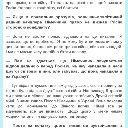
про армію, про війну. Та навіть на рівні того, щоб визнати
Росію стороною конфлікту, всі бояться.
— Якщо я правильно зрозумів, зовнішньополітичний
радник канцлера Німеччини прямо не визнав Росію
стороною конфлікту?
— Вони не змогли прямо відповісти на це питання. Я
вважаю, що це проблема. Я не можу бути дипломатичним у
цих питаннях, бо вже сім років триває війна, вбивають людей.
І ми не маємо часу постійно бігати по колу.
— Вам не здається, що Німеччина почувається
відповідальною перед Росією, на яку нападала в часи
Другої світової війни, але забуває, що вона нападала й
на Україну?
— Тут якраз я думаю, що німці відчувають свою провину за
те, що було під час Другої світової війни. Наприклад, 9 травня
ми поїхали в Мілове, де вшанували загиблих у Другій світовій
війні. З нами їздила Посол Німеччини в Україні. Вона поклала
квіти до монумента, до Вічного вогню. Німці все це
відчувають, все це визнають. Щодо цього у мене немає
жодних питань, і я відчуваю їхню підтримку.
— Проте на початку цього тижня ви зустрічалися з