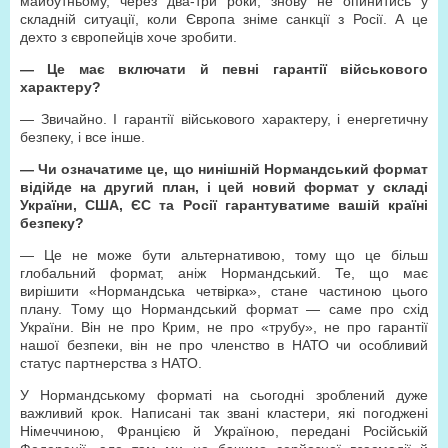
майбутньому, через два-три роки, знову не опинитись у
складній ситуації, коли Європа зніме санкції з Росії. А це
дехто з європейців хоче зробити.
— Це має включати й певні гарантії військового
характеру?
— Звичайно. І гарантії військового характеру, і енергетичну
безпеку, і все інше.
— Чи означатиме це, що нинішній Нормандський формат
відійде на другий план, і цей новий формат у складі
України, США, ЄС та Росії гарантуватиме вашій країні
безпеку?
— Це не може бути альтернативою, тому що це більш
глобальний формат, аніж Нормандський. Те, що має
вирішити «Нормандська четвірка», стане частиною цього
плану. Тому що Нормандський формат — саме про схід
України. Він не про Крим, не про «трубу», не про гарантії
нашої безпеки, він не про членство в НАТО чи особливий
статус партнерства з НАТО.
У Нормандському форматі на сьогодні зроблений дуже
важливий крок. Написані так звані кластери, які погоджені
Німеччиною, Францією й Україною, передані Російській