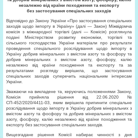
незалежно від країни походження та експорту
без застосування спеціальних заходів
Відповідно до Закону України «Про застосування спеціальних
заходів щодо імпорту в Україну» (далі — Закон) Міжвідомча
комісія з міжнародної торгівлі (далі — Комісія) розглянула
подані Міністерством розвитку економіки, торгівлі та
сільського господарства України матеріали про результати
проведення спеціального розслідування щодо імпорту в
Україну добрив мінеральних з вмістом азоту та фосфору та
добрив мінеральних з вмістом азоту, фосфору, калію
незалежно від країни походження та експорту та за
результатами розгляду вирішила, що застосування
спеціальних заходів суперечить національним інтересам
України.
Зважаючи на викладене та, керуючись положеннями Закону,
Комісія прийняла рішення від 22.06.2020 №
СП-452/2020/4411-03, яким вирішила припинити спеціальне
розслідування щодо імпорту в Україну добрив мінеральних з
вмістом азоту та фосфору та добрив мінеральних з вмістом
азоту, фосфору, калію незалежно від країни походження та
експорту без застосування спеціальних заходів.
Вищезгадане рішення Комісії набирає чинності з дня