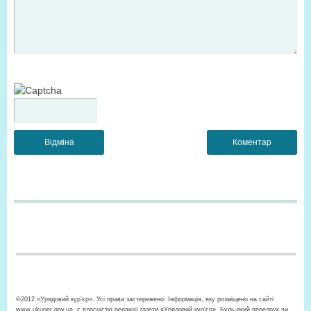
©2012 «Урядовий кур’єр». Усі права застережено. Інформація, яку розміщено на сайті
www.ukurier.gov.ua, є власністю редакції газети «Урядовий кур'єр». Будь-який передрук чи