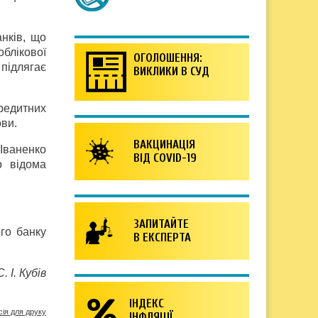
анків, що
облікової
ОГОЛОШЕННЯ:
підлягає
ВИКЛИКИ В СУД
редитних
ови.
ВАКЦИНАЦІЯ
(Іваненко
ВІД COVID-19
о відома
ЗАПИТАЙТЕ
го банку
В ЕКСПЕРТА
С. І. Кубів
ІНДЕКС
сія для друку
ІНФЛЯЦІЇ