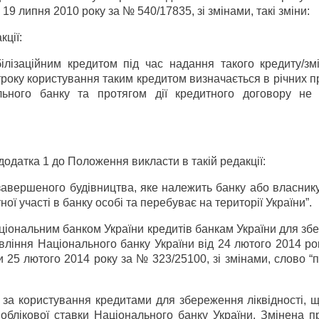
 19 липня 2010 року за № 540/17835, зі змінами, такі зміни:
кції:
білізаційним кредитом під час надання такого кредиту/зм
троку користування таким кредитом визначається в річних 
льного банку та протягом дії кредитного договору не 
 додатка 1 до Положення викласти в такій редакції:
езавершеного будівництва, яке належить банку або власнику
ної участі в банку особі та перебуває на території України”.
аціональним банком України кредитів банкам України для з
авління Національного банку України від 24 лютого 2014 р
и 25 лютого 2014 року за № 323/25100, зі змінами, слово “п
и за користування кредитами для збереження ліквідності, 
ї облікової ставки Національного банку України. Змінена 