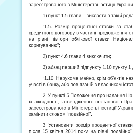
зареєстрованого в Міністерстві юстиції України
1) пункт 1.5 глави 1 викласти в такій реда
“1.5. Розмір процентної ставки за ста
кредитного договору в частині продовження с
на рівні півтори облікової ставки Націона
коригуванню”;
2) пункт 4.6 глави 4 виключити;
3) абзац перший підпункту 1.10 пункту 1
“1.10. Нерухоме майно, крім об’єктів н
участі в банку, або пов’язаній з власником істот
2. У пункті 5 Положення про надання Н
їх ліквідності, затвердженого постановою Пр
зареєстрованого в Міністерстві юстиції Україн
замінити словом “подвійної”.
3. Установити розмір процентної ставк
після 15 квітня 2014 року, на рівні подвійно