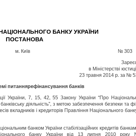
НАЦІОНАЛЬНОГО БАНКУ УКРАЇНИ
ПОСТАНОВА
м. Київ
№ 303
Зареє
в Міністерстві юстиці
23 травня 2014 р. за № 
емі питання
рефінансування банків
ції України, 7, 15, 42, 55 Закону України “Про Націонал
і банківську діяльність”, з метою забезпечення безпеки та ф
ересів вкладників і кредиторів Правління Національного банк
іональним банком України стабілізаційних кредитів банкам
ціонального банку України від 13 липня 2010 року