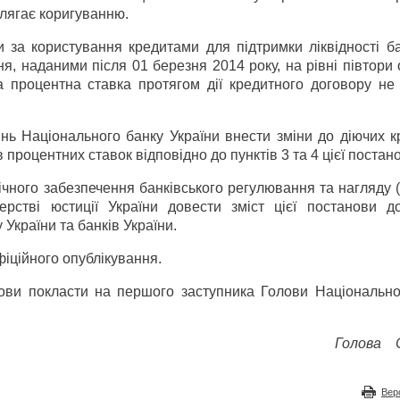
длягає коригуванню.
и за користування кредитами для підтримки ліквідності б
, наданими після 01 березня 2014 року, на рівні півтори 
а процентна ставка протягом дії кредитного договору не 
нь Національного банку України внести зміни до діючих к
в процентних ставок відповідно до пунктів 3 та 4 цієї постан
чного забезпечення банківського регулювання та нагляду 
терстві юстиції України довести зміст цієї постанови д
України та банків України.
фіційного опублікування.
нови покласти на першого заступника Голови Національно
Голова
Вер