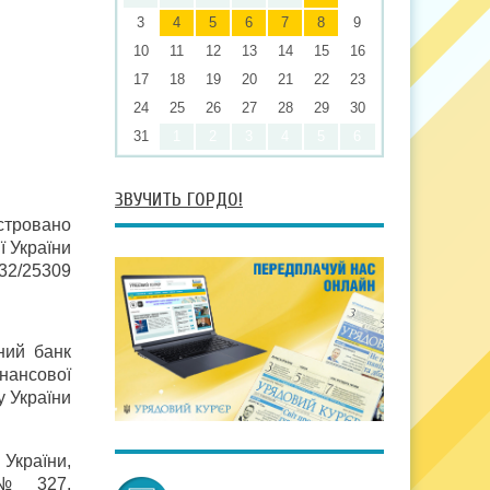
3
4
5
6
7
8
9
10
11
12
13
14
15
16
17
18
19
20
21
22
23
24
25
26
27
28
29
30
31
1
2
3
4
5
6
ЗВУЧИТЬ ГОРДО!
стровано
ї України
532/25309
ьний банк
інансової
у України
 України,
 № 327,