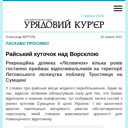
7 серпня 2026
Олександр ВЕРТІЛЬ
29 травня 2021
ЛАСКАВО ПРОСИМО!
Райський куточок над Ворсклою
Рекреаційна ділянка «Лісовичок» кілька років
гостинно приймає відпочивальників на території
Литовського лісництва поблизу Тростянця на
Сумщині
У словах про райське місце жодного перебільшення. Адже за
час, відколи лісівники облаштували оазу для тих, хто бажає
відпочити з повним комфортом, тут побували тисячі гостей з
різних куточків Сумщини й цілої України. І всі захоплені
красою тамтешньої місцевості, увагою обслуговуючого
персоналу, який створює максимальні зручності для
повноцінного відпочинку.