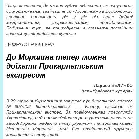
Якщо вагаєтеся, де можна чудово відпочити, не вирушаючи
до морів-океанів, завітайте до «Лісовичка» на Ворсклі, який
постійно оновлюють, рік у рік він стає дедалі
комфортнішим, упорядкованішим, привабливішим.
Побувавши тут, не пошкодуєте, а станете постійним
гостем цього райського куточка.
ІНФРАСТРУКТУРА
До Моршина тепер можна
доїхати Прикарпатським
експресом
Лариса ВЕЛИЧКО
для «
Урядового кур’єра
»
З 29 травня Укрзалізниця запускає рух дизельного потяга
№807/808 Івано-Франківськ — Ківерці, відомого як
Прикарпатський експрес. За повідомленням пресслужби
Укрзалізниці, цей потяг з’єднає три туристські регіони на
заході України, надаючи змогу українцям та гостям країни
дістатися Моршина, який був позбавлений зручного
залізничного сполучення.