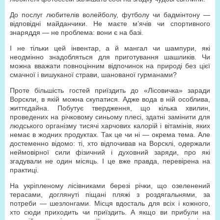
До послуг любителів волейболу, футболу чи бадмінтону —
відповідні майданчики. Не маєте м’ячів чи спортивного
знаряддя — не проблема: вони є на базі.
І не тільки цей інвентар, а й мангал чи шампури, які
неодмінно знадобляться для приготування шашликів. Чи
можна вважати повноцінним відпочинок на природі без цієї
смачної і вишуканої страви, шанованої гурманами?
Проте більшість гостей приїздить до «Лісовичка» заради
Ворскли, в якій можна скупатися. Адже вода в ній особлива,
життєдайна. Побутує твердження, що кілька хвилин,
проведених на річковому синьому плесі, здатні замінити для
людського організму тисячі харчових калорій і вітамінів, яких
немає в жодних продуктах. Так це чи ні — окрема тема. Але
достеменно відомо: ті, хто відпочивав на Ворсклі, одержали
неймовірної сили фізичний і духовний заряди, про які
згадували не один місяць. І це вже правда, перевірена на
практиці.
На укріпленому лісівниками березі річки, що озеленений
терасами, доглянуті піщані пляжі з роздягальнями, за
потреби — шезлонгами. Місця вдосталь для всіх і кожного,
хто сюди приходить чи приїздить. А якщо ви прибули на