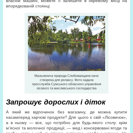
власній машині, можете її залишити в окремому місці на
впорядкованій стоянці.
Мальовнича природа Слобожанщини наче
створена для релаксу. Фото надала
пресслужба Сумського обласного управління
лісового та мисливського господарства
Запрошує дорослих і діток
А який же відпочинок без магазину, де можна купити
насамперед харчові продукти? Для цього є свій «Лісовичок»,
а в ньому — все, що потрібно для будь-якого столу: крім
м’ясної та молочної продукції, — мед і консервовані ягоди та