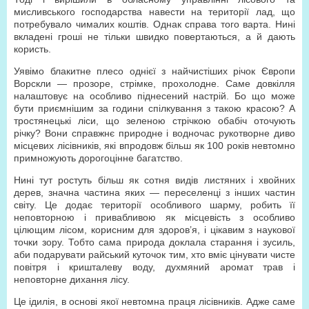
мисливського господарства навести на території лад, що
потребувало чималих коштів. Однак справа того варта. Нині
вкладені гроші не тільки швидко повертаються, а й дають
користь.
Уявімо блакитне плесо однієї з найчистіших річок Європи
Ворскли — прозоре, стрімке, прохолодне. Саме довкілля
налаштовує на особливо піднесений настрій. Бо що може
бути приємнішим за години спілкування з такою красою? А
тростянецькі ліси, що зеленою стрічкою обабіч оточують
річку? Вони справжнє природне і водночас рукотворне диво
місцевих лісівників, які впродовж більш як 100 років невтомно
примножують дорогоцінне багатство.
Нині тут ростуть більш як сотня видів листяних і хвойних
дерев, значна частина яких — переселенці з інших частин
світу. Це додає території особливого шарму, робить її
неповторною і привабливою як місцевість з особливо
цілющим лісом, корисним для здоров’я, і цікавим з наукової
точки зору. Тобто сама природа доклала старання і зусиль,
аби подарувати райський куточок тим, хто вміє цінувати чисте
повітря і кришталеву воду, духмяний аромат трав і
неповторне дихання лісу.
Це ідилія, в основі якої невтомна праця лісівників. Адже саме