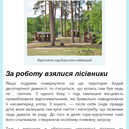
Відпочинок над Ворсклою найкращий
За роботу взялися лісівники
Якщо подумки повернутися на цю територію бодай
десятирічної давності, то з’ясується, що колись там був ледь
не… смітник. З одного боку, і тоді тамтешня місцевість
приваблювала відпочивальників, які буквально наводнювали
її насамперед улітку. З іншого, — після себе (ніде правди
діти) вони залишали такі купи сміття і непотребу, що лісівники
ледь давали їм раду. До того ж деякі горе-курортники самі
його спалювали, створюючи особливу пожежну загрозу.
Тоді і вирішили в обласному управлінні лісового та