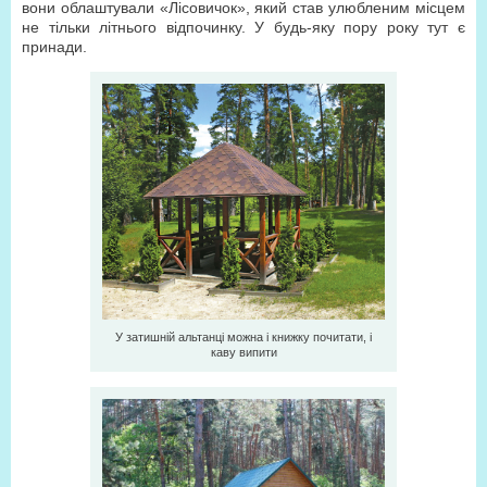
вони облаштували «Лісовичок», який став улюбленим місцем
не тільки літнього відпочинку. У будь-яку пору року тут є
принади.
У затишній альтанці можна і книжку почитати, і
каву випити