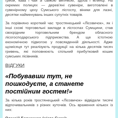
гриби, кава і чай зі свіжою випічкою, здоба і млинці. На
окремих полицях — дерев’яні сувеніри, виготовлені в
сувенірному цеху Сумського лісгоспу, віники для лазні,
десятки найменувань інших супутніх товарів.
За порівняно короткий час тростянецький «Лісовичок», як і
інші схожі торговельні заклади в лісгоспах Сумщини, став
своєрідним торговельним брендом обласного
лісогосподарського підприємства. А ще істотною
економічною підмогою у повсякденній діяльності. Адже
щомісяця тут реалізують продукції на кілька десятків тисяч
гривень, які поповнюють спільний прибутковий кошик
сумських лісівників.
ВІДГУКИ
«Побувавши тут, не
пошкодуєте, а станете
постійним гостем!»
За кілька років тростянецький «Лісовичок» відвідали тисячі
відпочивальників з різних куточків. Ось враження кількох із
них: