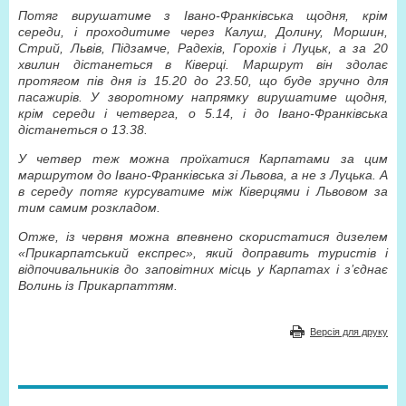
Потяг вирушатиме з Івано-Франківська щодня, крім
середи, і проходитиме через Калуш, Долину, Моршин,
Стрий, Львів, Підзамче, Радехів, Горохів і Луцьк, а за 20
хвилин дістанеться в Ківерці. Маршрут він здолає
протягом пів дня із 15.20 до 23.50, що буде зручно для
пасажирів. У зворотному напрямку вирушатиме щодня,
крім середи і четверга, о 5.14, і до Івано-Франківська
дістанеться о 13.38.
У четвер теж можна проїхатися Карпатами за цим
маршрутом до Івано-Франківська зі Львова, а не з Луцька. А
в середу потяг курсуватиме між Ківерцями і Львовом за
тим самим розкладом.
Отже, із червня можна впевнено скористатися дизелем
«Прикарпатський експрес», який доправить туристів і
відпочивальників до заповітних місць у Карпатах і з’єднає
Волинь із Прикарпаттям.
Версія для друку