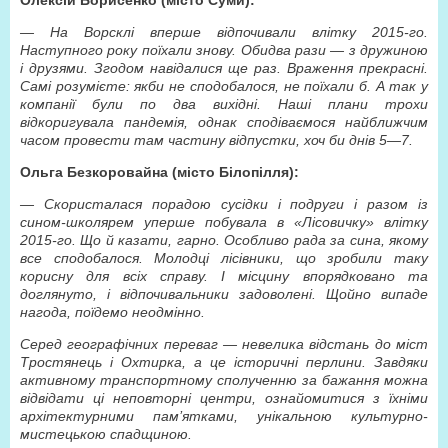
Олексій Борисенко (місто Суми):
— На Ворсклі вперше відпочивали влітку 2015-го.
Наступного року поїхали знову. Обидва рази — з дружиною
і друзями. Згодом навідалися ще раз. Враження прекрасні.
Самі розумієте: якби не сподобалося, не поїхали б. А так у
компанії були по два вихідні. Наші плани трохи
відкоригувала пандемія, однак сподіваємося найближчим
часом провести там частину відпустки, хоч би днів 5—7.
Ольга Безкоровайна (місто Білопілля):
— Скористалася порадою сусідки і подруги і разом із
сином-школярем уперше побувала в «Лісовичку» влітку
2015-го. Що й казати, гарно. Особливо рада за сина, якому
все сподобалося. Молодці лісівники, що зробили таку
корисну для всіх справу. І місцину впорядковано та
доглянуто, і відпочивальники задоволені. Щойно випаде
нагода, поїдемо неодмінно.
Серед географічних переваг — невелика відстань до міст
Тростянець і Охтирка, а це історичні перлини. Завдяки
активному транспортному сполученню за бажання можна
відвідати ці неповторні центри, ознайомитися з їхніми
архітектурними пам’ятками, унікальною культурно-
мистецькою спадщиною.