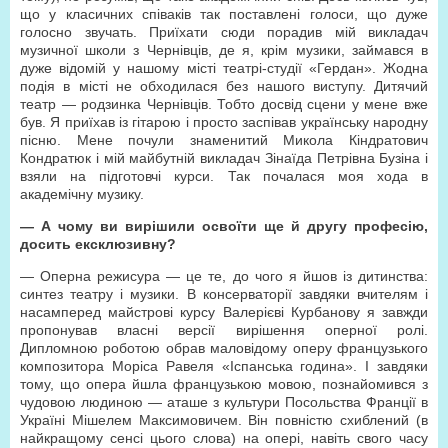
що у класичних співаків так поставлені голоси, що дуже
голосно звучать. Приїхати сюди порадив мій викладач
музичної школи з Чернівців, де я, крім музики, займався в
дуже відомій у нашому місті театрі-студії «Гердан». Жодна
подія в місті не обходилася без нашого виступу. Дитячий
театр — родзинка Чернівців. Тобто досвід сцени у мене вже
був. Я приїхав із гітарою і просто заспівав українську народну
пісню. Мене почули знаменитий Микола Кіндратович
Кондратюк і мій майбутній викладач Зінаїда Петрівна Бузіна і
взяли на підготовчі курси. Так почалася моя хода в
академічну музику.
— А чому ви вирішили освоїти ще й другу професію,
досить ексклюзивну?
— Оперна режисура — це те, до чого я йшов із дитинства:
синтез театру і музики. В консерваторії завдяки вчителям і
насамперед майстрові курсу Валерієві Курбанову я завжди
пропонував власні версії вирішення оперної ролі.
Дипломною роботою обрав маловідому оперу французького
композитора Моріса Равеля «Іспанська година». І завдяки
тому, що опера йшла французькою мовою, познайомився з
чудовою людиною — аташе з культури Посольства Франції в
Україні Мішелем Максимовичем. Він повністю схиблений (в
найкращому сенсі цього слова) на опері, навіть свого часу