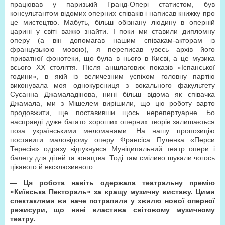
працював у паризькій Гранд-Опері статистом, був
консультантом відомих оперних співаків і написав книжку про
це мистецтво. Мабуть, більш обізнану людину в оперній
царині у світі важко знайти. І поки ми ставили дипломну
оперу (а він допомагав нашим співакам-акторам із
французькою мовою), я переписав увесь архів його
приватної фонотеки, що була в нього в Києві, а це музика
всього ХХ століття. Після аншлагових показів «Іспанської
години», в якій із величезним успіхом головну партію
виконувала моя однокурсниця з вокального факультету
Сусанна Джамаладінова, нині більш відома як співачка
Джамала, ми з Мішелем вирішили, що цю роботу варто
продовжити, ще поставивши щось нерепертуарне. Бо
насправді дуже багато хороших оперних творів залишається
поза українськими меломанами. На нашу пропозицію
поставити маловідому оперу Франсіса Пуленка «Перси
Тересія» одразу відгукнувся Муніципальний театр опери і
балету для дітей та юнацтва. Тоді там сміливо шукали чогось
цікавого й ексклюзивного.
— Ця робота навіть одержала театральну премію
«Київська Пектораль» за кращу музичну виставу. Цими
спектаклями ви наче потрапили у хвилю нової оперної
режисури, що нині властива світовому музичному
театру.