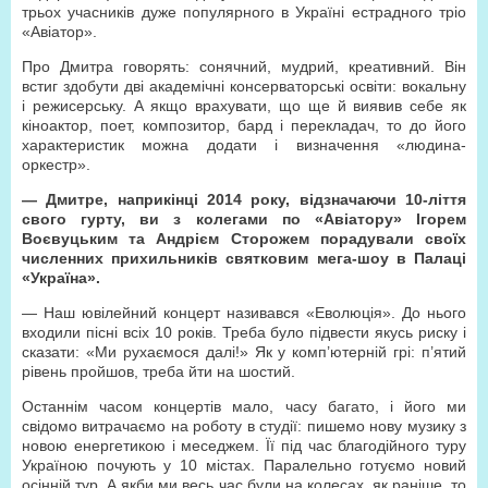
трьох учасників дуже популярного в Україні естрадного тріо
«Авіатор».
Про Дмитра говорять: сонячний, мудрий, креативний. Він
встиг здобути дві академічні консерваторські освіти: вокальну
і режисерську. А якщо врахувати, що ще й виявив себе як
кіноактор, поет, композитор, бард і перекладач, то до його
характеристик можна додати і визначення «людина-
оркестр».
— Дмитре, наприкінці 2014 року, відзначаючи 10-ліття
свого гурту, ви з колегами по «Авіатору» Ігорем
Воєвуцьким та Андрієм Сторожем порадували своїх
численних прихильників святковим мега-шоу в Палаці
«Україна».
— Наш ювілейний концерт називався «Еволюція». До нього
входили пісні всіх 10 років. Треба було підвести якусь риску і
сказати: «Ми рухаємося далі!» Як у комп’ютерній грі: п’ятий
рівень пройшов, треба йти на шостий.
Останнім часом концертів мало, часу багато, і його ми
свідомо витрачаємо на роботу в студії: пишемо нову музику з
новою енергетикою і меседжем. Її під час благодійного туру
Україною почують у 10 містах. Паралельно готуємо новий
осінній тур. А якби ми весь час були на колесах, як раніше, то