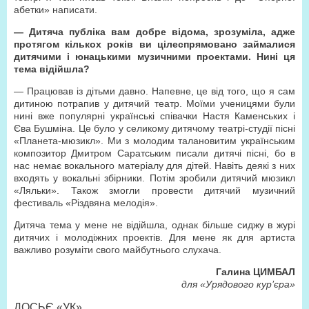
абетки» написати.
— Дитяча публіка вам добре відома, зрозуміла, адже
протягом кількох років ви цілеспрямовано займалися
дитячими і юнацькими музичними проектами. Нині ця
тема відійшла?
— Працював із дітьми давно. Напевне, це від того, що я сам
дитиною потрапив у дитячий театр. Моїми ученицями були
нині вже популярні українські співачки Настя Каменських і
Єва Бушміна. Це було у селикому дитячому театрі-студії пісні
«Планета-мюзикл». Ми з молодим талановитим українським
композитор Дмитром Саратським писали дитячі пісні, бо в
нас немає вокального матеріалу для дітей. Навіть деякі з них
входять у вокальні збірники. Потім зробили дитячий мюзикл
«Ляльки». Також змогли провести дитячий музичний
фестиваль «Різдвяна мелодія».
Дитяча тема у мене не відійшла, однак більше сиджу в журі
дитячих і молодіжних проектів. Для мене як для артиста
важливо розуміти свого майбутнього слухача.
Галина ЦИМБАЛ
для «Урядового кур’єра»
ДОСЬЄ «УК»