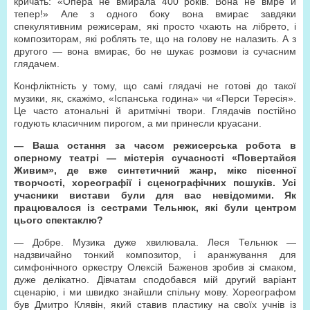
кричать: «Опера не вмирала 400 років. Вона не вмре й
тепер!» Але з одного боку вона вмирає завдяки
спекулятивним режисерам, які просто чхають на лібрето, і
композиторам, які роблять те, що на голову не налазить. А з
другого — вона вмирає, бо не шукає розмови із сучасним
глядачем.
Конфліктність у тому, що самі глядачі не готові до такої
музики, як, скажімо, «Іспанська година» чи «Перси Тересія».
Це часто атональні й аритмічні твори. Глядачів постійно
годують класичним пирогом, а ми принесли круасани.
— Ваша остання за часом режисерська робота в
оперному театрі — містерія сучасності «Повертайся
Живим», де вже синтетичний жанр, мікс пісенної
творчості, хореографії і сценографічних пошуків. Усі
учасники вистави були для вас невідомими. Як
працювалося із сестрами Тельнюк, які були центром
цього спектаклю?
— Добре. Музика дуже хвилювала. Леся Тельнюк —
надзвичайно тонкий композитор, і аранжування для
симфонічного оркестру Олексій Баженов зробив зі смаком,
дуже делікатно. Дівчатам сподобався мій другий варіант
сценарію, і ми швидко знайшли спільну мову. Хореографом
був Дмитро Клявін, який ставив пластику на своїх учнів із