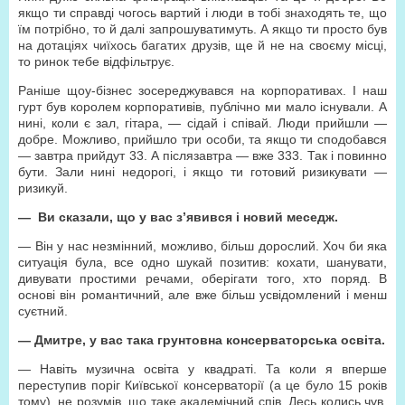
якщо ти справді чогось вартий і люди в тобі знаходять те, що
їм потрібно, то й далі запрошуватимуть. А якщо ти просто був
на дотаціях чиїхось багатих друзів, ще й не на своєму місці,
то ринок тебе відфільтрує.
Раніше щоу-бізнес зосереджувався на корпоративах. І наш
гурт був королем корпоративів, публічно ми мало існували. А
нині, коли є зал, гітара, — сідай і співай. Люди прийшли —
добре. Можливо, прийшло три особи, та якщо ти сподобався
— завтра прийдут 33. А післязавтра — вже 333. Так і повинно
бути. Зали нині недорогі, і якщо ти готовий ризикувати —
ризикуй.
— Ви сказали, що у вас з’явився і новий меседж.
— Він у нас незмінний, можливо, більш дорослий. Хоч би яка
ситуація була, все одно шукай позитив: кохати, шанувати,
дивувати простими речами, оберігати того, хто поряд. В
основі він романтичний, але вже більш усвідомлений і менш
суєтний.
— Дмитре, у вас така грунтовна консерваторська освіта.
— Навіть музична освіта у квадраті. Та коли я вперше
переступив поріг Київської консерваторії (а це було 15 років
тому), не розумів, що таке академічний спів. Десь колись чув,