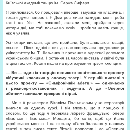
Київської академії танцю ім. Сержа Лифаря.
Я хвилювався, бо працювали вперше, і музика не класична, і
тексти дуже непрості. Я Дмитрові лише накидав: мені треба
так і так. Усе. Не заважай, сказали мені, прийдеш через
чотири дні, ми тобі покажемо ескіз. І зробили навіть краще,
ніж я уявляв.
Усі чотири вистави, що вже пройшли, були аншлагові: овації,
сльози… Після однієї з них до нас звернулася представниця
університету ім. Т. Шевченка із проханням адресної допомоги
українським бійцям. І остання за часом вистава у квітні була
із цим гаслом. Кошти пішли на протезування трьом хлопцям.
— Ви — один із творців великого освітянського проекту
«Музичні класики» у своєму театрі. У першій виставі з
цього проекту — «Симфонічній абетці» — одночасно
і режисер-постановник, і ведучий. А до «Оперної
абетки» написали прекрасні вірші.
— Ми з її режисером Віталієм Пальчиковим у консерваторії
вчилися на одному курсі. І він вловив, що я працюю зі
словом, бо ще тоді я переклав лібрето французької опери
«Бастьєн і Бастьєна» Моцарта, бо хотів, щоб це йшло
українською мовою. І на виставу «Гала-балаган» у нашому
театрі я теж писав текст. Віталій попросив і до «Оперної