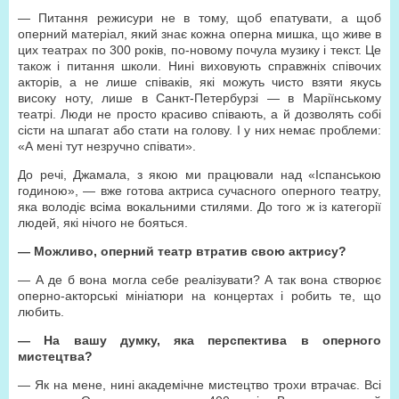
— Питання режисури не в тому, щоб епатувати, а щоб
оперний матеріал, який знає кожна оперна мишка, що живе в
цих театрах по 300 років, по-новому почула музику і текст. Це
також і питання школи. Нині виховують справжніх співочих
акторів, а не лише співаків, які можуть чисто взяти якусь
високу ноту, лише в Санкт-Петербурзі — в Маріїнському
театрі. Люди не просто красиво співають, а й дозволять собі
сісти на шпагат або стати на голову. І у них немає проблеми:
«А мені тут незручно співати».
До речі, Джамала, з якою ми працювали над «Іспанською
годиною», — вже готова актриса сучасного оперного театру,
яка володіє всіма вокальними стилями. До того ж із категорії
людей, які нічого не бояться.
— Можливо, оперний театр втратив свою актрису?
— А де б вона могла себе реалізувати? А так вона створює
оперно-акторські мініатюри на концертах і робить те, що
любить.
— На вашу думку, яка перспектива в оперного
мистецтва?
— Як на мене, нині академічне мистецтво трохи втрачає. Всі