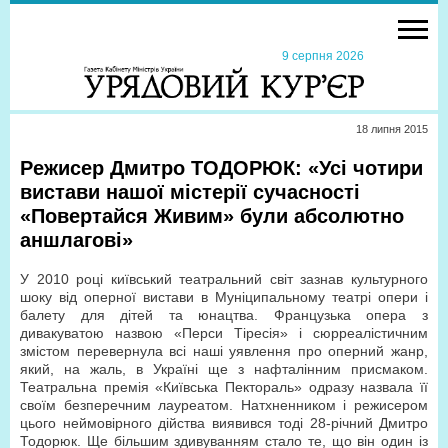
9 серпня 2026
18 липня 2015
Режисер Дмитро ТОДОРЮК: «Усі чотири
вистави нашої містерії сучасності
«Повертайся Живим» були абсолютно
аншлагові»
У 2010 році київський театральний світ зазнав культурного
шоку від оперної вистави в Муніципальному театрі опери і
балету для дітей та юнацтва. Французька опера з
дивакуватою назвою «Перси Тіресія» і сюрреалістичним
змістом перевернула всі наші уявлення про оперний жанр,
який, на жаль, в Україні ще з нафталінним присмаком.
Театральна премія «Київська Пектораль» одразу назвала її
своїм безперечним лауреатом. Натхненником і режисером
цього неймовірного дійства виявився тоді 28-річний Дмитро
Тодорюк. Ще більшим здивуванням стало те, що він один із