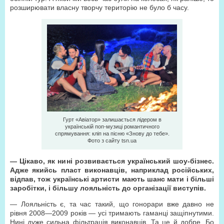
розширювати власну творчу територію не було б часу.
Гурт «Авіатор» залишається лідером в
українській поп-музиці романтичного
спрямування: кліп на пісню «Знову до тебе».
Фото з сайту tsn.ua
— Цікаво, як нині розвивається український шоу-бізнес.
Адже якийсь пласт виконавців, наприклад російських,
відпав, тож українські артисти мають шанс мати і більші
заробітки, і більшу лояльність до організації виступів.
— Лояльність є, та час такий, що гонорари вже давно не
рівня 2008—2009 років — усі тримають гаманці защіпнутими.
Нині дуже сильна фільтрація виконавців. Та це й добре. Бо