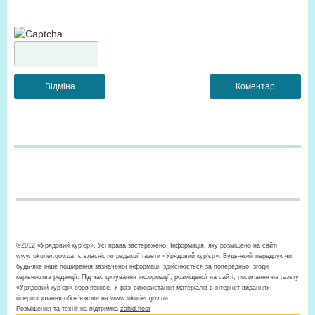
©2012 «Урядовий кур’єр». Усі права застережено. Інформація, яку розміщено на сайті
www.ukurier.gov.ua, є власністю редакції газети «Урядовий кур'єр». Будь-який передрук чи
будь-яке інше поширення зазначеної інформації здійснюється за попередньої згоди
керівництва редакції. Під час цитування інформації, розміщеної на сайті, посилання на газету
«Урядовий кур’єр» обов'язкове. У разі використання матеріалів в інтернет-виданнях
гіперпосилання обов’язкове на www.ukurier.gov.ua
Розміщення та технічна підтримка
zahid.host