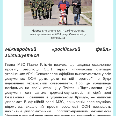
Нормальне мирне життя закінчилося на
півострові навесні 2014 року. Фото з сайту
day.kiev.ua
Міжнародний «російський файл»
збільшується
Глава МЗС Павло Клімкін вважає, що завдяки схваленню
проекту резолюції ООН термін «тимчасова окупація
українських АРК і Севастополя офіційно вживатиметься у всіх
документах ООН доти, доки на цій території не буде
відновлено український суверенітет». Про це урядовець
повідомив на своїй сторінці у Twitter. «Підтримавши цей
документ, світ заявив державі-окупантові: ні сірій зоні
беззаконня і свавілля в українському Криму», — написав
дипломат. В офіційній заяві МЗС, поширеній прес-службою
відомства, схвалений проект резолюції ООН називають
важливим дипломатичним і політико-правовим механізмом
України в захисті прав своїх громадян на території тимчасово