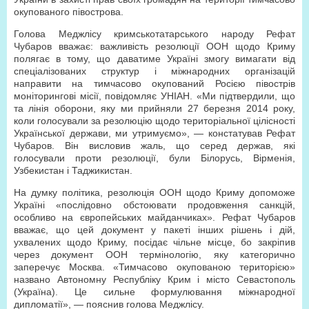
окупованого півострова.
Голова Меджлісу кримськотатарського народу Рефат
Чубаров вважає: важливість резолюції ООН щодо Криму
полягає в тому, що даватиме Україні змогу вимагати від
спеціалізованих структур і міжнародних організацій
направити на тимчасово окупований Росією півострів
моніторингові місії, повідомляє УНІАН. «Ми підтвердили, що
та лінія оборони, яку ми прийняли 27 березня 2014 року,
коли голосували за резолюцію щодо територіальної цілісності
Української держави, ми утримуємо», — констатував Рефат
Чубаров. Він висловив жаль, що серед держав, які
голосували проти резолюції, були Білорусь, Вірменія,
Узбекистан і Таджикистан.
На думку політика, резолюція ООН щодо Криму допоможе
Україні «послідовно обстоювати продовження санкцій,
особливо на європейських майданчиках». Рефат Чубаров
вважає, що цей документ у пакеті інших рішень і дій,
ухвалених щодо Криму, посідає чільне місце, бо закріпив
через документ ООН термінологію, яку категорично
заперечує Москва. «Тимчасово окупованою територією»
названо Автономну Республіку Крим і місто Севастополь
(Україна). Це сильне формулювання міжнародної
дипломатії», — пояснив голова Меджлісу.