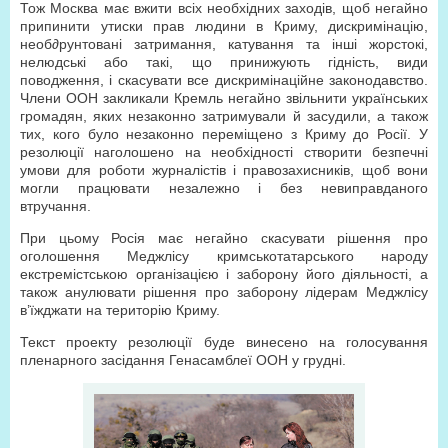
Тож Москва має вжити всіх необхідних заходів, щоб негайно
припинити утиски прав людини в Криму, дискримінацію,
необ∂рунтовані затримання, катування та інші жорстокі,
нелюдські або такі, що принижують гідність, види
поводження, і скасувати все дискримінаційне законодавство.
Члени ООН закликали Кремль негайно звільнити українських
громадян, яких незаконно затримували й засудили, а також
тих, кого було незаконно переміщено з Криму до Росії. У
резолюції наголошено на необхідності створити безпечні
умови для роботи журналістів і правозахисників, щоб вони
могли працювати незалежно і без невиправданого
втручання.
При цьому Росія має негайно скасувати рішення про
оголошення Меджлісу кримськотатарського народу
екстремістською організацією і заборону його діяльності, а
також анулювати рішення про заборону лідерам Меджлісу
в’їжджати на територію Криму.
Текст проекту резолюції буде винесено на голосування
пленарного засідання Генасамблеї ООН у грудні.