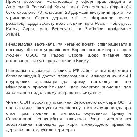
Проект резолюції «Становище у сфері прав людини в
Автономній Республіці Крим і місті Севастополь (Україна)»
було схвалено 73 голосами, 23 держави виступили проти, 76
утрималися. Серед держав, які не підтримали проект
резолюції щодо захисту прав людини, крім Росії, — Білорусь,
Китай, Сирія, Іран, Венесуела та Зімбабве, повідомляє
УНІАН.
Генасамблея закликала РФ негайно почати співпрацювати в
повному обсязі з управлінням Верховного комісара з прав
людини ОБСЄ та Радою Європи щодо питання про
становище в галузі прав людини в Криму.
Генеральна асамблея закликає РФ забезпечити належний і
безперешкодний доступ правозахисних міжнародних місій і
неурядових організацій до Криму, наголошуючи, що
міжнародна присутність має «першочергове значення для
запобігання подальшому погіршенню ситуації».
Члени ООН просять управління Верховного комісара ООН з
прав людини підготувати спеціальну тематичну доповідь про
стан прав людини в тимчасово окупованих Криму й
Севастополі. Генасамблея закликала Росію виконати всі
зобов’язання відповідно до норм міжнародного права як
держави, що окупувала територію.