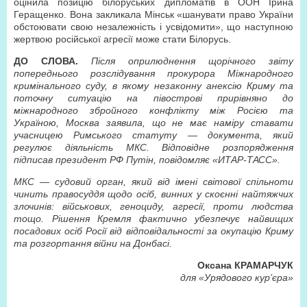
оцінила позицію білоруських дипломатів в ООН Ірина
Геращенко. Вона закликала Мінськ «шанувати право України
обстоювати свою незалежність і усвідомити», що наступною
жертвою російської агресії може стати Білорусь.
ДО СЛОВА.
Після оприлюднення щорічного звіту
попереднього розслідування прокурора Міжнародного
кримінального суду, в якому незаконну анексію Криму та
поточну ситуацію на півострові прирівняно до
міжнародного збройного конфлікту між Росією та
Україною, Москва заявила, що не має наміру ставати
учасницею Римського статуту — документа, який
регулює діяльність МКС. Відповідне розпорядження
підписав президент РФ Путін, повідомляє «ИТАР-ТАСС».
МКС — судовий орган, який від імені світової спільноти
чинить правосуддя щодо осіб, винних у скоєнні найтяжчих
злочинів: військових, геноциду, агресії, проти людства
тощо. Рішення Кремля фактично убезпечує найвищих
посадових осіб Росії від відповідальності за окупацію Криму
та розгортання війни на Донбасі.
Оксана КРАМАРЧУК
для «Урядового кур’єра»