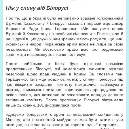
Ніж у спину від Білорусі
Про те, що в Україні були неприємно вражені голосуванням
Вірменії, Казахстану й Білорусі, сказала і перший віце-спікер
Верховної Ради Ірина Геращенко: «Ми шануємо право
Вірменії й Казахстану на особливі відносини з Росією, але й
наші друзі в цих дружніх нам країнах мають розуміти, що нині
український народ і українська армія воює не лише за свою
незалежність. Ми обстоюємо право всіх пост радянських
країн мати незалежну зовнішню політику».
Проте найбільше в Києві були шоковані позицією
представників Білорусі, які намагалися зупинити розгляд
резолюції щодо прав людини в Криму. За словами пані
Геращенко, Київ «це розцінює як ніж у спину». Білоруси під
час відкриття засідання комітету намагалися заблокувати
розгляд кримського питання, користуючись процедурою no
action motion, яка дозволяє не ухвалювати порядку денного
засідання комітету. Проте пропозицію Білорусі підтримали
лише 32 країни, 101 висловилася проти.
«Дякуємо білоруській стороні за незалежний майданчик у
Мінську, але незалежний майданчик має бути таким в усіх
позиціях, а не заангажованим на користь однієї сторони», —