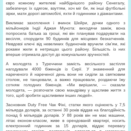
євро кожному жителеві найбіднішого району Сенегалу,
забезпечує їх одягом, взуттям, хоч міг би, як інші футбольні
зірки, мати дорогі автомобілі, яхти й годинники з діамантами.
Викликає захоплення і вчинок Шейри, дочки одного з
мільйонерів Індії Аджая Мунота: виходячи заміж, вона
попросила батька за гроші, які він планував подарувати на
весілля, спорудити 90 будинків для місцевих безхатченків.
Невдовзі ключі від невеликих будиночків вручили сім’ям, які
роками жили в нетрищах цього району. Більшість із них
вперше отримала доступ до комунальних зручностей.
А молодята з Туреччини замість весільного застілля
нагодували 4000 біженців із Сирії. У знаменний для
нареченого й нареченої день вони не сиділи за святковим
столом, не танцювали, а важко працювали, роздаючи їжу
сотням голодних біженців. «Ми вирішили, — сказали
молодята, — розпочати свою мандрівку у щасливе життя з
того, щоб зробити щасливими інших людей».
Засновник Duty Free Чак Фіні, статки якого оцінюють у 7,5
мільярда доларів, за останні 30 років віддав на благодійність
понад 6 мільярдів доларів. У 88 років він не має машини,
літає економ-класом, живе в орендованій квартирі, носить
електронний годинник за 15 доларів, віддає перевагу