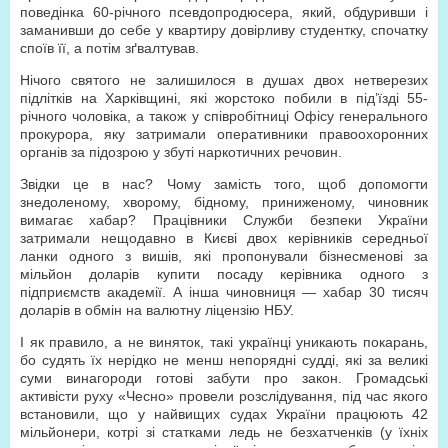
поведінка 60-річного псевдопродюсера, який, обдуривши і
заманивши до себе у квартиру довірливу студентку, спочатку
споїв її, а потім зґвалтував.
Нічого святого не залишилося в душах двох нетверезих
підлітків на Харківщині, які жорстоко побили в під’їзді 55-
річного чоловіка, а також у співробітниці Офісу генерального
прокурора, яку затримали оперативники правоохоронних
органів за підозрою у збуті наркотичних речовин.
Звідки це в нас? Чому замість того, щоб допомогти
знедоленому, хворому, бідному, приниженому, чиновник
вимагає хабар? Працівники Служби безпеки України
затримали нещодавно в Києві двох керівників середньої
ланки одного з вишів, які пропонували бізнесменові за
мільйон доларів купити посаду керівника одного з
підприємств академії. А інша чиновниця — хабар 30 тисяч
доларів в обмін на валютну ліцензію НБУ.
І як правило, а не виняток, такі українці уникають покарань,
бо судять їх нерідко не менш непорядні судді, які за великі
суми винагороди готові забути про закон. Громадські
активісти руху «Чесно» провели розслідування, під час якого
встановили, що у найвищих судах України працюють 42
мільйонери, котрі зі статками ледь не безхатченків (у їхніх