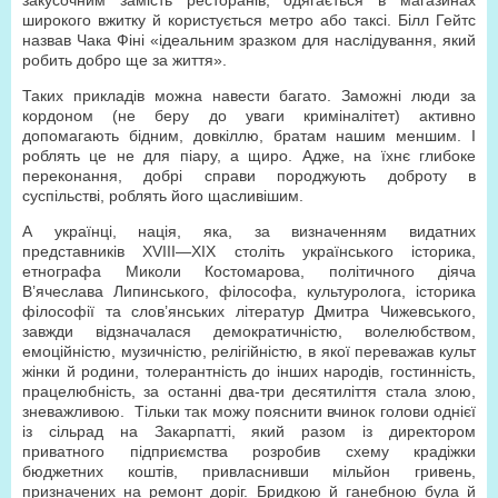
закусочним замість ресторанів, одягається в магазинах
широкого вжитку й користується метро або таксі. Білл Гейтс
назвав Чака Фіні «ідеальним зразком для наслідування, який
робить добро ще за життя».
Таких прикладів можна навести багато. Заможні люди за
кордоном (не беру до уваги криміналітет) активно
допомагають бідним, довкіллю, братам нашим меншим. І
роблять це не для піару, а щиро. Адже, на їхнє глибоке
переконання, добрі справи породжують доброту в
суспільстві, роблять його щасливішим.
А українці, нація, яка, за визначенням видатних
представників ХVIII—XIX століть українського історика,
етнографа Миколи Костомарова, політичного діяча
В’ячеслава Липинського, філософа, культуролога, історика
філософії та слов’янських літератур Дмитра Чижевського,
завжди відзначалася демократичністю, волелюбством,
емоційністю, музичністю, релігійністю, в якої переважав культ
жінки й родини, толерантність до інших народів, гостинність,
працелюбність, за останні два-три десятиліття стала злою,
зневажливою. Тільки так можу пояснити вчинок голови однієї
із сільрад на Закарпатті, який разом із директором
приватного підприємства розробив схему крадіжки
бюджетних коштів, привласнивши мільйон гривень,
призначених на ремонт доріг. Бридкою й ганебною була й