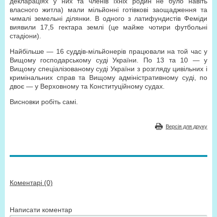
деклараціях у них та членів їхніх родин не було навіть
власного житла) мали мільйонні готівкові заощадження та
чималі земельні ділянки. В одного з латифундистів Феміди
виявили 17,5 гектара землі (це майже чотири футбольні
стадіони).
Найбільше — 16 суддів-мільйонерів працювали на той час у
Вищому господарському суді України. По 13 та 10 — у
Вищому спеціалізованому суді України з розгляду цивільних і
кримінальних справ та Вищому адміністративному суді, по
двоє — у Верховному та Конституційному судах.
Висновки робіть самі.
Версія для друку
Коментарі (0)
Написати коментар