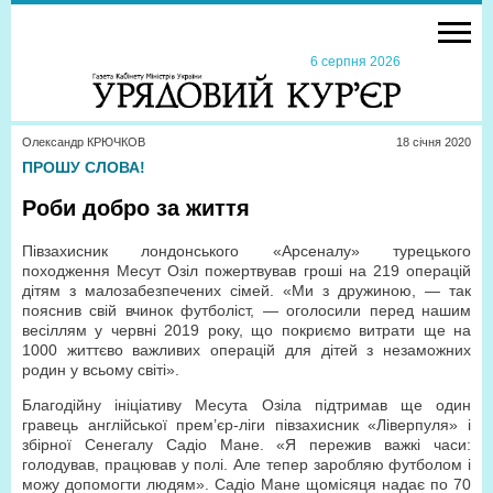
6 серпня 2026
Олександр КРЮЧКОВ
18 сiчня 2020
ПРОШУ СЛОВА!
Роби добро за життя
Півзахисник лондонського «Арсеналу» турецького
походження Месут Озіл пожертвував гроші на 219 операцій
дітям з малозабезпечених сімей. «Ми з дружиною, — так
пояснив свій вчинок футболіст, — оголосили перед нашим
весіллям у червні 2019 року, що покриємо витрати ще на
1000 життєво важливих операцій для дітей з незаможних
родин у всьому світі».
Благодійну ініціативу Месута Озіла підтримав ще один
гравець англійської прем’єр-ліги півзахисник «Ліверпуля» і
збірної Сенегалу Садіо Мане. «Я пережив важкі часи:
голодував, працював у полі. Але тепер заробляю футболом і
можу допомогти людям». Садіо Мане щомісяця надає по 70