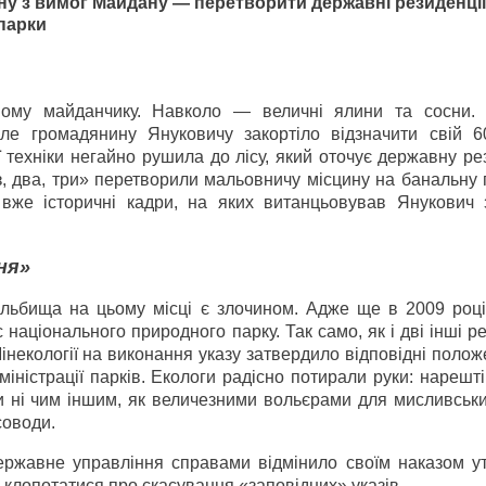
ну з вимог Майдану — перетворити державні резиденції
парки
ному майданчику. Навколо — величні ялини та сосни.
ле громадянину Януковичу закортіло відзначити свій 6
 техніки негайно рушила до лісу, який оточує державну р
аз, два, три» перетворили мальовничу місцину на банальну
вже історичні кадри, на яких витанцьовував Янукович 
ня»
ульбища на цьому місці є злочином. Адже ще в 2009 році 
аціонального природного парку. Так само, як і дві інші ре
Мінекології на виконання указу затвердило відповідні поло
міністрації парків. Екологи радісно потирали руки: нарешті
ли ні чим іншим, як величезними вольєрами для мисливськ
соводи.
ержавне управління справами відмінило своїм наказом у
 клопотатися про скасування «заповідних» указів.