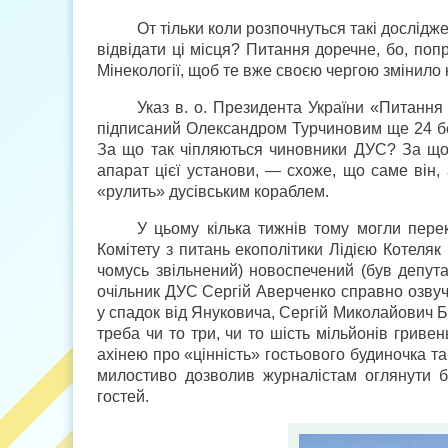
От тільки коли розпочнуться такі дослі
відвідати ці місця? Питання доречне, бо, поп
Мінекології, щоб те вже своєю чергою змінило 
Указ в. о. Президента України «Питання
підписаний Олександром Турчиновим ще 24 бе
За що так чіпляються чиновники ДУС? За що
апарат цієї установи, — схоже, що саме він, 
«рулить» дусівським кораблем.
У цьому кілька тижнів тому могли пере
Комітету з питань екополітики Лідією Котеляк 
чомусь звільнений) новоспечений (був депута
очільник ДУС Сергій Аверченко справно озвуч
у спадок від Януковича, Сергій Миколайович Б
треба чи то три, чи то шість мільйонів гривен
ахінею про «цінність» гостьового будиночка та
милостиво дозволив журналістам оглянути б
гостей.