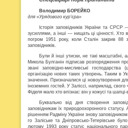
Володимир БОРЕЙКО
для «Урядового кур’єра»
Історія заповідників України та СРСР 
зусиллями, а інші — нищать ці цінності. Хто 
погром 1951 року, коли Сталін закрив 88 з
заповідників.
Були й інші утиски, не такі масштабні,
Микола Булганін підписав розпорядження про 
звані заповідно-мисливські господарства (
організацію нових таких утворень. Таким в Ук
значення. Призначалися ці новоутворення для
іноземних гостей. У Заліссі, наприклад, свого
Фіделя мало хто впізнає: він у кожусі та шапці
Буквально від дня створення запові
заповідникам їх природоохоронного статусу. 
рішенням Радміну України знову заповідником
го Заліське та Дніпровсько-Тетерівське було
лютому 1993 року статус національного пар