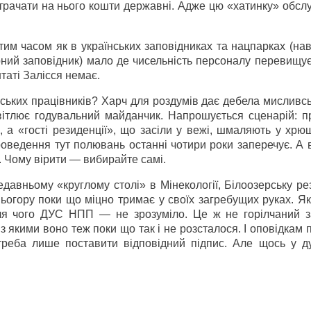
трачати на нього кошти державні. Адже цю «хатинку» обсл
тим часом як в українських заповідниках та нацпарках (нав
рний заповідник) мало де чисельність персоналу перевищує
таті Залісся немає.
ських працівників? Харч для роздумів дає дебела мисливс
вітлює годувальний майданчик. Напрошується сценарій: пр
, а «гості резиденції», що засіли у вежі, шмаляють у хрю
проведення тут полювань останні чотири роки заперечує. А
. Чому вірити — вибирайте самі.
давньому «круглому столі» в Мінекології, Білоозерську р
ьогору поки що міцно тримає у своїх загребущих руках. Як
ля чого ДУС НПП — не зрозуміло. Це ж не горілчаний з
з якими воно теж поки що так і не розсталося. І оповідкам п
реба лише поставити відповідний підпис. Але щось у ду