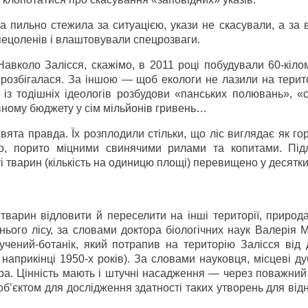
ка пильно стежила за ситуацією, укази не скасували, а за
пецоленів і влаштовували спецрозваги.
авколо Залісся, скажімо, в 2011 році побудували 60-кіло
розбігалася. За іншою — щоб екологи не лазили на терито
із тодішніх ідеологів розбудови «панських полювань», «с
авному бюджету у сім мільйонів гривень…
вята правда. Їх розплодили стільки, що ліс виглядає як го
, порито міцними свинячими рилами та копитами. Підл
і тварин (кількість на одиницю площі) перевищено у десятки
тварин відловити й переселити на інші території, природ
шнього лісу, за словами доктора біологічних наук Валерія 
чений-ботанік, який потрапив на територію Залісся від 
наприкінці 1950-х років). За словами науковця, місцеві 
пра. Цінність мають і штучні насадження — через поважний
 об’єктом для дослідження здатності таких утворень для ві