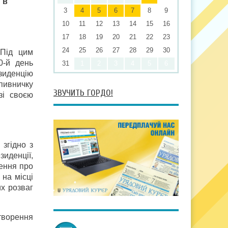
 в
3
4
5
6
7
8
9
10
11
12
13
14
15
16
17
18
19
20
21
22
23
24
25
26
27
28
29
30
 Під цим
0-й день
31
1
2
3
4
5
6
езиденцію
 пивничку
ЗВУЧИТЬ ГОРДО!
зі своєю
згідно з
зиденції,
ження про
 на місці
их розваг
творення