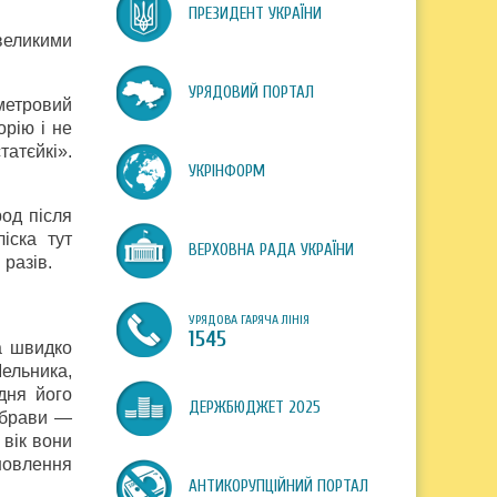
ПРЕЗИДЕНТ УКРАЇНИ
 великими
УРЯДОВИЙ ПОРТАЛ
метровий
рію і не
татєйкі».
УКРІНФОРМ
род після
іска тут
ВЕРХОВНА РАДА УКРАЇНИ
 разів.
УРЯДОВА ГАРЯЧА ЛІНІЯ
1545
а швидко
Мельника,
дня його
ДЕРЖБЮДЖЕТ 2025
дубрави —
 вік вони
дновлення
АНТИКОРУПЦІЙНИЙ ПОРТАЛ