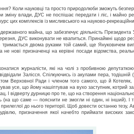
дження? Коли науковці та просто природолюби зможуть безп
ри зміну влади, ДУС не поспішає передати і ліс, і майно р
курс цих комплексів із мисливського на науково-рекреаційни
 державного майна, що забезпечує діяльність Президента 
резня, ДУС виконувати не квапиться. Принаймні щодо рез
 тримається двома руками той самий, ще Януковичем ви
а не нові призначенці на керівні посади відомства, реаль
конатися журналісти, які на чолі з пробивною депутаткою
відвідали Залісся. Спілкуючись із акулами пера, тодішній 
том Верховної Ради і членом того самого, що й Котеляк, 
ував усе, що йому нашіптував на вухо заступник, котрий 
ац. І відверту дурницю про те, що на створення національн
ь (на що саме — пояснити не змогли ні один, ні інший). І 
 прилеглої до нього території. Щоб довести останню тезу, 
удівлю, призначення якої начебто приймати високих зак