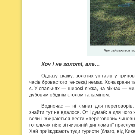
Чим займаються гос
Хоч і не золоті, але…
Одразу скажу: золотих унітазів у трип
часів бровастого генсека) немає. Хоча крани т
є. У спальнях — широкі ліжка, на вікнах — ми
дубовим обіднім столом та каміном.
Водночас — ні кімнат для переговорів, 
знайти тут не вдалося. От і думай: а для чог
вели і збираються вести «переговори» чинов
готельчик ніяк вітчизняній дипломатії прислу
Хай приїжджають туди туристи (благо, від Киє