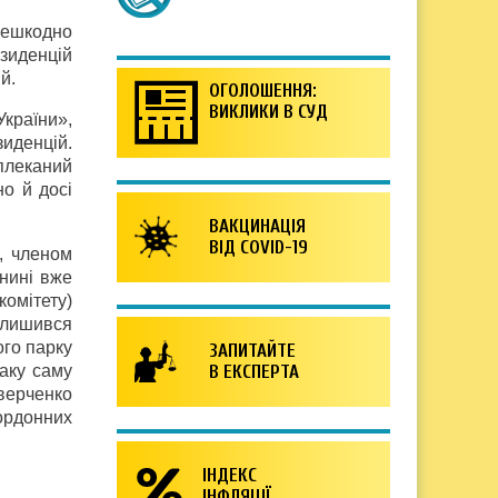
ерешкодно
езиденцій
й.
ОГОЛОШЕННЯ:
ВИКЛИКИ В СУД
України»,
иденцій.
плеканий
но й досі
ВАКЦИНАЦІЯ
ВІД COVID-19
, членом
(нині вже
комітету)
залишився
ого парку
ЗАПИТАЙТЕ
таку саму
В ЕКСПЕРТА
Аверченко
ордонних
ІНДЕКС
ІНФЛЯЦІЇ