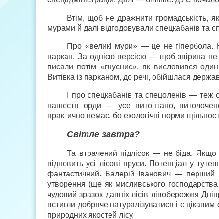
Втім, щоб не дражнити громадськість, я
мурами й далі відгодовували спецкабанів та с
Про «великі мури» — це не гіпербола. Н
паркан. За однією версією — щоб звірина не 
писали потім «гнусниє», як висловився один 
Витівка із парканом, до речі, обійшлася держ
І про спецкабанів та спецоленів — теж с
нашестя орди — усе витоптано, витолочено
практично немає, бо екологічні норми щільност
Світле завтра?
Та втрачений підлісок — не біда. Якщо 
відновить усі лісові яруси. Потенціал у туте
фантастичний. Валерій Іванович — перший у
утворення (ще як мисливського господарства 
чудовий зразок давніх лісів лівобережжя Дні
встигли добряче натуралізуватися і є цікавим
природних якостей лісу.