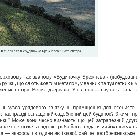
ті «Залісся» в «будиночку Брежнєва»? Фото автора
оверховому так званому «Будиночку Брежнєва» (побудован
а ручки, що сяють жовтим металом, у ванних та туалетних к
ленькі штори. Великі дзеркала. У підвалі — сауна та зала 
ні вузла урядового зв’язку, ні приміщення для особистої
о ж насправді оснащений-оздоблений цей будинок? З ким і п
ники? Може вони чесно визнають, що цей затрапезний друг
житися не може, а відтак треба його віддати майбутньому 
ва — якихось півгодини автівкою), хай це постбрежнєвське 