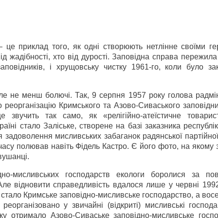
— це приклад того, як одні створюють нетлінне своїми ге
від жадібності, хто від дурості. Заповідна справа пережил
аповідників, і хрущовську чистку 1961-го, коли було за
 але не менш болючі. Так, 9 серпня 1957 року голова рад
реорганізацію Кримського та Азово-Сиваського заповідник
це звучить так само, як «релігійно-атеїстичне товарис
раїні стало Заліське, створене на базі заказника республі
 задоволення мисливських забаганок радянської партійної
 часу полював навіть Фідель Кастро. Є його фото, на якому 
-вушанці.
дно-мисливських господарств екологи боролися за по
Але відновити справедливість вдалося лише у червні 1992
 стало Кримське заповідно-мисливське господарство, а вос
 реорганізовано у звичайні (відкриті) мисливські господ
ку отримало Азово-Сиваське заповідно-мисливське госпо