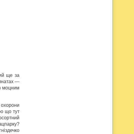
ий ще за
імнатах —
із моцним
 охорони
ро що тут
осортний
нацпарку?
гніздечко