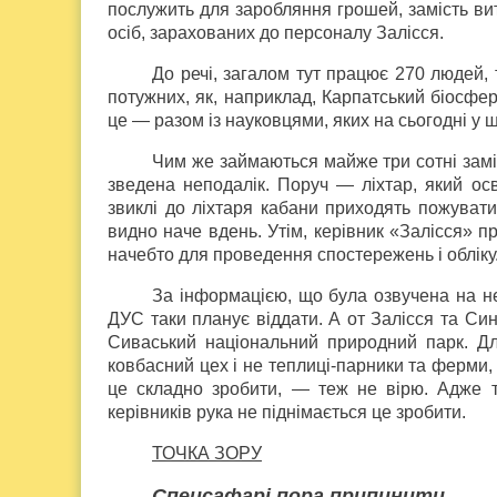
послужить для заробляння грошей, замість ви
осіб, зарахованих до персоналу Залісся.
До речі, загалом тут працює 270 людей, 
потужних, як, наприклад, Карпатський біосфе
це — разом із науковцями, яких на сьогодні у ш
Чим же займаються майже три сотні замі
зведена неподалік. Поруч — ліхтар, який ос
звиклі до ліхтаря кабани приходять пожувати
видно наче вдень. Утім, керівник «Залісся» 
начебто для проведення спостережень і обліку
За інформацією, що була озвучена на не
ДУС таки планує віддати. А от Залісся та Син
Сиваський національний природний парк. Д
ковбасний цех і не теплиці-парники та ферми, 
це складно зробити, — теж не вірю. Адже т
керівників рука не піднімається це зробити.
ТОЧКА ЗОРУ
Спецсафарі пора припинити