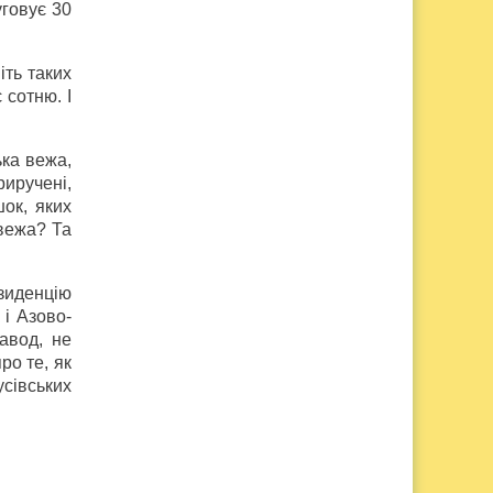
уговує 30
іть таких
 сотню. І
ька вежа,
иручені,
шок, яких
 вежа? Та
езиденцію
 і Азово-
авод, не
ро те, як
сівських