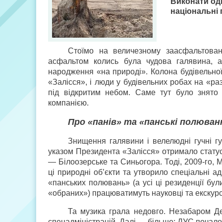
Виконати од
національні 
Стоїмо на величезному заасфальтова
асфальтом колись була чудова галявина, а
народження «на природі». Колона будівельної
«Залісся», і люди у будівельних робах на «р
під відкритим небом. Саме тут було знято 
компанією.
Про «панів» та «панські полюван
Знищення галявини і велелюдні гучні г
указом Президента «Залісся» отримало статус н
— Білоозерське та Синьогора. Тоді, 2009-го, 
ці природні об’єкти та утворило спеціальні ад
«панських полювань» (а усі ці резиденції бу
«обраних») працюватимуть науковці та екскур
Та музика грала недовго. Незабаром Д
спецадміністрацій. Далі — більше: ДУС почало