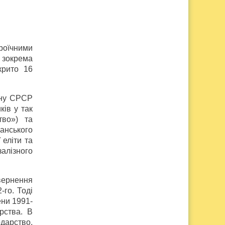
роїчними
а зокрема
крито 16
міну СРСР
ів у так
тво») та
канського
 еліти та
залізного
вернення
-го. Тоді
ени 1991-
арства. В
дарство.