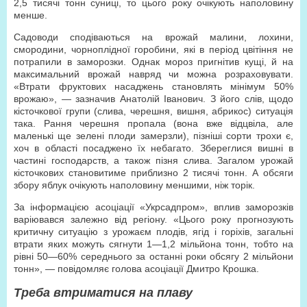
2,5 тисячі тонн суниці, то цього року очікують наполовину
менше.
Садоводи сподіваються на врожай малини, лохини,
смородини, чорноплідної горобини, які в період цвітіння не
потрапили в заморозки. Однак мороз пригнітив кущі, й на
максимальний врожай навряд чи можна розраховувати.
«Втрати фруктових насаджень становлять мінімум 50%
врожаю», — зазначив Анатолій Іванович. З його слів, щодо
кісточкової групи (слива, черешня, вишня, абрикос) ситуація
така. Рання черешня пропала (вона вже відцвіла, але
маленькі ще зелені плоди замерзли), пізніші сорти трохи є,
хоч в області посаджено їх небагато. Збереглися вишні в
частині господарств, а також пізня слива. Загалом урожай
кісточкових становитиме приблизно 2 тисячі тонн. А обсяги
збору яблук очікують наполовину меншими, ніж торік.
За інформацією асоціації «Укрсадпром», вплив заморозків
варіювався залежно від регіону. «Цього року прогнозують
критичну ситуацію з урожаєм плодів, ягід і горіхів, загальні
втрати яких можуть сягнути 1—1,2 мільйона тонн, тобто на
рівні 50—60% середнього за останні роки обсягу 2 мільйони
тонн», — повідомляє голова асоціації Дмитро Крошка.
Треба втриматися на плаву