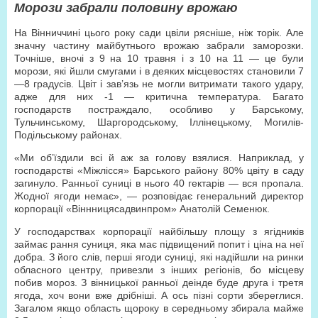
Морози забрали половину врожаю
На Вінниччині цього року сади цвіли рясніше, ніж торік. Але
значну частину майбутнього врожаю забрали заморозки.
Точніше, вночі з 9 на 10 травня і з 10 на 11 — це були
морози, які йшли смугами і в деяких місцевостях становили 7
—8 градусів. Цвіт і зав’язь не могли витримати такого удару,
адже для них -1 — критична температура. Багато
господарств постраждало, особливо у Барському,
Тульчинському, Шаргородському, Іллінецькому, Могилів-
Подільському районах.
«Ми об’їздили всі й аж за голову взялися. Наприклад, у
господарстві «Міжлісся» Барського району 80% цвіту в саду
загинуло. Ранньої суниці в нього 40 гектарів — вся пропала.
Жодної ягоди немає», — розповідає генеральний директор
корпорації «Віннницясадвинпром» Анатолій Семенюк.
У господарствах корпорації найбільшу площу з ягідників
займає рання суниця, яка має підвищений попит і ціна на неї
добра. З його слів, перші ягоди суниці, які надійшли на ринки
обласного центру, привезли з інших регіонів, бо місцеву
побив мороз. З вінницької ранньої деінде буде друга і третя
ягода, хоч вони вже дрібніші. А ось пізні сорти збереглися.
Загалом якщо область щороку в середньому збирала майже