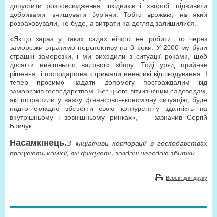
допустити розповсюдження шкідників і хвороб, підживити
добривами, знищувати бур’яни. Тобто врожаю, на який
розраховували, не буде, а витрати на догляд залишилися.
«Якщо зараз у таких садах нічого не робити, то через
заморозки втратимо перспективу на 3 роки. У 2000-му були
страшні заморозки, і ми виходили з ситуації роками, щоб
досягти нинішнього валового збору. Тоді уряд прийняв
рішення, і господарства отримали невеликі відшкодування. І
тепер просимо надати допомогу постраждалим від
заморозків господарствам. Без цього вітчизняним садоводам,
які потрапили у важку фінансово-економічну ситуацію, буде
надто складно зберегти свою конкурентну здатність на
внутрішньому і зовнішньому ринках», — зазначив Сергій
Бойчук.
Насамкінець.
З ініціативи корпорації в господарствах
працюють комісії, які фіксують завдані негодою збитки.
Версія для друку