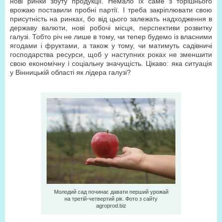
нові ринки збуту продукції. Немало їх саме з торішнього
врожаю поставили пробні партії. І треба закріплювати свою
присутність на ринках, бо від цього залежать надходження в
державу валюти, нові робочі місця, перспективи розвитку
галузі. Тобто річ не лише в тому, чи тепер будемо із власними
ягодами і фруктами, а також у тому, чи матимуть садівничі
господарства ресурси, щоб у наступних роках не зменшити
свою економічну і соціальну значущість. Цікаво: яка ситуація
у Вінницькій області як лідера галузі?
Молодий сад починає давати перший урожай
на третій-четвертий рік. Фото з сайту
agroprod.biz