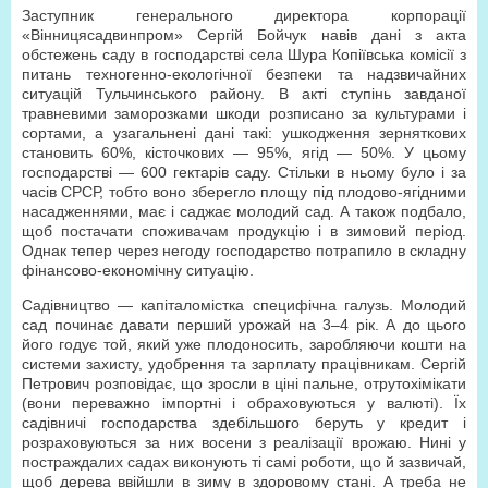
Заступник генерального директора корпорації
«Вінницясадвинпром» Сергій Бойчук навів дані з акта
обстежень саду в господарстві села Шура Копіївська комісії з
питань техногенно-екологічної безпеки та надзвичайних
ситуацій Тульчинського району. В акті ступінь завданої
травневими заморозками шкоди розписано за культурами і
сортами, а узагальнені дані такі: ушкодження зерняткових
становить 60%, кісточкових — 95%, ягід — 50%. У цьому
господарстві — 600 гектарів саду. Стільки в ньому було і за
часів СРСР, тобто воно зберегло площу під плодово-ягідними
насадженнями, має і саджає молодий сад. А також подбало,
щоб постачати споживачам продукцію і в зимовий період.
Однак тепер через негоду господарство потрапило в складну
фінансово-економічну ситуацію.
Садівництво — капіталомістка специфічна галузь. Молодий
сад починає давати перший урожай на 3–4 рік. А до цього
його годує той, який уже плодоносить, заробляючи кошти на
системи захисту, удобрення та зарплату працівникам. Сергій
Петрович розповідає, що зросли в ціні пальне, отрутохімікати
(вони переважно імпортні і обраховуються у валюті). Їх
садівничі господарства здебільшого беруть у кредит і
розраховуються за них восени з реалізації врожаю. Нині у
постраждалих садах виконують ті самі роботи, що й зазвичай,
щоб дерева ввійшли в зиму в здоровому стані. А треба не