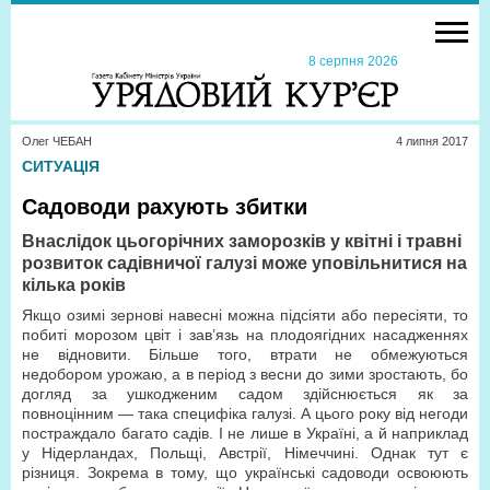
8 серпня 2026
Олег ЧЕБАН
4 липня 2017
СИТУАЦІЯ
Садоводи рахують збитки
Внаслідок цьогорічних заморозків у квітні і травні
розвиток садівничої галузі може уповільнитися на
кілька років
Якщо озимі зернові навесні можна підсіяти або пересіяти, то
побиті морозом цвіт і зав’язь на плодоягідних насадженнях
не відновити. Більше того, втрати не обмежуються
недобором урожаю, а в період з весни до зими зростають, бо
догляд за ушкодженим садом здійснюється як за
повноцінним — така специфіка галузі. А цього року від негоди
постраждало багато садів. І не лише в Україні, а й наприклад
у Нідерландах, Польщі, Австрії, Німеччині. Однак тут є
різниця. Зокрема в тому, що українські садоводи освоюють