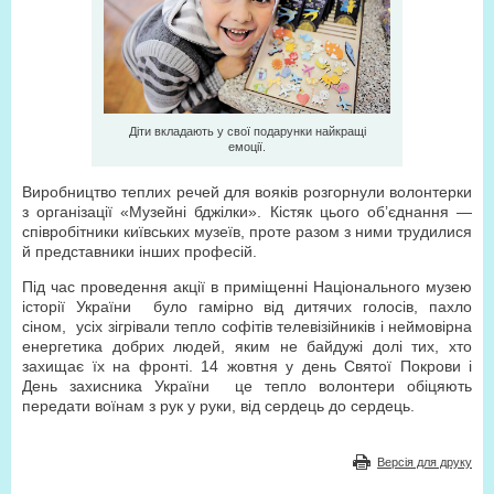
Діти вкладають у свої подарунки найкращі
емоції.
Виробництво теплих речей для вояків розгорнули волонтерки
з організації «Музейні бджілки». Кістяк цього об’єднання —
співробітники київських музеїв, проте разом з ними трудилися
й представники інших професій.
Під час проведення акції в приміщенні Національного музею
історії України було гамірно від дитячих голосів, пахло
сіном, усіх зігрівали тепло софітів телевізійників і неймовірна
енергетика добрих людей, яким не байдужі долі тих, хто
захищає їх на фронті. 14 жовтня у день Святої Покрови і
День захисника України це тепло волонтери обіцяють
передати воїнам з рук у руки, від сердець до сердець.
Версія для друку