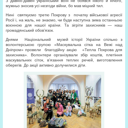
З давніх-давен український воїн не боявся нікого й нічого,
мужньо зносив усі незгоди війни, бо мав міцний тил.
Нині святкуємо третю Покрову з початку військової агресії
Росії і, на жаль, не знаємо, чи буде наступна зима останньою
воєнною для нашої країни. Та зігріти захисників — наш
громадянський обов’язок.
Днями Національний музей історії України спільно з
волонтерською групою «Маскувальна сітка на Вежі над
Дніпром» провели благодійну акцію «Тепла Покрова для
захисника». Волонтери організували збір коштів, плетіння
маскувальних сіток, в’язання теплих речей, виготовлення
оберегів. До акції активно долучилися діти.