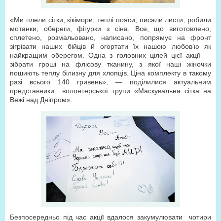
«Ми плели сітки, кікімори, теплі пояси, писали листи, робили
мотанки, обереги, фігурки з сіна. Все, що виготовлено,
сплетено, розмальовано, написано, попрямує на фронт
зігрівати наших бійців й огортати їх нашою любов’ю як
найкращим оберегом. Одна з головних цілей цієї акції —
зібрати гроші на флісову тканину, з якої наші жіночки
пошиють теплу білизну для хлопців. Ціна комплекту в такому
разі всього 140 гривень», — поділилися актуальним
представники волонтерської групи «Маскувальна сітка на
Вежі над Дніпром».
Безпосередньо під час акції вдалося закумулювати чотири