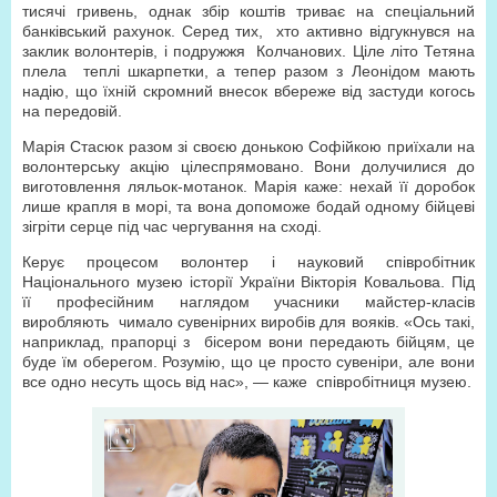
тисячі гривень, однак збір коштів триває на спеціальний
банківський рахунок. Серед тих, хто активно відгукнувся на
заклик волонтерів, і подружжя Колчанових. Ціле літо Тетяна
плела теплі шкарпетки, а тепер разом з Леонідом мають
надію, що їхній скромний внесок вбереже від застуди когось
на передовій.
Марія Стасюк разом зі своєю донькою Софійкою приїхали на
волонтерську акцію цілеспрямовано. Вони долучилися до
виготовлення ляльок-мотанок. Марія каже: нехай її доробок
лише крапля в морі, та вона допоможе бодай одному бійцеві
зігріти серце під час чергування на сході.
Керує процесом волонтер і науковий співробітник
Національного музею історії України Вікторія Ковальова. Під
її професійним наглядом учасники майстер-класів
виробляють чимало сувенірних виробів для вояків. «Ось такі,
наприклад, прапорці з бісером вони передають бійцям, це
буде їм оберегом. Розумію, що це просто сувеніри, але вони
все одно несуть щось від нас», — каже співробітниця музею.