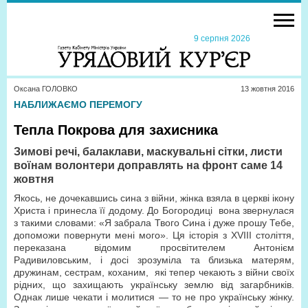
9 серпня 2026
Оксана ГОЛОВКО
13 жовтня 2016
НАБЛИЖАЄМО ПЕРЕМОГУ
Тепла Покрова для захисника
Зимові речі, балаклави, маскувальні сітки, листи
воїнам волонтери доправлять на фронт саме 14
жовтня
Якось, не дочекавшись сина з війни, жінка взяла в церкві ікону
Христа і принесла її додому. До Богородиці вона звернулася
з такими словами: «Я забрала Твого Сина і дуже прошу Тебе,
допоможи повернути мені мого». Ця історія з XVIII століття,
переказана відомим просвітителем Антонієм
Радивиловським, і досі зрозуміла та близька матерям,
дружинам, сестрам, коханим, які тепер чекають з війни своїх
рідних, що захищають українську землю від загарбників.
Однак лише чекати і молитися — то не про українську жінку.