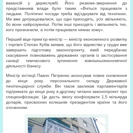
вакансій у держслужбі. Його резюме-звернення до
представників влади було таким: «Вчіться працювати з
людьми. Політичні посади треба від’єднувати від технічних.
Ми вже допрацювалися, що одні приходять, усіх звільняють,
бо вони найрозумніші. Потім інші приходять і звільняють тих,
кого призначили, а потім працювати немає кому».
Перший віце-прем’єр-міністр — міністр економічного розвитку
і торгівлі Степан Кубів заявив, що його відомство у грудні вже
завершить підготовку законопроекту, який передбачає
скасування повноважень державних органів із застосування
санкції тимчасового зупинення зовнішньоекономічної
діяльності бізнесу.
Міністр юстиції Павло Петренко анонсував повне оновлення
до кінця року персонального складу Державної
пенітенціарної служби. Він також закликав парламентаріїв
підтримати до кінця року в другому читанні законопроект про
спецконфіскацію. Це дасть змогу конфіскувати 1,5 мільярда
доларів, присвоєних колишнім президентом країни та його
оточенням.