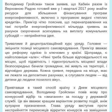
Володимир Гройсман також заявив, що Кабмін разом із
Верховною Радою готовий вже у I кварталі 2017 року знайти
ресурси для збільшення фінансування програм
енергоефективності, включно з програмою видачі «теплих
кредитів». Прем’єр чітко пояснив, що перенаправлення на
такі потреби енергоефективності мільярда гривень за
рахунок скорочення асигнувань на виплату комунальних
субсидій — неприйнятна ідея.
Триватиме й децентралізаційний курс уряду. Головне —
зміцнити позиції місцевого самоврядування. Прем’єр вважає
цю реформу однією із ключових у країні. Щоправда, є
найголовніше «але»: «Нині треба більше відповідальності на
місцях, щоб підзвітність і підконтрольність місцевої влади
безпосередньо бачили громадяни, які живуть на території, і
відповідно держава. Кожна гривня, передана на місця, має
не лежати на депозитних рахунках, а слугувати людям — від
дитини до людини похилого віку».
Привітавши в такий спосіб країну з Днем місцевого
самоврядування, Володимир Гройсман повів мову про
конкурсний відбір та «змагання» за посаду у державній
службі. Це він вважає кращим варіантом розвитку подій, аніж
кулуарне призначення. Глава уряду виступив проти
несприйняття переможців відкритих конкурсів на заміщення