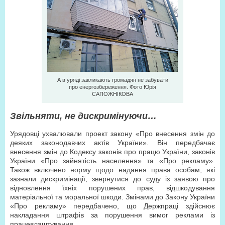
А в уряді закликають громадян не забувати
про енергозбереження. Фото Юрія
САПОЖНІКОВА
Звільняти, не дискримінуючи…
Урядовці ухвалювали проект закону «Про внесення змін до
деяких законодавчих актів України». Він передбачає
внесення змін до Кодексу законів про працю України, законів
України «Про зайнятість населення» та «Про рекламу».
Також включено норму щодо надання права особам, які
зазнали дискримінації, звернутися до суду із заявою про
відновлення їхніх порушених прав, відшкодування
матеріальної та моральної шкоди. Змінами до Закону України
«Про рекламу» передбачено, що Держпраці здійснює
накладання штрафів за порушення вимог реклами із
працевлаштування.