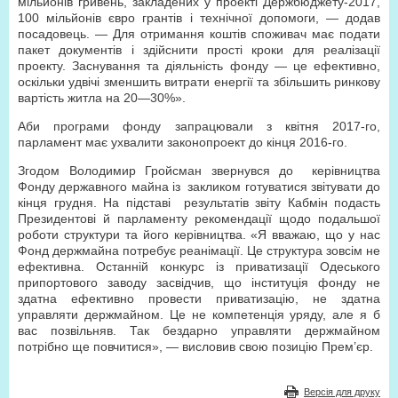
мільйонів гривень, закладених у проекті Держбюджету-2017,
100 мільйонів євро грантів і технічної допомоги, — додав
посадовець. — Для отримання коштів споживач має подати
пакет документів і здійснити прості кроки для реалізації
проекту. Заснування та діяльність фонду — це ефективно,
оскільки удвічі зменшить витрати енергії та збільшить ринкову
вартість житла на 20—30%».
Аби програми фонду запрацювали з квітня 2017-го,
парламент має ухвалити законопроект до кінця 2016-го.
Згодом Володимир Гройсман звернувся до керівництва
Фонду державного майна із закликом готуватися звітувати до
кінця грудня. На підставі результатів звіту Кабмін подасть
Президентові й парламенту рекомендації щодо подальшої
роботи структури та його керівництва. «Я вважаю, що у нас
Фонд держмайна потребує реанімації. Це структура зовсім не
ефективна. Останній конкурс із приватизації Одеського
припортового заводу засвідчив, що інституція фонду не
здатна ефективно провести приватизацію, не здатна
управляти держмайном. Це не компетенція уряду, але я б
вас позвільняв. Так бездарно управляти держмайном
потрібно ще повчитися», — висловив свою позицію Прем’єр.
Версія для друку