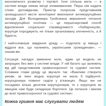
економічного розвитку і торгівлі. Їхня спільна мета — в
системі влади немає місця зловживанням. Перш ніж надати
слово доповідачам, Прем’єр попросив представників
громадськості вести моніторинг виконання антикорупційних
заходів. Для Володимира Гройсмана вирішення питання
антикорупційної політики — це першочерговий спосіб
відновлення соціальної справедливості. «Хабарництво,
корупція породжують не тільки організовану злочинність, а й
бідність.
І найголовніше завдання уряду — подолати ці явища і
віддати все, що належить, українським громадянам», —
сказав він.
Ситуація нагадує замкнене коло, адже ця модель не
запрацює без змін у системі влади. У ній багато що залежить
від дій представників правоохоронної та судової систем.
Словами глави уряду це звучало так: «Важливо створити
умови, за яких жодна корупція не мала б під∂рунтя;
корупціонери повинні сидіти у в’язницях. Якщо ми не
посадимо кілька десятків корупціонерів, то з корупцією як
явищем нам буде складніше боротися. Це питання і виклик
до всієї правоохоронної та судової систем».
Кожна гривня має слугувати людям