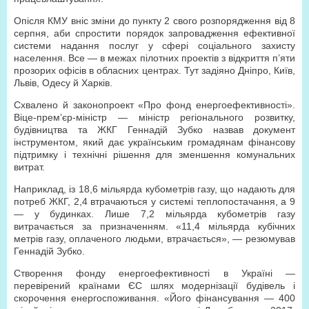
Опісля КМУ вніс зміни до пункту 2 свого розпорядження від 8
серпня, аби спростити порядок запровадження ефективної
системи надання послуг у сфері соціального захисту
населення. Все — в межах пілотних проектів з відкриття п’яти
прозорих офісів в обласних центрах. Тут задіяно Дніпро, Київ,
Львів, Одесу й Харків.
Схвалено й законопроект «Про фонд енергоефективності».
Віце-прем’єр-міністр — міністр регіонального розвитку,
будівництва та ЖКГ Геннадій Зубко назвав документ
інструментом, який дає українським громадянам фінансову
підтримку і технічні рішення для зменшення комунальних
витрат.
Наприклад, із 18,6 мільярда кубометрів газу, що надають для
потреб ЖКГ, 2,4 втрачаються у системі теплопостачання, а 9
— у будинках. Лише 7,2 мільярда кубометрів газу
витрачається за призначенням. «11,4 мільярда кубічних
метрів газу, оплаченого людьми, втрачається», — резюмував
Геннадій Зубко.
Створення фонду енергоефективності в Україні —
перевірений країнами ЄС шлях модернізації будівель і
скорочення енергоспоживання. «Його фінансування — 400