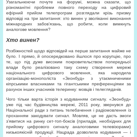
Узагальнюючи почуте на форумі, можна сказати, що
різноманітні проблеми повного переходу на цифровий
ефірний прийом телепрограм розглядали крізь призму
відповіді на три запитання: хто винен у зволіканні виконання
міжнародних забов’язань, що робити, коли вимкнуть
аналогове мовлення?
Хто винен?
Розбіжностей щодо відповідей на перше запитання майже не
було. І прямо, й опосередковано йшлося про корупцію, про
те, що під дуже високим покровительством попередньої
влади було реалізовано таку схему створення мережі
національного цифрового мовлення, яка народила
організацію-монополіста «Зеонбуд» з утаємниченими
кіпрськими власниками та гігантськими преференціями за
рахунок інших учасників телеринку: мовців і телеглядачів.
Чого тільки варта історія з кодуванням сигналу. «Зеонбуд»
уже під час будівництва мережі, 2011 року, звернувся до
Національної ради з питань телебачення і радіомовлення із
проханням закодувати сигнал. Мовляв, це не дасть змоги
з’явитися на ринку сет-топ-боксів (приладів, необхідних для
прийому цифрового сигналу аналоговими телевізорами)
низькоякісній продукції. Нацрада дозволила кодування — і