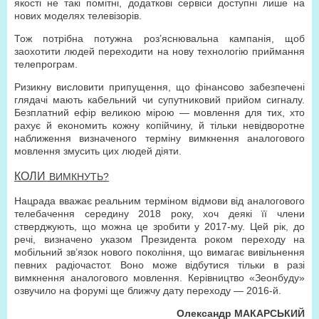
якості не такі помітні, додаткові сервіси доступні лише на
нових моделях телевізорів.
Тож потрібна потужна роз’яснювальна кампанія, щоб
заохотити людей переходити на нову технологію приймання
телепрограм.
Ризикну висловити припущення, що фінансово забезпечені
глядачі мають кабельний чи супутниковий прийом сигналу.
Безплатний ефір великою мірою — мовлення для тих, хто
рахує й економить кожну копійчину, й тільки невідворотне
наближення визначеного терміну вимкнення аналогового
мовлення змусить цих людей діяти.
КОЛИ
ВИМКНУТЬ?
Нацрада вважає реальним терміном відмови від аналогового
телебачення середину 2018 року, хоч деякі її члени
стверджують, що можна це зробити у 2017-му. Цей рік, до
речі, визначено указом Президента роком переходу на
мобільний зв’язок нового покоління, що вимагає вивільнення
певних радіочастот. Воно може відбутися тільки в разі
вимкнення аналогового мовлення. Керівництво «Зеонбуду»
озвучило на форумі ще ближчу дату переходу — 2016-й.
Олександр МАКАРСЬКИЙ