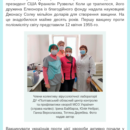
президент США Франклін Рузвельт. Коли це трапилося, його
дружина Елеонора із благодійного фонду надала науковцеві
Джонасу Солку мільйон доларів для створення вакцини. На
це знадобилося майже десять років. Першу вакцину проти
поліомієліту світу представили 12 квітня 1955-го.
Члени колективу вірусологічної лабораторії
ДУ «Полтавський обласний центр контролю
та профілактики хвороб МОЗ України»
(справа наліво): Ірина Байбарза, Юлія Небрат,
Ганна Верхолазова, Тетяна Дерябіна. Фото
надав автор
Вакцинувати українців проти цієї хвороби активно почали у