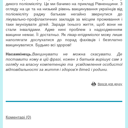
дикого поліомієліту. Це ми бачимо на прикладі Рівненщини. З
огляду на це та на низький рівень вакцинування українців від
поліомієліту раджу батькам негайно звернутися до
лікувально-профілактичних закладів за місцем проживання і
таки імунізувати дітей. Заради їхнього життя, щоб вони не
стали інвалідами. Адже нині проблем з надходженням
вакцини немає. Її достатньо. Як лікар-епідеміолог можу лише
наполягати дослухатися до порад фахівців і безплатно
вакцинуватися. Будьмо всі здорові!
Насамкінець.
Вакцинувати не можна скасувати. Де
поставити кому в цій фразі, кожен з батьків вирішує сам з
огляду на власну компетенцію та усвідомлення особистої
відповідальності за життя і здоров’я дітей і родини.
Версія для друку
Коментарі (0)