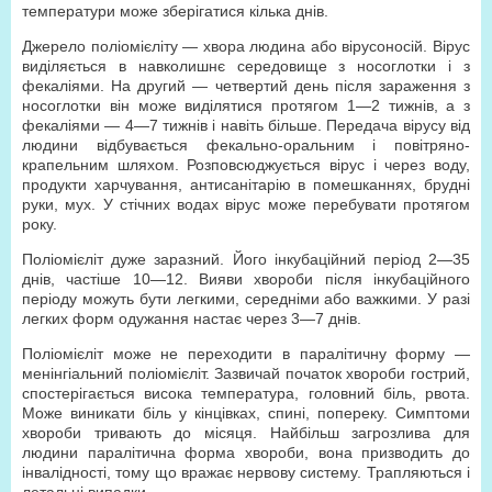
температури може зберігатися кілька днів.
Джерело поліомієліту — хвора людина або вірусоносій. Вірус
виділяється в навколишнє середовище з носоглотки і з
фекаліями. На другий — четвертий день після зараження з
носоглотки він може виділятися протягом 1—2 тижнів, а з
фекаліями — 4—7 тижнів і навіть більше. Передача вірусу від
людини відбувається фекально-оральним і повітряно-
крапельним шляхом. Розповсюджується вірус і через воду,
продукти харчування, антисанітарію в помешканнях, брудні
руки, мух. У стічних водах вірус може перебувати протягом
року.
Поліомієліт дуже заразний. Його інкубаційний період 2—35
днів, частіше 10—12. Вияви хвороби після інкубаційного
періоду можуть бути легкими, середніми або важкими. У разі
легких форм одужання настає через 3—7 днів.
Поліомієліт може не переходити в паралітичну форму —
менінгіальний поліомієліт. Зазвичай початок хвороби гострий,
спостерігається висока температура, головний біль, рвота.
Може виникати біль у кінцівках, спині, попереку. Симптоми
хвороби тривають до місяця. Найбільш загрозлива для
людини паралітична форма хвороби, вона призводить до
інвалідності, тому що вражає нервову систему. Трапляються і