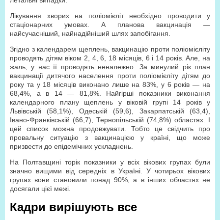
летальні випадки.
Лікування хворих на поліомієліт необхідно проводити у
стаціонарних умовах. А планова вакцинація —
найсучасніший, найнадійніший шлях запобігання.
Згідно з календарем щеплень, вакцинацію проти поліомієліту
проводять дітям віком 2, 4, 6, 18 місяців, 6 і 14 років. Але, на
жаль, у нас її проводять неналежно. За минулий рік план
вакцинації дитячого населення проти поліомієліту дітям до
року та у 18 місяців виконано лише на 83%, у 6 років — на
68,4%, а в 14 — 81,8%. Найгірші показники виконання
календарного плану щеплень у віковій групі 14 років у
Львівській (58,1%), Одеській (59,6), Закарпатській (63,4),
Івано-Франківській (66,7), Тернопільській (74,8%) областях. І
цей список можна продовжувати. Тобто це свідчить про
провальну ситуацію з вакцинацією у країні, що може
призвести до епідемічних ускладнень.
На Полтавщині торік показники у всіх вікових групах були
значно вищими від середніх в Україні. У чотирьох вікових
групах вони становили понад 90%, а в інших областях не
досягали цієї межі.
Кадри вирішують все