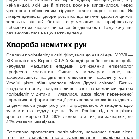
найменшої, якій ще й півтора року не виповнилося, через
ураження небезпечним вірусом стався парез кінцівок. Як
лікар-епідеміолог добре розумію, що дитяче здоров’я цілком
залежить від дій батьків, спрямованих на профілактику
небезпечних хвороб, чи їхньої бездіяльності. Тому хочу ще
раз висловитися на цю важливу тему.
Хвороба немитих рук
Спалахи поліомієліту у світі фіксували до нашої ери. У XVIII—
XIX століттях у Європі, США й Канаді ця небезпечна хвороба
набувала масштабів епідемій. Вітчизняний епідеміолог
професор Костянтин Синяк у мемуарах пише, що
захворюваність на дитячий епідемічний параліч у світі й
Україні різко збільшувалася після Другої світової. Батьки
впадали в паніку, почувши лише натяк на можливий діагноз
поліомієліт у дитини. І лякалися, адже після перенесеної
паралітичної форми інфекції розвивалася важка інвалідність.
Епідемічна ситуація рік у рік погіршувалася. А вакцини, щоб
зупинити цю недугу, ще не було. Раніше від неї в різних
країнах вмирало 10—30% людей, а з тих, які захворіли, до
40% ставали інвалідами.
Ефективно протистояти поліо-мієліту навчилися тільки після
того, як унаслідок цього захворювання інвалідом став