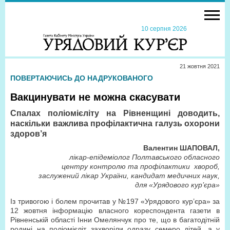
10 серпня 2026
21 жовтня 2021
ПОВЕРТАЮЧИСЬ ДО НАДРУКОВАНОГО
Вакцинувати не можна скасувати
Спалах поліомієліту на Рівненщині доводить,
наскільки важлива профілактична галузь охорони
здоров’я
Валентин ШАПОВАЛ,
лікар-епідеміолог Полтавського обласного
центру контролю та профілактики хвороб,
заслужений лікар України, кандидат медичних наук,
для «Урядового кур’єра»
Із тривогою і болем прочитав у №197 «Урядового кур’єра» за
12 жовтня інформацію власного кореспондента газети в
Рівненській області Інни Омелянчук про те, що в багатодітній
родині на поліомієліт захворіли одразу семеро дітей, а у