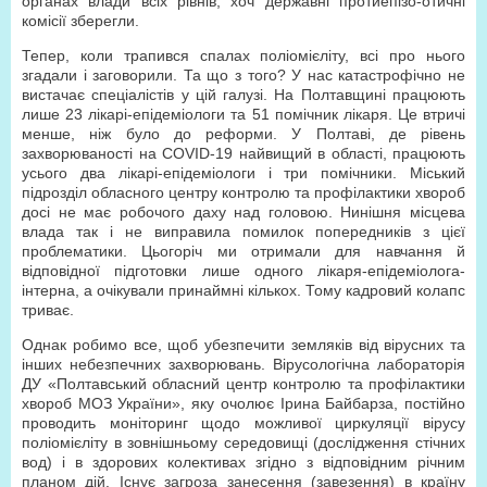
органах влади всіх рівнів, хоч державні протиепізо-отичні
комісії зберегли.
Тепер, коли трапився спалах поліомієліту, всі про нього
згадали і заговорили. Та що з того? У нас катастрофічно не
вистачає спеціалістів у цій галузі. На Полтавщині працюють
лише 23 лікарі-епідеміологи та 51 помічник лікаря. Це втричі
менше, ніж було до реформи. У Полтаві, де рівень
захворюваності на COVID-19 найвищий в області, працюють
усього два лікарі-епідеміологи і три помічники. Міський
підрозділ обласного центру контролю та профілактики хвороб
досі не має робочого даху над головою. Нинішня місцева
влада так і не виправила помилок попередників з цієї
проблематики. Цьогоріч ми отримали для навчання й
відповідної підготовки лише одного лікаря-епідеміолога-
інтерна, а очікували принаймні кількох. Тому кадровий колапс
триває.
Однак робимо все, щоб убезпечити земляків від вірусних та
інших небезпечних захворювань. Вірусологічна лабораторія
ДУ «Полтавський обласний центр контролю та профілактики
хвороб МОЗ України», яку очолює Ірина Байбарза, постійно
проводить моніторинг щодо можливої циркуляції вірусу
поліомієліту в зовнішньому середовищі (дослідження стічних
вод) і в здорових колективах згідно з відповідним річним
планом дій. Існує загроза занесення (завезення) в країну