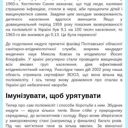
1960-х. Костянтин Синяк зазначає, що тоді люди, налякані
страшною інфекцією, стояли в черзі, аби прищепити дітей і
вакцинуватися самим. Завдяки цим заходам захворюваність
дитячого населення вдалося зменшити. Якщо у
довакцинальний період 1959 року показник захворюваності
на поліомієліт в Україні був 9,1 на 100 тисяч населення, то
1963-го він знизився до 0,13. Це була перемога!
До подолання недуги причетні фахівці Полтавської обласної
санітарно-епідеміологічної служби, зокрема кандидат
медичних наук Микола Ковган та епідеміолог Йосип
Клорфайн. У країні регулярно стали проводити вакцинацію
всіх вікових груп населення, діяв ефективний
епідеміологічний нагляд. Унаслідок таких дій 2002 року наша
область отримала сертифікат ВООЗ, що вона вільна від
поліомієліту. І ось тепер знову дізнаємося про спалах в
Україні цієї небезпечної хвороби.
Імунізувати, щоб урятувати
Тепер про сам поліомієліт і способи боротьби з ним. Збудник
недуги — віруси кількох типів. Вони стійкі у природному
середовищі, до антисептиків і холоду. Вірус може зберігатися
у замороженому стані (наприклад у фекаліях) багато років.
Під час кип’ятіння гине за кілька хвилин. За кімнатної