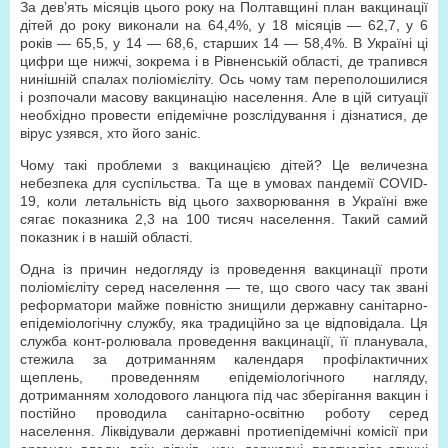
За дев’ять місяців цього року на Полтавщині план вакцинації
дітей до року виконали на 64,4%, у 18 місяців — 62,7, у 6
років — 65,5, у 14 — 68,6, старших 14 — 58,4%. В Україні ці
цифри ще нижчі, зокрема і в Рівненській області, де трапився
нинішній спалах поліомієліту. Ось чому там переполошилися
і розпочали масову вакцинацію населення. Але в цій ситуації
необхідно провести епідемічне розслідування і дізнатися, де
вірус узявся, хто його заніс.
Чому такі проблеми з вакцинацією дітей? Це величезна
небезпека для суспільства. Та ще в умовах пандемії COVID-
19, коли летальність від цього захворювання в Україні вже
сягає показника 2,3 на 100 тисяч населення. Такий самий
показник і в нашій області.
Одна із причин недогляду із проведення вакцинації проти
поліомієліту серед населення — те, що свого часу так звані
реформатори майже повністю знищили державну санітарно-
епідеміологічну службу, яка традиційно за це відповідала. Ця
служба конт-ролювала проведення вакцинації, її планувала,
стежила за дотриманням календаря профілактичних
щеплень, проведенням епідеміологічного нагляду,
дотриманням холодового ланцюга під час зберігання вакцин і
постійно проводила санітарно-освітню роботу серед
населення. Ліквідували державні протиепідемічні комісії при