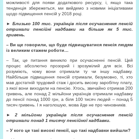
можливості для появи додаткового ресурсу, і, якщо така
тенденція збережеться, ми вийдемо з новими ініціативами
щодо підвищення пенсій у 2018 році.
►
Близько 100 тис. українців після осучаснення пенсій
отримали пенсійні надбавки на більше як 5 тис.
гривень.
– Ви ще говорили, що буде підвищуватися пенсія людям
із великим стажем роботи…
– Так, це питання виникло при осучасненні пенсій. Цей
процес абсолютно прозорий і зрозумілий для всіх. Всі
розуміють, чому вони отримали ту чи іншу надбавку.
Найбільше підвищення пенсій отримали, безумовно, ті, хто
мав достатній трудовий стаж і досить високу заробітну плату,
з якої вони виходили на пенсію. Хтось, звичайно отримав 200
гривень, але понад 2 мільйони українців отримали надбавку
до пенсії понад 1000 грн, а біля 100 тисяч людей – понад 5
тисяч гривень. І я наголошую, мова йде не про чиновників.
►
2 мільйони українців після осучаснення пенсій
отримали понад 1 тисячу пенсійної надбавки.
– У кого це такі високі пенсії, що такі надбавки вийшли?