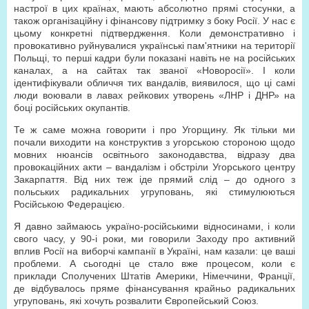
настрої в цих країнах, мають абсолютно прямі стосунки, а
також організаційну і фінансову підтримку з боку Росії. У нас є
цьому конкретні підтвердження. Коли демонстративно і
провокативно руйнувалися українські пам'ятники на території
Польщі, то перші кадри були показані навіть не на російських
каналах, а на сайтах так званої «Новоросії». І коли
ідентифікували обличчя тих вандалів, виявилося, що ці самі
люди воювали в лавах рейкових утворень «ЛНР і ДНР» на
боці російських окупантів.
Те ж саме можна говорити і про Угорщину. Як тільки ми
почали виходити на конструктив з угорською стороною щодо
мовних нюансів освітнього законодавства, відразу два
провокаційних акти – вандалізм і обстріли Угорського центру
Закарпаття. Від них теж іде прямий слід – до одного з
польських радикальних угруповань, які стимулюються
Російською Федерацією.
Я давно займаюсь україно-російськими відносинами, і коли
свого часу, у 90-і роки, ми говорили Заходу про активний
вплив Росії на виборчі кампанії в Україні, нам казали: це ваші
проблеми. А сьогодні це стало вже процесом, коли є
приклади Сполучених Штатів Америки, Німеччини, Франції,
де відбувалось пряме фінансування крайньо радикальних
угруповань, які хочуть розвалити Європейський Союз.