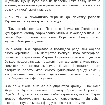
Я думаю, що це буде скоріше червень, і вже влітку настане
момент, коли кошти відповідним чином почнуть працювати на
розвиток української культури.
– Чи такі ж приблизно терміни до початку роботи
Українського культурного фонду?
– Там історія теж така. По-перше, існування Українського
культурного фонду зафіксовано чинним законодавством, це
закон України, який ухвалений Верховною Радою, і ми
мусимо його реалізувати.
На сьогодні вже сформована наглядова рада, яка обрала
свого керівника – і міністерство культури його затвердило.
Головою фонду стала Марина Порошенко, але її функції –
більше представницькі, іміджеві, такі, що дадуть можливості
залучати до сфери культури більше інвестицій, адже
специфіка роботи Українського культурного фонду саме у
використанні не лише державних коштів, а й у
позабюджетному фінансуванні.
Вже призначено виконавчого директора фонду – це Юлія
Федів, яка була керівником напрямку «Креативна Європа» в
Україні й досить непогано себе зарекомендувала. Зараз
триває формування команди, створюються відповідні
експертні групи в межах фонду по різних напрямках.