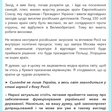
Захід, я вже бачу, почав розуміти це, і йде на посилення
санкцій, плюс маємо жорстку реакцію країн Європейського
Союзу, яку підтримав і Президент України і вжили відповідних
заходів щодо висилки російських дипломатів. Понад 150 осіб
з різних країн світу було вислано, як акт солідарності проти
отруєнь, які відбулися в Великобританії. Тому всі мають
робити висновки.
Не можна нехтувати російською загрозою та впливом Росії на
внутрішні політичні процеси, тому що завтра Москва через
свої кишенькові структури й відповідні технології буде
приймати рішення: хто буде президентом Польщі, Угорщини
чи інших країн.
Я думаю, що в цьому не зацікавлена жодна країна світу, щоб
їм хтось у Кремлі призначав керівництво. Я сподіваюся, що ці
країни це чудово розуміють.
►
Сьогодні не лише Україна, а весь світ знаходиться у
стані агресії з боку Росії.
– Наразі актуально стоїть питання прийняття закону про
забезпечення функціонування української мови як
державної. Наскільки, на вашу думку, цей законопроект
допрацьований і чи може він уже в такому вигляді