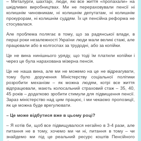
– Металурги, шахтарі, люди, які все життя «пропахали» на
шкідливих виробництвах. Ми не перераховували пенсії ні
колишнім чиновникам, ні колишнім депутатам, ні колишнім
прокурорам, ні колишнім суддям. Їх ця пенсійна реформа не
стосувалася.
Але проблема полягає в тому, що за радянської влади, в
перші роки незалежності України люди мали великі стажі, але
працювали або в колгоспах за трудодні, або за копійки.
Це не вина нинішнього уряду, що тоді їм платили копійки і
через це була нарахована мізерна пенсія.
Це не наша вина, але ми не можемо на це не відреагувати,
тому було доручення Міністерству соціальної політики
розробити механізм – як можна людям, котрі все життя
відпрацювали, мають колосальний страховий стаж – 35, 40,
45 років – додатково зробити стимули для підвищення пенсії.
Зараз міністерство над цим працює, і ми чекаємо пропозиції,
як це можна буде врегулювати.
– Це може відбутися вже в цьому році?
– Я хотів би, щоб все підвищувалося негайно в 3-4 рази, але
питання не в тому, хочемо ми чи ні, питання в тому – чи
знайдемо ми під це реальний ресурс коштів Пенсійного