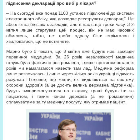
підписання декларації про вибір лікаря?
– На сьогодні вже понад 1100 установ підключені до системи
електронного обліку, яка дозволяє реєструвати декларації. Це
абсолютна більшість закладів, але в нас є ще трохи часу. З 2
квітня лише стартував цей процес, він не має часових
обмежень, тобто, не треба одразу бігти стрімголов і
хвилюватися, що не встигнете.
Марно було б чекати, що 3 квітня вже будуть нові заклади
первинної медицини. За 26 років незалежності медична
галузь була фактично розгромлена, і лише протягом останніх
років ми намагаємося навести там лад. Медична реформа
лише розпочалась, і лише через кілька років українці відчують
результат. Головне, що кошти, які виділяються на систему
охорони здоров'я (а це досить велика державна підтримка),
будуть використовуватися на людину, гроші будуть іти за
пацієнтом, і таким чином держава (а не громадянин)
сплачуватиме за ту медичну послугу, яку отримав пацієнт.