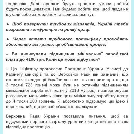
тенденцію. Далі зарплати будуть зростати, умови роботи
будуть покращуватися, і ми будемо робити все, щоб люди не
шукали себе за кордоном, а залишалися тут.
►
Щоб повернути трудових мігрантів, Україні треба
вигравати конкуренцію на ринку праці.
►
Через втрати трудового потенціалу проходять
абсолютно всі країни, це об'єктивний процес.
– Ви анонсували підвищення мінімальної заробітної
плати до 4100 грн. Коли це може відбутися?
– Цю ініціативу проголосив Президент України. У листі до
Кабінету міністрів та до Верховної Ради він зазначив, що
економічні тенденції України дозволяють говорити про те, що
3 тисячі 723 гривні може бути не останнім підвищенням
мінімальної заробітної плати у 2018-му році, і запропонував
розглянути можливість підвищити мінімальну заробітну плату
до 4 тисяч 100 гривень. Я абсолютно підтримую цю ідею і
переконаний, що ми зобов'язані її реалізувати.
Верховна Рада України поставила питання, щоб за
підсумками першого кварталу уряд вивчив це питання і вніс
відповідну пропозицію.