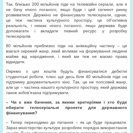
Так, близько 200 мільйонів піде на телевізійні серіали, але я
не бачу нічого поганого, якщо буде і цей сегмент ринку
розвиватися. Держкіно не фінансувало телесеріали, однак,
це теж частина культурного простору, це об'єктивна
реальність, і немає нічого поганого, якщо держава буде
допомагати і вкладати певний ресурс у розробку
телесеріалів.
80 мільйонів приблизно піде на анімаційну частину – це
взагалі окремий жанр, який впливає на формування людини
майже від народження, і який ми теж не маємо права
відкидати.
Окремо з цих коштів будуть фінансуватися дебютні
студентські роботи, плюс ще десь біля 40 мільйонів піде на
підтримку документального кіно. Так, це не попсовий жанр,
але це – частина нашого культурного простору, який держава
також зобов’язана підтримувати.
– Чи є вже бачення, за якими критеріями і хто буде
обирати телесеріальні проекти для державного
фінансування?
– Тепер переходимо до питання – як це буде працювати.
Зараз міністерство культури розробляє порядок використання