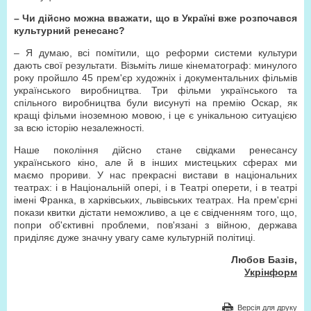
– Чи дійсно можна вважати, що в Україні вже розпочався
культурний ренесанс?
– Я думаю, всі помітили, що реформи системи культури
дають свої результати. Візьміть лише кінематограф: минулого
року пройшло 45 прем'єр художніх і документальних фільмів
українського виробництва. Три фільми українського та
спільного виробництва були висунуті на премію Оскар, як
кращі фільми іноземною мовою, і це є унікальною ситуацією
за всю історію незалежності.
Наше покоління дійсно стане свідками ренесансу
українського кіно, але й в інших мистецьких сферах ми
маємо прориви. У нас прекрасні вистави в національних
театрах: і в Національній опері, і в Театрі оперети, і в театрі
імені Франка, в харківських, львівських театрах. На прем'єрні
покази квитки дістати неможливо, а це є свідченням того, що,
попри об'єктивні проблеми, пов'язані з війною, держава
приділяє дуже значну увагу саме культурній політиці.
Любов Базів,
Укрінформ
Версія для друку