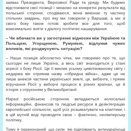
заявах Президента, Верховної Ради та уряду. Ми будемо
відстоювати свої позиції і чекаємо на конкретні результати від
польської сторони, сподіваюся, вона виконає ту частину
спільних завдань, про яку ми говорили у Варшаві, а ми зі
свого боку також готові зробити все для того, щоб
максимально зняти з діалогу політичні нашарування.
– Чи вбачаєте ви у загостренні відносин між Україною та
Польщею, Угорщиною, Румунією, відлуння чужих
впливів, які роздмухують ситуацію?
– Наша позиція абсолютно чітка, ми говоримо про те, що
сьогодні не лише Україна, а весь світ знаходиться у стані
агресії з боку Росії. Це її виклик усьому цивілізованому світу і
недарма він отримав назву «гібридна війна», адже це не
лише анексія частини української землі, це, вибачте, і пряме
втручання Росії у виборчі процеси в різних країнах, це й
історія з отруєнням у Великобританії.
Наразі російською стороною вкладаються колосальні
інформаційні, фінансові та людські ресурси в дезінтеграцію
європейської спільноти, щоб усіх розшматувати на клаптики, і
в цій мутній воді проводити свою – фактично, неоімперську
політику.
Тому я переконаний, що сили, які підігрівають антиукраїнські