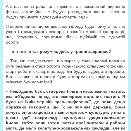
Ані наглядова рада, ані керівник, ані виконавчий директор
фонду самостійно не будуть розподіляти кошти, рішення
будуть приймати відповідні експертні ради.
Я переконаний, що до діяльності фонду буде прикута пильна
увага і громадського сектора, і засобів масової інформації,
що, безумовно, сприятиме більш публічній та відкритій
роботі.
– І він теж, я так розумію, десь у травні запрацює?
– Так, ми сподіваємося, що якраз у травні-червні повинен
бути реальний старт роботи Українського культурного фонду і
старт роботи експертних рад, які будуть відбирати проекти.
Вже з червня ці проекти будуть стартувати, тому влітку ми
очікуємо бум нових ідей.
– Нещодавно була створена Гільдія незалежних театрів,
яка об'єднала понад сто експериментальних театрів. Я
була на їхній першій прес-конференції, де вони дещо
ображено говорили, що їх не помічає держава. Вони
хочуть співпрацювати з міністерством культури, у них є
цікаві ідеї, наприклад «культурна децентралізація»
Києва, тобто вони готові везти свої вистави у райони
міста, де мало культурно-розважальних закладів, але їм