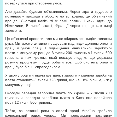
повернутися при створенні умов.
Але давайте будемо об’єктивними. Через втрати трудового
потенціалу проходять абсолютно всі країни, це об'єктивний
процес. Сьогодні навіть ті ж самі поляки і чехи їдуть до
Німеччини, Великобританії, Франції через те, що там вищі
зарплати.
Це об'єктивні процеси, але ми не збираємося сидіти склавши
руки. Ми маємо активно працювати над підвищенням оплати
праці й умов праці. І підвищення мінімальної заробітної
плати в минулому році до 3 тисяч 200 гривень з 1 тисячі 600
гривень є тим кроком, який показує людям, що держава
розуміє проблему і буде робити все, щоб система оплати
праці була більш справедливою.
У цьому році ми пішли ще далі, і зараз мінімальна заробітна
плата становить 3 тисячі 723 гривні, що на 18% більше, ніж у
минулому році.
Сьогодні середня заробітна плата по Україні – 7 тисяч 700
гривень, а середня заробітна плата в Києві вже перейшла
поріг 12 тисяч 500 гривень.
Тобто, за останні роки в оплаті праці Україна зробила
колосальний ривок уперед. Ми переламали негативну