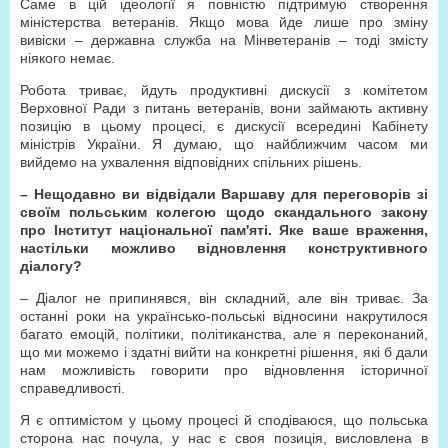
Саме в цій ідеології я повністю підтримую створення
міністерства ветеранів. Якщо мова йде лише про зміну
вивіски – державна служба на Мінветеранів – тоді змісту
ніякого немає.
Робота триває, йдуть продуктивні дискусії з комітетом
Верховної Ради з питань ветеранів, вони займають активну
позицію в цьому процесі, є дискусії всередині Кабінету
міністрів України. Я думаю, що найближчим часом ми
вийдемо на ухвалення відповідних спільних рішень.
– Нещодавно ви відвідали Варшаву для переговорів зі
своїм польським колегою щодо скандального закону
про Інститут національної пам'яті. Яке ваше враження,
настільки можливо відновлення конструктивного
діалогу?
– Діалог не припинявся, він складний, але він триває. За
останні роки на українсько-польські відносини накрутилося
багато емоцій, політики, політиканства, але я переконаний,
що ми можемо і здатні вийти на конкретні рішення, які б дали
нам можливість говорити про відновлення історичної
справедливості.
Я є оптимістом у цьому процесі й сподіваюся, що польська
сторона нас почула, у нас є своя позиція, висловлена в