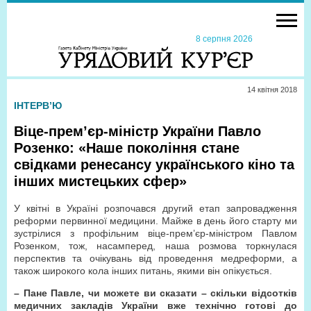
8 серпня 2026
14 квiтня 2018
ІНТЕРВ’Ю
Віце-прем’єр-міністр України Павло
Розенко: «Наше покоління стане
свідками ренесансу українського кіно та
інших мистецьких сфер»
У квітні в Україні розпочався другий етап запровадження
реформи первинної медицини. Майже в день його старту ми
зустрілися з профільним віце-прем’єр-міністром Павлом
Розенком, тож, насамперед, наша розмова торкнулася
перспектив та очікувань від проведення медреформи, а
також широкого кола інших питань, якими він опікується.
– Пане Павле, чи можете ви сказати – скільки відсотків
медичних закладів України вже технічно готові до