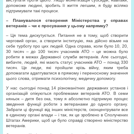
виступати проти цього. Якщо монетизація субсидій, навпаки,
допоможе людині, зробить її життя легшим, я буду всіляко
підтримувати такі процеси.
– Планувалося створення Міністерства у справах
ветеранів – чи є просування у цьому напрямку?
– Ця тема дискутується. Питання не в тому, щоб створити
черговий орган, а створити інституцію, яка дійсно візьме на
себе турботу про цих людей. Одна справа, коли було 10, 20,
30 тисяч – до 100 тисяч учасників АТО – це можна було
робити в межах Державної служби ветеранів. Але сьогодні,
вибачте, людей, які мають статус учасників АТО – понад 330
тисяч. Це люди, які пройшли крізь війну, яким треба
допомагати адаптуватися в прямому і переносному значення
цього слова, отримати психологічну, медичну допомогу.
У нас сьогодні понад 14 різноманітних державних установ і
організацій опікуються проблемами ветеранів АТО. В семи
няньок – дитя без ока, тому я абсолютно підтримую процес
зведення функції роботи з ветеранами до одного органу.
Забрати ці функції від інших міністерств, сконцентрувати все
в єдиному органі влади – і так, як це зроблено в Сполучених
Штатах Америки, щоб це було справді створено міністерство
ветеранів.