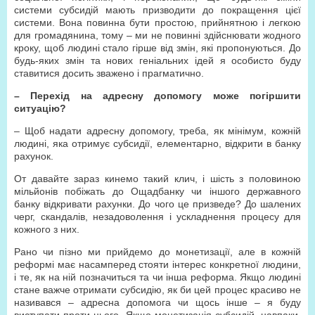
системи субсидій мають призводити до покращення цієї
системи. Вона повинна бути простою, прийнятною і легкою
для громадянина, тому – ми не повинні здійснювати жодного
кроку, щоб людині стало гірше від змін, які пропонуються. До
будь-яких змін та нових геніальних ідей я особисто буду
ставитися досить зважено і прагматично.
– Перехід на адресну допомогу може погіршити
ситуацію?
– Щоб надати адресну допомогу, треба, як мінімум, кожній
людині, яка отримує субсидії, елементарно, відкрити в банку
рахунок.
От давайте зараз кинемо такий клич, і шість з половиною
мільйонів побіжать до Ощадбанку чи іншого державного
банку відкривати рахунки. До чого це призведе? До шалених
черг, скандалів, незадоволення і ускладнення процесу для
кожного з них.
Рано чи пізно ми прийдемо до монетизації, але в кожній
реформі має насамперед стояти інтерес конкретної людини,
і те, як на ній позначиться та чи інша реформа. Якщо людині
стане важче отримати субсидію, як би цей процес красиво не
називався – адресна допомога чи щось інше – я буду