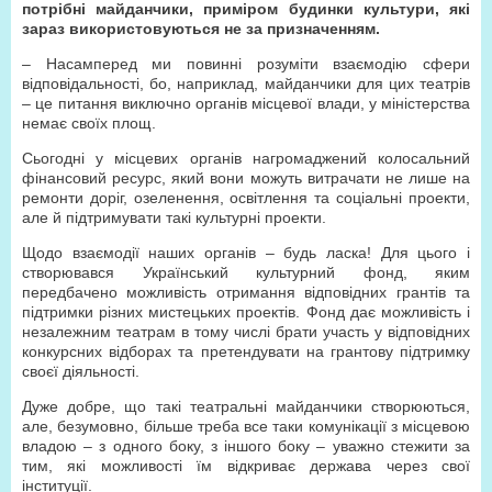
потрібні майданчики, приміром будинки культури, які
зараз використовуються не за призначенням.
– Насамперед ми повинні розуміти взаємодію сфери
відповідальності, бо, наприклад, майданчики для цих театрів
– це питання виключно органів місцевої влади, у міністерства
немає своїх площ.
Сьогодні у місцевих органів нагромаджений колосальний
фінансовий ресурс, який вони можуть витрачати не лише на
ремонти доріг, озеленення, освітлення та соціальні проекти,
але й підтримувати такі культурні проекти.
Щодо взаємодії наших органів – будь ласка! Для цього і
створювався Український культурний фонд, яким
передбачено можливість отримання відповідних грантів та
підтримки різних мистецьких проектів. Фонд дає можливість і
незалежним театрам в тому числі брати участь у відповідних
конкурсних відборах та претендувати на грантову підтримку
своєї діяльності.
Дуже добре, що такі театральні майданчики створюються,
але, безумовно, більше треба все таки комунікації з місцевою
владою – з одного боку, з іншого боку – уважно стежити за
тим, які можливості їм відкриває держава через свої
інституції.