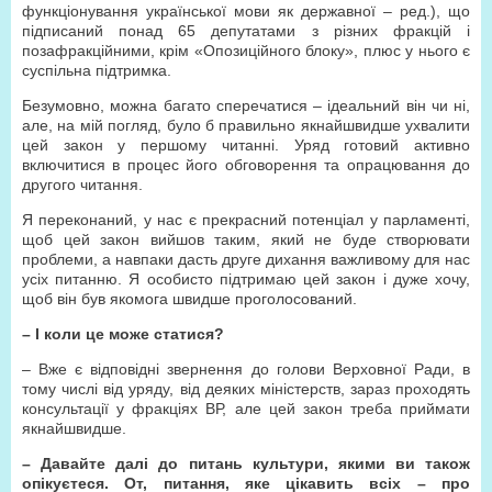
функціонування української мови як державної – ред.), що
підписаний понад 65 депутатами з різних фракцій і
позафракційними, крім «Опозиційного блоку», плюс у нього є
суспільна підтримка.
Безумовно, можна багато сперечатися – ідеальний він чи ні,
але, на мій погляд, було б правильно якнайшвидше ухвалити
цей закон у першому читанні. Уряд готовий активно
включитися в процес його обговорення та опрацювання до
другого читання.
Я переконаний, у нас є прекрасний потенціал у парламенті,
щоб цей закон вийшов таким, який не буде створювати
проблеми, а навпаки дасть друге дихання важливому для нас
усіх питанню. Я особисто підтримаю цей закон і дуже хочу,
щоб він був якомога швидше проголосований.
– І коли це може статися?
– Вже є відповідні звернення до голови Верховної Ради, в
тому числі від уряду, від деяких міністерств, зараз проходять
консультації у фракціях ВР, але цей закон треба приймати
якнайшвидше.
– Давайте далі до питань культури, якими ви також
опікуєтеся. От, питання, яке цікавить всіх – про