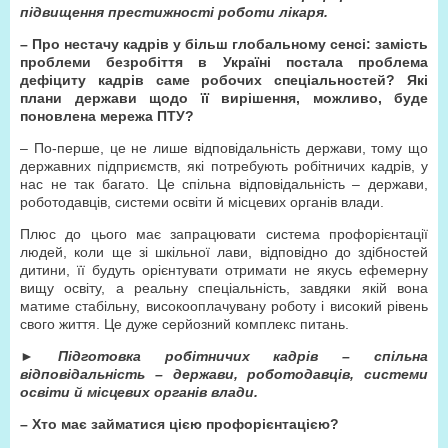
підвищення престижності роботи лікаря.
– Про нестачу кадрів у більш глобальному сенсі: замість
проблеми безробіття в Україні постала проблема
дефіциту кадрів саме робочих спеціальностей? Які
плани держави щодо її вирішення, можливо, буде
поновлена мережа ПТУ?
– По-перше, це не лише відповідальність держави, тому що
державних підприємств, які потребують робітничих кадрів, у
нас не так багато. Це спільна відповідальність – держави,
роботодавців, системи освіти й місцевих органів влади.
Плюс до цього має запрацювати система профорієнтації
людей, коли ще зі шкільної лави, відповідно до здібностей
дитини, її будуть орієнтувати отримати не якусь ефемерну
вищу освіту, а реальну спеціальність, завдяки якій вона
матиме стабільну, високооплачувану роботу і високий рівень
свого життя. Це дуже серйозний комплекс питань.
►
Підготовка робітничих кадрів – спільна
відповідальність – держави, роботодавців, системи
освіти й місцевих органів влади.
– Хто має займатися цією профорієнтацією?