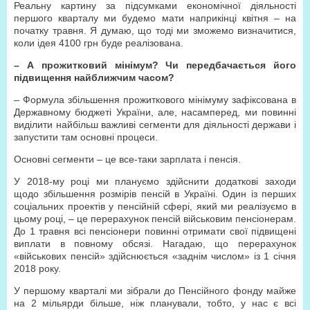
Реальну картину за підсумками економічної діяльності
першого кварталу ми будемо мати наприкінці квітня – на
початку травня. Я думаю, що тоді ми зможемо визначитися,
коли ідея 4100 грн буде реалізована.
– А прожитковий мінімум? Чи передбачається його
підвищення найближчим часом?
– Формула збільшення прожиткового мінімуму зафіксована в
Державному бюджеті України, але, насамперед, ми повинні
виділити найбільш важливі сегменти для діяльності держави і
запустити там основні процеси.
Основні сегменти – це все-таки зарплата і пенсія.
У 2018-му році ми плануємо здійснити додаткові заходи
щодо збільшення розмірів пенсій в Україні. Один із перших
соціальних проектів у пенсійній сфері, який ми реалізуємо в
цьому році, – це перерахунок пенсій військовим пенсіонерам.
До 1 травня всі пенсіонери повинні отримати свої підвищені
виплати в повному обсязі. Нагадаю, що перерахунок
«військових пенсій» здійснюється «заднім числом» із 1 січня
2018 року.
У першому кварталі ми зібрали до Пенсійного фонду майже
на 2 мільярди більше, ніж планували, тобто, у нас є всі