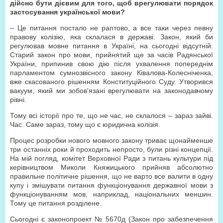
дійсно бути дієвим для того, щоб врегулювати порядок
застосування української мови?
– Це питання постало не раптово, а все таки через певну
правову колізію, яка склалася в державі. Закон, який би
регулював мовне питання в Україні, на сьогодні відсутній.
Старий закон про мови, прийнятий ще за часів Радянської
України, припинив свою дію після ухвалення попереднім
парламентом сумнозвісного закону Ківалова-Колесніченка,
вже скасованого рішенням Конституційного Суду. Утворився
вакуум, який ми зобов'язані врегулювати на законодавчому
рівні.
Тому всі історії про те, що не час, не склалося – зараз зайві.
Час. Саме зараз, тому що є юридична колізія.
Процес розробки нового мовного закону триває щонайменше
три останніх роки й проходить непросто, були різні концепції.
На мій погляд, комітет Верховної Ради з питань культури під
керівництвом Миколи Княжицького прийняв абсолютно
правильне політичне рішення, що не варто все валити в одну
купу і змішувати питання функціонування державної мови з
функціонуванням мов, наприклад, національних меншин.
Тому це питання розділене.
Сьогодні є законопроект № 5670д (Закон про забезпечення