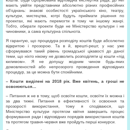
коштів. Буде сформована відповідна експертна рада, до неї
мають увійти представники абсолютно різних професійних
об'єднань: знакові особистості українського кіно, театру,
культури, мистецтва, котрі будуть приймати рішення по
проектах, які мають перемогти в тому чи іншому жанрі.
Тобто, обирати проекти буде не Міністерство культури і не
чиновники, а сама культурна спільнота.
Я гарантую, що процедура розподілу коштів буде абсолютно
відкритою і прозорою. Та в й, врешті-решт, у нас уже
сформувався такий рівень громадської цікавості до даної
теми, що ніхто нікому не дозволить розподіляти ці кошти «під
килимом». Я не допущу жодним чином будь-яких
домовленостей або непрозорого проведення відповідних
процедур, за це можна бути спокійними.
– Кошти виділені на 2018 рік. Вже квітень, а гроші не
освоюються…
– Питання ж не в тому, щоб освоїти кошти, освоїти їх можна і
за два тижні. Питання в ефективності їх освоєння та
прозорості використання, тому я сподіваюся, що
Міністерство культури протягом квітня завершить процес
формування ради і відповідних порядків використання коштів
та протягом травня-червня вже пройдуть перші конкурси.