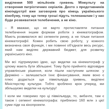
виділення 500 мільйонів гривень Мінкульту на
створення патріотичних серіалів. Дехто з представників
кіноіндустрії вже заговорив про кінець українського
кінобуму, тому що тепер гроші підуть телеканалам і у нас
буде розвиватися телебачення, а не кіно.
– Я вважаю, що не варто протиставляти питання
телебачення іншим формам роботи з кінематографом.
Мають розвиватися всі сегменти ринку, а не тільки питання
кінематографії. Кожен робить свою роботу, у кожного
визначена своя функція, і ми повинні об'єднати весь ресурс,
який нам виділяє державний бюджет, для розвитку
українського кіно.
Ми всі підтримуємо ідею, що видатки на кінематограф у
цілому мають бути збільшені. Тому було прийнято відповідне
управлінське рішення, коли пішли наступним шляхом: у
Держкіно – залишається їхнє фінансування, яким воно є
плюс додається ще півмільярда гривень, виділені
Міністерству культури. Тобто зроблено крок уперед, ми
збільшуємо видатки на культуру!
І коли ми говоримо про ці півмільярда, то, вибачте, там є
також і сегмент кінематографа: приблизно 160 млн з цієї
суми піде на кінопроекти.