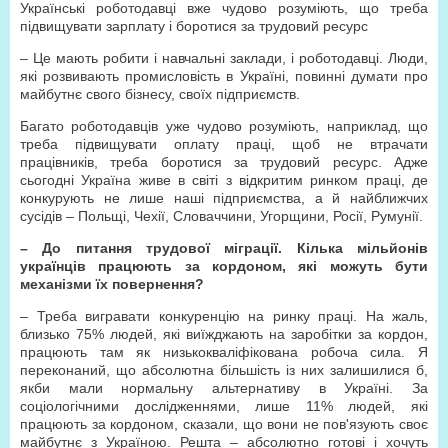
Українські роботодавці вже чудово розуміють, що треба
підвищувати зарплату і боротися за трудовий ресурс
– Це мають робити і навчальні заклади, і роботодавці. Люди,
які розвивають промисловість в Україні, повинні думати про
майбутнє свого бізнесу, своїх підприємств.
Багато роботодавців уже чудово розуміють, наприклад, що
треба підвищувати оплату праці, щоб не втрачати
працівників, треба боротися за трудовий ресурс. Адже
сьогодні Україна живе в світі з відкритим ринком праці, де
конкурують не лише наші підприємства, а й найближчих
сусідів – Польщі, Чехії, Словаччини, Угорщини, Росії, Румунії.
– До питання трудової міграції. Кілька мільйонів
українців працюють за кордоном, які можуть бути
механізми їх повернення?
– Треба вигравати конкуренцію на ринку праці. На жаль,
близько 75% людей, які виїжджають на заробітки за кордон,
працюють там як низькокваліфікована робоча сила. Я
переконаний, що абсолютна більшість із них залишилися б,
якби мали нормальну альтернативу в Україні. За
соціологічними дослідженнями, лише 11% людей, які
працюють за кордоном, сказали, що вони не пов'язують своє
майбутнє з Україною. Решта – абсолютно готові і хочуть