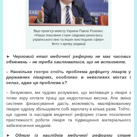
Віце-прем’єр-міністр України Павло Розенко:
«Наше покоління стане свідками ренесансу
українського кіно та інших мистецьких сфер».
Фото з архiву редакцiї
►
Черговий етап медичної реформи не має часових
обмежень – не треба хвилюватися, що не встигнете.
– Наскільки гостро стоїть проблема дефіциту лікарів у
державних лікарнях, особливо в невеликих містах і
селах, адже ця проблема є?
– Безумовно, ми чудово розуміємо, що мотивація у лікаря з
точки зору оплати праці ще недостатньо висока. Але зміна
системи фінансування дасть можливість кваліфікованому
лікарю одразу збільшувати собі зарплату в кілька разів. Тобто,
ще одним із наслідків медичної реформи стане посилення
престижності роботи лікаря та підвищення матеріального
забезпечення медиків.
►
Одним із наслідків медичної реформи стане