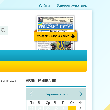
Увійти
|
Зареєструватись
АРХІВ ПУБЛІКАЦІЙ
31 сiчня 2023
Серпень 2026
Пн
Вт
Ср
Чт
Пт
Сб
Нд
27
28
29
30
31
1
2