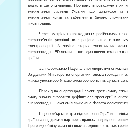
додасть ще 5 мільйонів. Програму впроваджують як ін
енергетичної системи України, що допоможе їй в
енергетичної кризи та забезпечити баланс споживанн
пікові години.
Через обстріли та пошкодження російськими теро
енергооб’єктів українці вже раціональніше ставлять
електроенергії. А заміна старих електричних лам
енергоощадні LED-лампи — ще один внесок кожного в ен
країни.
За інформацією Національної енергетичної компані
За даними Міністерства енергетики, вдома громадяни в
майже увосьмеро більше електроенергії, ніж сучасні світ
Перехід на енергоощадні лампи дасть змогу спож
змогу значно скоротити дефіцит електроенергії в сист
енергоощадні — економія приблизно гігавата електроенерг
Віцепрем’єр-міністр з відновлення України — міні
країна за підтримки партнерів працює над відновленням
Програму обміну ламп він вважає одним з істотних крок