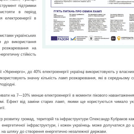
струмент підтримки
истояти в період
я електроенергії в
ристами українських
ся до використання
п розжарювання на
ергетичну стійкість
ї «Укренерго», до 40% електроенергії українці використовують у власни
икористовують значну кількість ламп розжарювання, які в середньому 
лодіодні.
ивати на 7—10% менше електроенергії в моменти пікового навантаження
емі. Ефект від заміни старих ламп, якими ще користуються чимало укр
ії.
стр розвитку громад, територій та інфраструктури Олександр Кубраков ка
 енергетичної інфраструктури, і кожен українець може долучатися до ці
ів на шляху до створення енергетично незалежної держави.