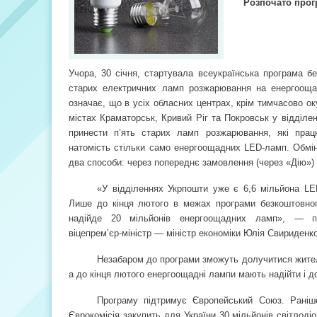
Розпочато прог
Учора, 30 січня, стартувала всеукраїнська програма б
старих електричних ламп розжарювання на енергооща
означає, що в усіх обласних центрах, крім тимчасово ок
містах Краматорськ, Кривий Ріг та Покровськ у відділ
принести п’ять старих ламп розжарювання, які прац
натомість стільки само енергоощадних LED-ламп. Обмін
два способи: через попереднє замовлення (через «Дію») і
«У відділеннях Укрпошти уже є 6,6 мільйона LE
Лише до кінця лютого в межах програми безкоштовног
надійде 20 мільйонів енергоощадних ламп», — п
віцепрем’єр-міністр — міністр економіки Юлія Свириденко
Незабаром до програми зможуть долучитися жител
а до кінця лютого енергоощадні лампи мають надійти і д
Програму підтримує Європейський Союз. Раніш
Єврокомісія закупить для України 30 мільйонів світлоді