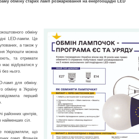
раму обміну старих ламп розжарювання на енергоощадні LED
езкоштовного обміну
дні LED-лампи. Це
упованих, а також у
ення Укрпошти можна
юють, та отримати
 має відбуватися у
 без нього.
D-ламп для обміну.
о обміну в Україну
овідомила перший
.
і районних центрів,
о найменших сіл.
е повідомляли, що
одних ламп, Франція