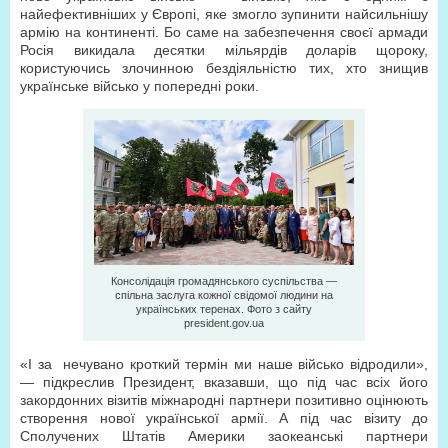
найефективніших у Європі, яке змогло зупинити найсильнішу
армію на континенті. Бо саме на забезпечення своєї армади
Росія викидала десятки мільярдів доларів щороку,
користуючись злочинною бездіяльністю тих, хто знищив
українське військо у попередні роки.
Консолідація громадянського суспільства —
спільна заслуга кожної свідомої людини на
українських теренах. Фото з сайту
president.gov.ua
«І за нечувано кроткий термін ми наше військо відродили»,
— підкреслив Президент, вказавши, що під час всіх його
закордонних візитів міжнародні партнери позитивно оцінюють
створення нової української армії. А під час візиту до
Сполучених Штатів Америки заокеанські партнери