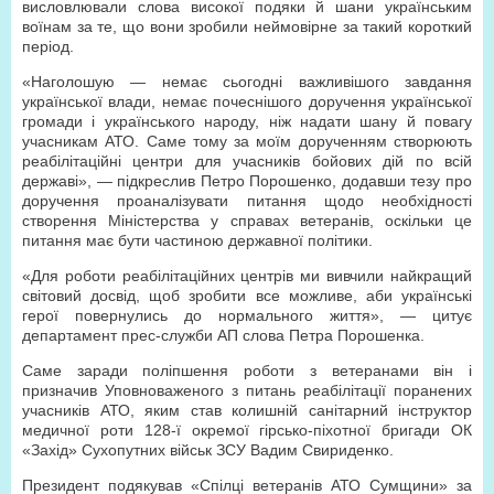
висловлювали слова високої подяки й шани українським
воїнам за те, що вони зробили неймовірне за такий короткий
період.
«Наголошую — немає сьогодні важливішого завдання
української влади, немає почеснішого доручення української
громади і українського народу, ніж надати шану й повагу
учасникам АТО. Саме тому за моїм дорученням створюють
реабілітаційні центри для учасників бойових дій по всій
державі», — підкреслив Петро Порошенко, додавши тезу про
доручення проаналізувати питання щодо необхідності
створення Міністерства у справах ветеранів, оскільки це
питання має бути частиною державної політики.
«Для роботи реабілітаційних центрів ми вивчили найкращий
світовий досвід, щоб зробити все можливе, аби українські
герої повернулись до нормального життя», — цитує
департамент прес-служби АП слова Петра Порошенка.
Саме заради поліпшення роботи з ветеранами він і
призначив Уповноваженого з питань реабілітації поранених
учасників АТО, яким став колишній санітарний інструктор
медичної роти 128-ї окремої гірсько-піхотної бригади ОК
«Захід» Сухопутних військ ЗСУ Вадим Свириденко.
Президент подякував «Спілці ветеранів АТО Сумщини» за