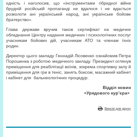
єдність і наголосив, що «інструментами гібридної війни
брудній російській пропаганді не вдалося і не вдасться
розколоти ані український народ, ані українське бойове
братерство».
Глава держави вручив також сертифікат на медичне
обладнання Центру надання медичних і психологічних послуг
учасникам бойових дій, учасникам АТО та членам їхніх
родин.
Директор цього закладу Геннадій Лісовенко ознайомив Петра
Порошенка з роботою медичного закладу. Президент оглянув
приміщення для реабілітації воїнів, зокрема спортивну залу й
приміщення для гри в теніс, занять боксом, масажний кабінет
і кабінет для бальнеологічних процедур.
Відділ новин
«Урядового кур’єра»
Версія для друку