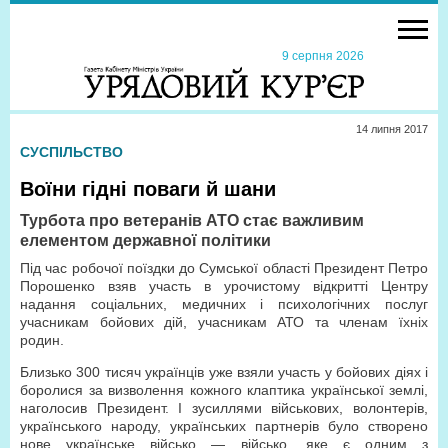
9 серпня 2026
14 липня 2017
СУСПІЛЬСТВО
Воїни гідні поваги й шани
Турбота про ветеранів АТО стає важливим
елементом державної політики
Під час робочої поїздки до Сумської області Президент Петро
Порошенко взяв участь в урочистому відкритті Центру
надання соціальних, медичних і психологічних послуг
учасникам бойових дій, учасникам АТО та членам їхніх
родин.
Близько 300 тисяч українців уже взяли участь у бойових діях і
боролися за визволення кожного клаптика української землі,
наголосив Президент. І зусиллями військових, волонтерів,
українського народу, українських партнерів було створено
нове українське військо — військо, яке є одним з