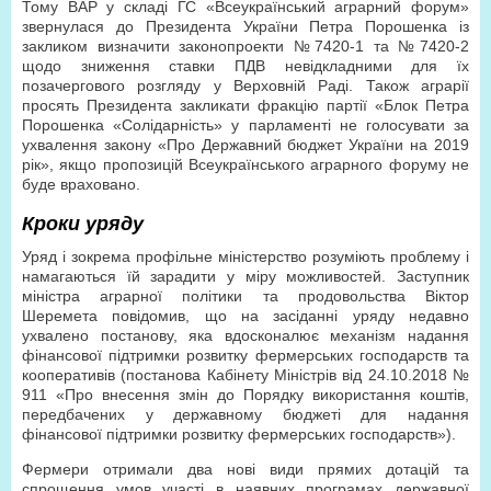
Тому ВАР у складі ГС «Всеукраїнський аграрний форум»
звернулася до Президента України Петра Порошенка із
закликом визначити законопроекти №7420-1 та №7420-2
щодо зниження ставки ПДВ невідкладними для їх
позачергового розгляду у Верховній Раді. Також аграрії
просять Президента закликати фракцію партії «Блок Петра
Порошенка «Солідарність» у парламенті не голосувати за
ухвалення закону «Про Державний бюджет України на 2019
рік», якщо пропозицій Всеукраїнського аграрного форуму не
буде враховано.
Кроки уряду
Уряд і зокрема профільне міністерство розуміють проблему і
намагаються їй зарадити у міру можливостей. Заступник
міністра аграрної політики та продовольства Віктор
Шеремета повідомив, що на засіданні уряду недавно
ухвалено постанову, яка вдосконалює механізм надання
фінансової підтримки розвитку фермерських господарств та
кооперативів (постанова Кабінету Міністрів від 24.10.2018 №
911 «Про внесення змін до Порядку використання коштів,
передбачених у державному бюджеті для надання
фінансової підтримки розвитку фермерських господарств»).
Фермери отримали два нові види прямих дотацій та
спрощення умов участі в наявних програмах державної