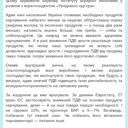
цьому зауважили науковці Інституту аграрної економіки у
розмові з кореспондентом «Урядового кур’єра».
Адже нині населення України споживає необхідних продуктів
харчування набагато менше за науково обґрунтовану норму
(зокрема молока та молочних продуктів — у понад два рази
менше), натомість значно більше, ніж треба, — хліба та
хлібопродуктів. Це навряд чи можна вважати здоровим
харчуванням. А в разі зниження ПДВ зросте реалізація таких
продуктів, які тепер наші громадяни не можуть собі
дозволити, відповідно зросте і надходження ПДВ від продажу
таких товарів, попри зниження його відсоткової ставки.
Оживе внутрішній ринок, на якому реалізують
сільгосппродукцію малі виробники. І великі аграрні
господарства, які експортують свою продукцію, теж будуть у
виграші, адже нижчий ПДВ підвищить їхню рентабельність та
конкурентоспроможність на світовому ринку.
За кордоном це вже врахували. За даними Євростату, 27
країн ЄС застосовують знижений ПДВ на основні продукти
харчування, деякі — й на інші товари першої необхідності. І
не скромні 10%, як пропонує ВАР, а 5—7%. Вочевидь,
побачили тут певний сенс. Чи побачать його вітчизняні
парламентарії — питання інше.