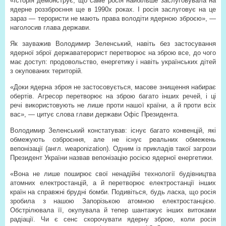
«Історія демонструє, що саме росія найбільше заслуговувала на
ядерне роззброєння ще в 1990­х роках. І росія заслуговує на це
зараз — терористи не мають права володіти ядерною зброєю», —
наголосив глава держави.
Як зауважив Володимир Зеленський, навіть без застосування
ядерної зброї держава­терорист перетворює на зброю все, до чого
має доступ: продовольство, енергетику і навіть українських дітей
з окупованих територій.
«Доки ядерна зброя не застосовується, масове знищення набирає
обертів. Агресор перетворює на зброю багато інших речей, і ці
речі використовують не лише проти нашої країни, а й проти всіх
вас», — цитує слова глави держави Офіс Президента.
Володимир Зеленський констатував: існує багато конвенцій, які
обмежують озброєння, але не існує реальних обмежень
вепонізації (англ. weaponization). Одним із прикладів такої загрози
Президент України назвав вепонізацію росією ядерної енергетики.
«Вона не лише поширює свої ненадійні технології будівництва
атомних електростанцій, а й перетворює електростанції інших
країн на справжні брудні бомби. Подивіться, будь ласка, що росія
зробила з нашою Запорізькою атомною електростанцією.
Обстрілювала її, окупувала й тепер шантажує інших витоками
радіації. Чи є сенс скорочувати ядерну зброю, коли росія