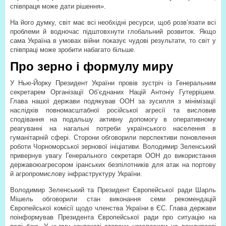
співпраця може дати рішення».
На його думку, світ має всі необхідні ресурси, щоб розв’язати всі
проблеми й водночас підштовхнути глобальний розвиток. Якщо
сама Україна в умовах війни показує чудові результати, то світ у
співпраці може зробити набагато більше.
Про зерно і формулу миру
У Нью-­Йорку Президент України провів зустріч із Генеральним
секретарем Організації Об’єднаних Націй Антоніу Гутеррішем.
Глава нашої держави подякував ООН за зусилля з мінімізації
наслідків повномасштабної російської агресії та висловив
сподівання на подальшу активну допомогу в оперативному
реагуванні на нагальні потреби українського населення в
гуманітарній сфері. Сторони обговорили перспективи поновлення
роботи Чорноморської зернової ініціативи. Володимир Зеленський
привернув увагу Генерального секретаря ООН до використання
державою­агресором іранських безпілотників для атак на портову
й агропромислову інфраструктуру України.
Володимир Зеленський та Президент Європейської ради Шарль
Мішель обговорили стан виконання семи рекомендацій
Європейської комісії щодо членства України в ЄС. Глава держави
поінформував Президента Європейської ради про ситуацію на