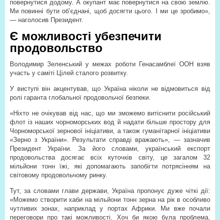
повернутися додому. А окупант має повернутися на свою землю.
Ми повинні бути об’єднані, щоб досягти цього. І ми це зробимо»,
— наголосив Президент.
Є можливості убезпечити
продовольство
Володимир Зеленський у межах роботи Генасамблеї ООН взяв
участь у саміті Цілей сталого розвитку.
У виступі він акцентував, що Україна ніколи не відмовиться від
ролі гаранта глобальної продовольчої безпеки.
«Ніхто не очікував від нас, що ми зможемо витіснити російський
флот із наших чорноморських вод й надати більше простору для
Чорноморської зернової ініціативи, а також гуманітарної ініціативи
«Зерно з України». Результати справді вражають», — зазначив
Президент України. За його словами, український експорт
продовольства досягає всіх куточків світу, це загалом 32
мільйони тонн їжі, які допомагають запобігти потрясінням на
світовому продовольчому ринку.
Тут, за словами глави держави, Україна пропонує дуже чіткі дії:
«Можемо створити хаби на мільйони тонн зерна на рік в особливо
чутливих зонах, наприклад у портах Африки. Ми вже почали
переговори про такі можливості. Хоч би якою була проблема,