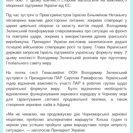
полі бою. У цьому контексті сторони наголосили на важливості
оборонної підтримки України від ЄС.
Під час зустрічі із Прем’єр­міністром Ізраїлю Біньяміном Нетаньягу
обговорено важливі двосторонні питання, зокрема співпрацю у
царині цивільної оборони та захисту життів людей. Володимир
Зеленський поінформував співрозмовника про ситуацію на фронті
та повітряні удари, зокрема з використанням дронів іранського
виробництва. Президент України висловив занепокоєння дедалі
тіснішою військовою співпрацею росії та Ірану. Глава Української
держави запросив Ізраїль підтримати українську формулу миру. У
цьому контексті Володимир Зеленський розповів про підготовку
Глобального саміту миру.
На полях сесії Генасамблеї ООН Володимир Зеленський
зустрівся із Президентом ПАР Сирілом Рамафосою. Український
лідер відзначив важливість участі ПАР в робочих групах щодо
української формули миру.
Було відзначено необхідність
відновлення функціонування зернового коридору в Чорному морі
для гарантування світової продовольчої безпеки, а також
створення зернових хабів в Африці.
«Ми не чекаємо, ми продовжуємо дію Чорноморської зернової
ініціативи, пробуємо альтернативні маршрути. Кілька суден із
зерном уже успішно пройшли цими маршрутами попри непросту
ситуацію», — наголосив Президент України.