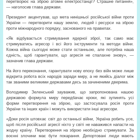
перетворює на зброю атомні електростанції? Страшне питання»,
— наголосив глава держави.
Президент акцентував, що мета нинішньої російської війни проти
України — перетворити нашу землю, людей і ресурси на зброю
проти міжнародного порядку, заснованого на правилах.
«Як відбувається стримування ядерної зброї, так само має
стримуватись агресор і всі його інструменти та методи війни.
Кожна війна сьогодні може стати останньою, але потрібна наша
єдність, щоб гарантувати, що агресія не спалахне знову», —
зазначив глава держави.
На його переконання, гарантувати нову епоху без війн може лише
відкрита робота всіх народів заради миру, а не якийсь діалог між
так званими великими державами десь за зачиненими дверима.
Володимир Зеленський зауважив, що запропонована нашою
державою формула миру передбачає кроки, які зупинять усі
форми перетворення на зброю, що застосувала росія проти
України та інших країн і можуть використати інші агресори.
«Доки росія штовхає світ до останньої війни, Україна робить усе,
щоб після російської агресії ніхто у світі не наважився напасти на
жодну країну. Перетворення на зброю необхідно стримувати. За
воєнні злочини має бути покарання. Депортовані люди мають