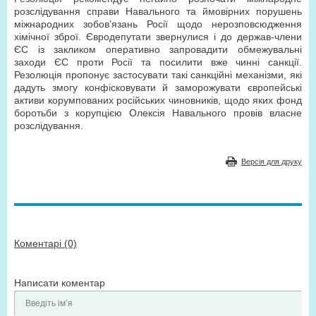
розслідування справи Навального та ймовірних порушень
міжнародних зобов’язань Росії щодо нерозповсюдження
хімічної зброї. Євродепутати звернулися і до держав-члени
ЄС із закликом оперативно запровадити обмежувальні
заходи ЄС проти Росії та посилити вже чинні санкції.
Резолюція пропонує застосувати такі санкційні механізми, які
дадуть змогу конфісковувати й заморожувати європейські
активи корумпованих російських чиновників, щодо яких фонд
боротьби з корупцією Олексія Навального провів власне
розслідування.
Версія для друку
Коментарі (0)
Написати коментар