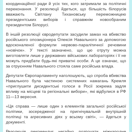
координаційної ради й усіх тих, кого затримали за політичні
переконання. У резолюції йдеться, що більшість білорусів
вважають Світлану Тихановську переможницею
президентських виборів і справжнім новообраним
президентом Білорусі.
В іншій резолюції євродепутати засудили замах на вбивство
російського опозиціонера Олексія Навального за допомогою
вдосконаленої формули нервово-паралітичної речовини
«новічок». У тексті зазначено, що цю отруту можна
виготовляти лише у державних військових лабораторіях і її не
можуть придбати будь-які приватні особи. А це означає, що
за отруєнням Навального стояла саме російська влада.
Депутати Європарламенту наголошують, що спроба вбивства
Навального була частиною системних намагань Кремля
«приглушити дисидентські голоси в Росії зокрема задля
впливу на місцеві та регіональні вибори», які відбулися в РФ
11—13 вересня.
«Ця справа — лише один з елементів загальної російської
політики, зосередженої на пригнічувальній внутрішній
політиці та агресивних діях у всьому світі», — йдеться у
документі.
Резолюція рекомендує негайно розпочати міжнародне