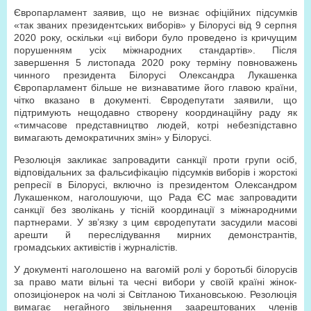
Європарламент заявив, що не визнає офіційних підсумків
«так званих президентських виборів» у Білорусі від 9 серпня
2020 року, оскільки «ці вибори було проведено із кричущим
порушенням усіх міжнародних стандартів». Після
завершення 5 листопада 2020 року терміну повноважень
чинного президента Білорусі Олександра Лукашенка
Європарламент більше не визнаватиме його главою країни,
чітко вказано в документі. Євродепутати заявили, що
підтримують нещодавно створену координаційну раду як
«тимчасове представництво людей, котрі небезпідставно
вимагають демократичних змін» у Білорусі.
Резолюція закликає запровадити санкції проти групи осіб,
відповідальних за фальсифікацію підсумків виборів і жорстокі
репресії в Білорусі, включно із президентом Олександром
Лукашенком, наголошуючи, що Рада ЄС має запровадити
санкції без зволікань у тісній координації з міжнародними
партнерами. У зв’язку з цим євродепутати засудили масові
арешти й переслідування мирних демонстрантів,
громадських активістів і журналістів.
У документі наголошено на вагомій ролі у боротьбі білорусів
за право мати вільні та чесні вибори у своїй країні жінок-
опозиціонерок на чолі зі Світланою Тихановською. Резолюція
вимагає негайного звільнення заарештованих членів