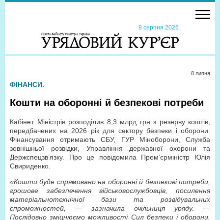
9 серпня 2026
8 липня
ФІНАНСИ.
Кошти на оборонні й безпекові потреби
Кабінет Міністрів розподілив 8,3 млрд грн з резерву коштів,
передбачених на 2026 рік для сектору безпеки і оборони.
Фінансування отримають СБУ, ГУР Міноборони, Служба
зовнішньої розвідки, Управління державної охорони та
Держспецзв’язку. Про це повідомила Прем’єр­міністр Юлія
Свириденко.
«Кошти буде спрямовано на оборонні й безпекові потреби,
грошове забезпечення військовослужбовців, посилення
матеріально­технічної бази та розвідувальних
спроможностей, — зазначила очільниця уряду. —
Послідовно зміцнюємо можливості Сил безпеки і оборони,