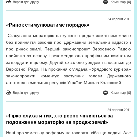
Версія для друку
Коментарі [0]
24 червня 2011
«Ринок стимулюватиме порядок»
Скасування мораторію на купівлю-продаж землі неможливе
без прийняття законів про Державний земельний кадастр і
про ринок землі. Перший законопроект Верховною Радою
прийнято за основу і рекомендовано профільним комітетом
затвердити в цілому. Другий схвалено урядом і вноситься до
Верховної Ради. На прохання оглядача «Урядового кур’єра»
законопроекти коментує заступник голови Державного
агентства земельних ресурсів України Микола Калюжний.
Версія для друку
Коментарі [0]
24 червня 2011
«Гірко слухати тих, хто ревно чіпляється за
подовження мораторію на продаж землі»
Нині про земельну реформу не говорять хіба що ледачі. Але