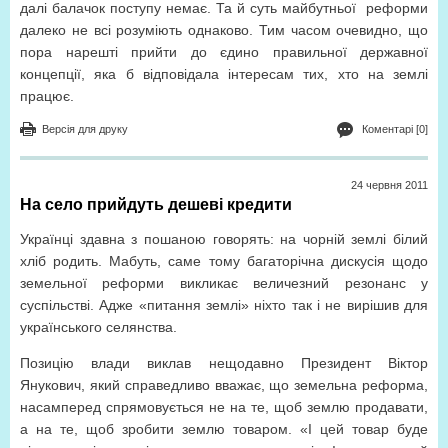
далі балачок поступу немає. Та й суть майбутньої
реформи
далеко не всі розуміють однаково. Тим часом очевидно, що
пора нарешті прийти до єдино правильної державної
концепції, яка б відповідала інтересам тих, хто на землі
працює.
Версія для друку
Коментарі [0]
24 червня 2011
На село прийдуть дешеві кредити
Українці здавна з пошаною говорять: на чорній землі білий
хліб родить. Мабуть, саме тому багаторічна дискусія щодо
земельної реформи викликає величезний резонанс у
суспільстві. Адже «питання землі» ніхто так і не вирішив для
українського селянства.
Позицію влади виклав нещодавно Президент Віктор
Янукович, який справедливо вважає, що земельна реформа,
насамперед спрямовується не на те, щоб землю продавати,
а на те, щоб зробити землю товаром. «І цей товар буде