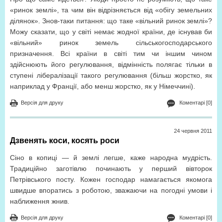
«ринок землі», та чим він відрізняється від «обігу земельних
ділянок». Знов-таки питання: що таке «вільний ринок землі»?
Можу сказати, що у світі немає жодної країни, де існував би
«вільний» ринок земель сільськогосподарського
призначення. Всі країни в світі тим чи іншим чином
здійснюють його регулювання, відмінність полягає тільки в
ступені лібералізації такого регулювання (більш жорстко, як
наприклад у Франції, або менш жорстко, як у Німеччині).
Версія для друку
Коментарі [0]
24 червня 2011
Дзвенять коси, косять роси
Сіно в копиці — й землі легше, каже народна мудрість.
Традиційно заготівлю починають у перший вівторок
Петрівського посту. Кожен господар намагається якомога
швидше впоратись з роботою, зважаючи на погодні умови і
наближення жнив.
Версія для друку
Коментарі [0]