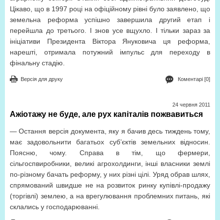
Цікаво, що в 1997 році на офіційному рівні було заявлено, що
земельна реформа успішно завершила другий етап і
перейшла до третього. І знов усе вщухло. І тільки зараз за
ініціативи Президента Віктора Януковича ця реформа,
нарешті, отримала потужний імпульс для переходу в
фінальну стадію.
Версія для друку
Коментарі [0]
24 червня 2011
Ажіотажу не буде, але рух капіталів пожвавиться
— Остання версія документа, яку я бачив десь тиждень тому,
має задовольнити багатьох суб’єктів земельних відносин.
Поясню, чому. Справа в тім, що фермери,
сільгоспвиробники, великі агрохолдинги, інші власники землі
по-різному бачать реформу, у них різні цілі. Уряд обрав шлях,
спрямований швидше не на розвиток ринку купівлі-продажу
(торгівлі) землею, а на врегулювання проблемних питань, які
склались у господарюванні.