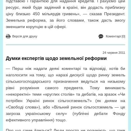
підставою і гарантією для надання кредитів. І рахуємо цей
ресурс, який буде задіяний в країні, він додасть приблизну
ціну близько 450 мільярдів гривень», — сказав Президент.
Земельна реформа, за його словами, також дасть змогу
зменшити корупцію в цій сфері.
Версія для друку
Коментарі [0]
24 червня 2011
Думки експертів щодо земельної реформи
— Перш ніж надати деякі коментарі та відповіді, хотів би
наголосити на тому, що наразі дискусії щодо ринку земель
сільськогосподарського призначення ведуться на низькому
рівні розуміння самого предмета. Тому виникають
«некоректні» теми «круглих столів» та дебатів, на зразок «Чи
потрібен Україні ринок сільгоспземель?» (як днями на
«Свободі слова»), або «Вільний ринок сільгоспземель — це
загроза українському селу» (публічні дебати Фонду
ефективного управління) тощо.
Про що саме йдеться? Люди просто не розуміють, що таке