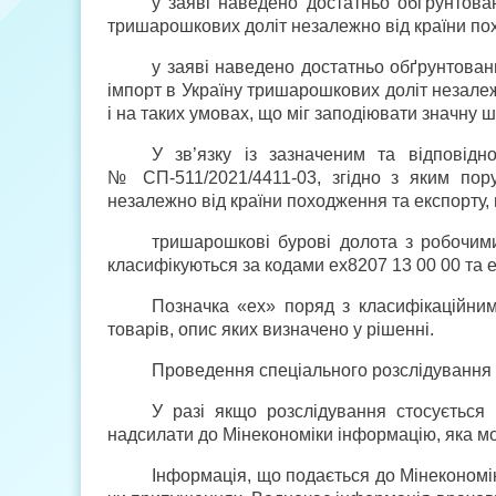
у заяві наведено достатньо обґрунтован
тришарошкових доліт незалежно від країни пох
у заяві наведено достатньо обґрунтовани
імпорт в Україну тришарошкових доліт незалеж
і на таких умовах, що міг заподіювати значну
У зв’язку із зазначеним та відповідн
№ СП-511/2021/4411-03, згідно з яким пор
незалежно від країни походження та експорту,
тришарошкові бурові долота з робочим
класифікуються за кодами ex8207 13 00 00 та e
Позначка «ех» поряд з класифікаційни
товарів, опис яких визначено у рішенні.
Проведення спеціального розслідування 
У разі якщо розслідування стосується
надсилати до Мінекономіки інформацію, яка м
Інформація, що подається до Мінекономі