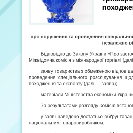
походже
про порушення та проведення спеціальног
незалежно ві
Відповідно до Закону України «Про засто
Міжвідомча комісія з міжнародної торгівлі (дал
заяву товариства з обмеженою відпов
проведення спеціального розслідування щод
походження та експорту (далі — заява);
матеріали Міністерства економіки України
За результатами розгляду Комісія встано
у заяві наведено достатньо обґрунтован
національним товаровиробником;