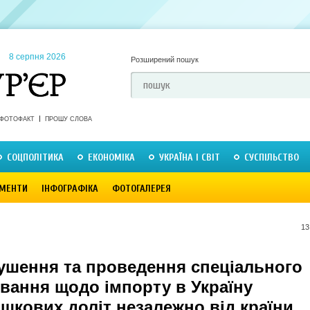
8 серпня 2026
Розширений пошук
ФОТОФАКТ
ПРОШУ СЛОВА
СОЦПОЛІТИКА
ЕКОНОМІКА
УКРАЇНА І СВІТ
СУСПІЛЬСТВО
МЕНТИ
ІНФОГРАФІКА
ФОТОГАЛЕРЕЯ
13
ушення та проведення спеціального
ування щодо імпорту в Україну
шкових доліт незалежно від країни