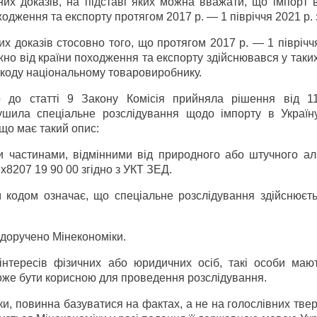
их доказів, на підставі яких можна вважати, що імпорт в
одження та експорту протягом 2017 р. — 1 півріччя 2021 р. 
х доказів стосовно того, що протягом 2017 р. — 1 піврічч
но від країни походження та експорту здійснювався у таки
 шкоду національному товаровиробнику.
о до статті 9 Закону Комісія прийняла рішення від 11
ушила спеціальне розслідування щодо імпорту в Україн
 що має такий опис:
и частинами, відмінними від природного або штучного ал
x8207 19 90 00 згідно з УКТ ЗЕД.
м кодом означає, що спеціальне розслідування здійснюєт
доручено Мінекономіки.
 інтересів фізичних або юридичних осіб, такі особи маю
оже бути корисною для проведення розслідування.
ки, повинна базуватися на фактах, а не на голослівних тв