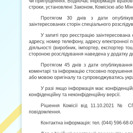
чи припущеннях. Водночас інформація врахову
строки, установлені Законом, Комісією або Мін
Протягом 30 днів з дати опублікув
заінтересованих сторін спеціального розслід
У запиті про реєстрацію заінтересована
адресу, номер телефону, адресу електронної по
діяльності (виробник, імпортер, експортер т
стороною розслідування наведена у додатку д
Протягом 45 днів з дати опублікуванн
коментарі та інформацію стосовно порушення
або мовою оригіналу та супроводжуватись укр
У разі якщо інформація має конфіденційн
конфіденційну та неконфіденційну версії.
Рішення Комісії від 11.10.2021 № СП
повідомлення.
Контактна інформація: тел. (044) 596-68-0