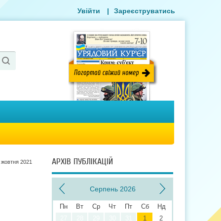
Увійти
|
Зареєструватись
АРХІВ ПУБЛІКАЦІЙ
 жовтня 2021
Серпень 2026
Пн
Вт
Ср
Чт
Пт
Сб
Нд
27
28
29
30
31
1
2