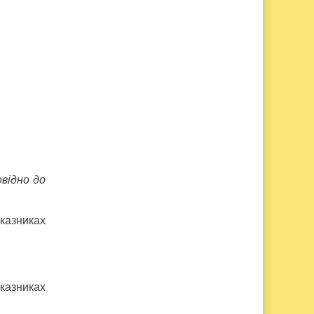
відно до
оказниках
оказниках