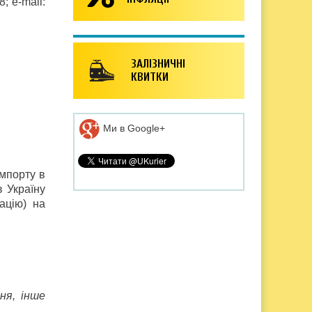
08;
e-mail:
ЗАЛІЗНИЧНІ
КВИТКИ
Ми в Google+
імпорту в
 Україну
ацію) на
ня, інше