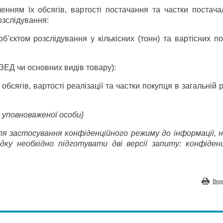
енням їх обсягів, вартості постачання та частки постача
озслідування:
б’єктом розслідування у кількісних (тонн) та вартісних п
 ЗЕД чи основних видів товару):
обсягів, вартості реалізації та частки покупця в загальній р
о уповноваженої особи}
ля застосування конфіденційного режиму до інформації, н
ку необхідно підготувати дві версії запиту: конфіден
Вер