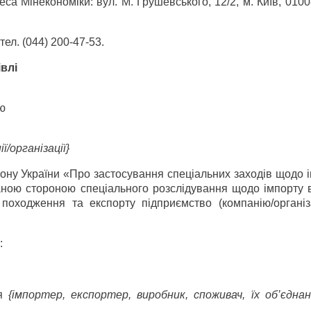
еса Мінекономіки: вул. М. Грушевського, 12/2, м. Київ, 010
ел. (044) 200-47-53.
івлі
ю
/організації}
акону України «Про застосування спеціальних заходів щодо 
аною стороною спеціального розслідування щодо імпорту в
походження та експорту підприємство (компанію/організ
:
ня
{імпортер, експортер, виробник, споживач, їх об’єднан