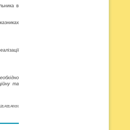
льника в
оказниках
еалізації
еобхідно
ційну та
сія для друку