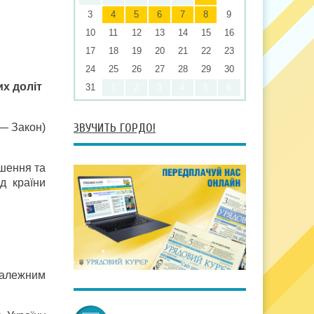
3
4
5
6
7
8
9
10
11
12
13
14
15
16
17
18
19
20
21
22
23
24
25
26
27
28
29
30
х доліт
31
1
2
3
4
5
6
ЗВУЧИТЬ ГОРДО!
 — Закон)
шення та
д країни
 належним