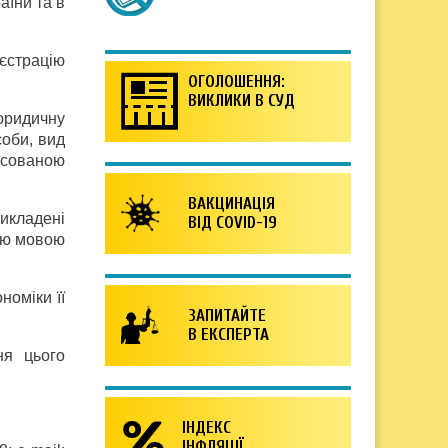
аїни та в
єстрацію
ОГОЛОШЕННЯ:
ВИКЛИКИ В СУД
юридичну
соби, вид
есованою
ВАКЦИНАЦІЯ
икладені
ВІД COVID-19
ою мовою
номіки її
ЗАПИТАЙТЕ
В ЕКСПЕРТА
ня цього
ІНДЕКС
ІНФЛЯЦІЇ