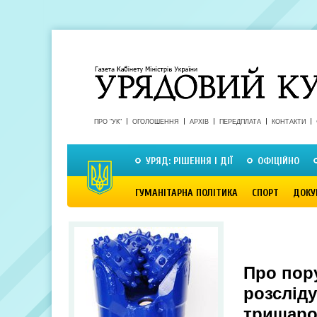
ПРО "УК"
ОГОЛОШЕННЯ
АРХІВ
ПЕРЕДПЛАТА
КОНТАКТИ
УРЯД: РІШЕННЯ І ДІЇ
ОФІЦІЙНО
ГУМАНІТАРНА ПОЛІТИКА
СПОРТ
ДОКУ
Про пор
розслід
тришаро