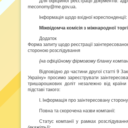
Для офіційної реєстрації документів: адр
meconomy@me.gov.ua.
Інформація щодо вхідної кореспонденції: т
Міжвідомча комісія з міжнародної торг
Додаток
Форма запиту щодо реєстрації заінтересовано
стороною розслідування
{на офіційному фірмовому бланку компанії
Відповідно до частини другої статті 9 З
Україну» просимо зареєструвати заінтересов
тришарошкових доліт незалежно від країни 
підставі такого:
І. Інформація про заінтересовану сторону
Повна та скорочена назви компанії:
Статус компанії у рамках розслідуван
(вкажіть)}: