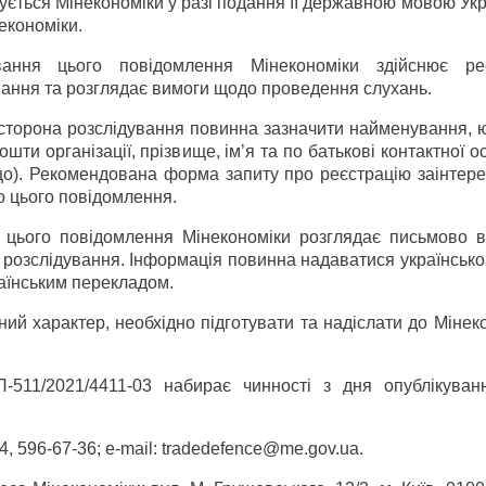
ється Мінекономіки у разі подання її державною мовою Укр
економіки.
ання цього повідомлення Мінекономіки здійснює ре
ування та розглядає вимоги щодо проведення слухань.
 сторона розслідування повинна зазначити найменування, 
шти організації, прізвище, ім’я та по батькові контактної о
ощо). Рекомендована форма запиту про реєстрацію заінтер
о цього повідомлення.
я цього повідомлення Мінекономіки розглядає письмово в
 розслідування. Інформація повинна надаватися українськ
аїнським перекладом.
ий характер, необхідно підготувати та надіслати до Мінеко
-511/2021/4411-03 набирає чинності з дня опублікуван
4, 596-67-36;
e-mail: tradedefence@me.gov.ua.