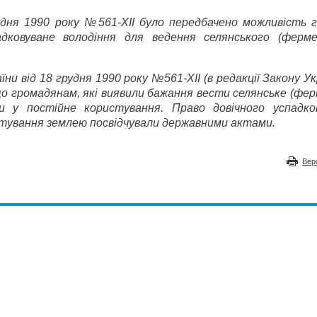
удня 1990 року №561-XII було передбачено можливість 
адковуване володіння для ведення селянського (ферме
и від 18 грудня 1990 року №561-XII (в редакції Закону Ук
що громадянам, які виявили бажання вести селянське (фер
ки у постійне користування. Право довічного успадко
стування землею посвідчували державними актами.
Вер