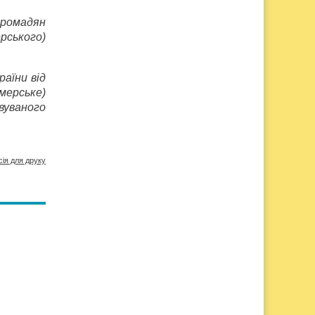
громадян
рського)
раїни від
мерське)
вуваного
сія для друку