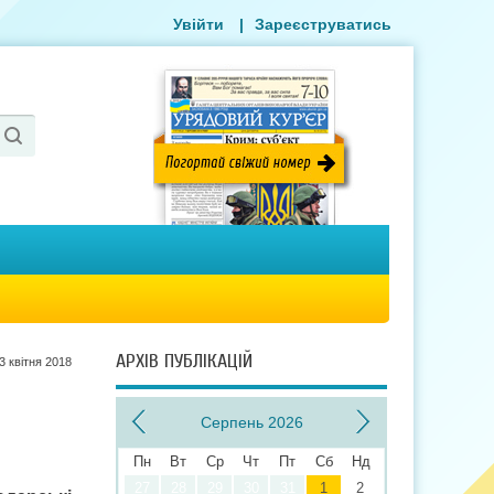
Увійти
|
Зареєструватись
АРХІВ ПУБЛІКАЦІЙ
3 квiтня 2018
Серпень 2026
Пн
Вт
Ср
Чт
Пт
Сб
Нд
27
28
29
30
31
1
2