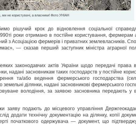
, ми не користувачі, а власники! Фото УНIAН
имо рішучий крок до відновлення соціальної справедл
990ті роки отримано в постійне користування, фермерам а
ний з Асоціацією фермерів і приватних землевласників. Сп
имає», — сказав перший заступник міністра аграрної пол
еяких законодавчих актів України щодо передачі права в
ки, надані засновникам таких господарств у постійне кори
рення та/або ведення фермерського господарства (сел
о земельні ділянки, надані засновникові фермерського гос
ковуване володіння, за заявою засновника передають у в
ки заяву подають до місцевого управління Держгеокада
ід додати технічну документацію на ділянку, копії докуме
мерті початкового одержувача — документ, що підтвердж