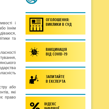
ОГОЛОШЕННЯ:
ивості і
ВИКЛИКИ В СУД
бо їхнім
одіваюся,
ітики та
ВАКЦИНАЦІЯ
ласності
ВІД COVID-19
стування,
янського
подарства
ласність
ЗАПИТАЙТЕ
В ЕКСПЕРТА
стру або
нтів, які
ує право
ІНДЕКС
ІНФЛЯЦІЇ