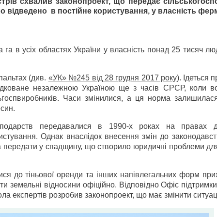
істрів схвалив законопроект, що передає сільськогосп
уло відведено в постійне користування, у власність фер
 га в усіх областях України у власність понад 25 тисяч л
альтах (див.
«УК» №245 від 28 грудня 2017 року
). Ідеться 
адковане незалежною Україною ще з часів СРСР, коли в
оспвиробників. Часи змінилися, а ця норма залишилася
осин.
подарств передавалися в 1990-х роках на правах д
истування. Однак внаслідок внесення змін до законодавст
а передати у спадщину, що створило юридичні проблеми дл
ися до тіньової оренди та інших напівлегальних форм при
и земельні відносини офіційно. Відповідно Офіс підтримк
ола експертів розробив законопроект, що має змінити ситуац