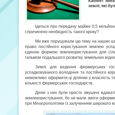
Кабінет Мін
землі, які б
Ідеться про передачу майже 0,5 мільйона
спричинено необхідність такого кроку?
Ми вже порушували цю тему на наших шп
право постійного користування землею усп
єдиною формою землекористування для сільг
гальмом подальшого розвитку земельних відн
Землі для ведення фермерських гос
успадковуваного володіння та постійного кор
неможливо оформити ці ділянки у власність т
кількості фермерських господарств.
Деякі з них були просто змушені вдават
землекористування, бо не мали змоги оформит
при Мін­агрополітики із залученням широкого к