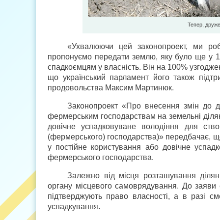
Тепер, друже
«Ухвалюючи цей законопроект, ми роб
пропонуємо передати землю, яку було ще у 1
спадкоємцям у власність. Він на 100% узгодже
що український парламент його також підтр
продовольства Максим Мартинюк.
Законопроект «Про внесення змін до д
фермерським господарствам на земельні ділян
довічне успадковуване володіння для ство
(фермерського) господарства)» передбачає, щ
у постійне користування або довічне успад
фермерського господарства.
Залежно від місця розташування ділян
органу місцевого самоврядування. До заяви сл
підтверджують право власності, а в разі с
успадкування.