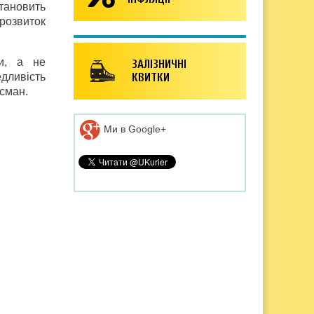
тановить
розвиток
ри, а не
ЗАЛІЗНИЧНІ
дливість
КВИТКИ
йсман.
Ми в Google+