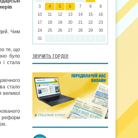
одарські
3
4
5
6
7
8
9
мерів
10
11
12
13
14
15
16
17
18
19
20
21
22
23
24
25
26
27
28
29
30
юдей. Чим
31
1
2
3
4
5
6
про те, що
ЗВУЧИТЬ ГОРДО!
оно було
 і стала
овічного
ва стало
я великої
хованого
и реформ
ію.